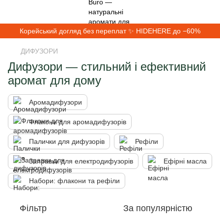
Корейський догляд без переплат ✨ HIDEHERE до −60%
ДИФУЗОРИ
Дифузори — стильний і ефективний
аромат для дому
Аромадифузори
Флакони для аромадифузорів
Палички для дифузорів
Рефіли
Заправки для електродифузорів
Ефірні масла
Набори: флакони та рефіли
Фільтр
За популярністю