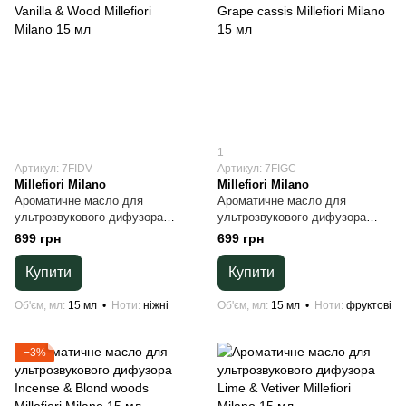
1
Артикул: 7FIDV
Артикул: 7FIGC
Millefiori Milano
Millefiori Milano
Ароматичне масло для
Ароматичне масло для
ультрозвукового дифузора
ультрозвукового дифузора
Vanilla & Wood Millefiori Milano
Grape cassis Millefiori Milano 15
699 грн
699 грн
15 мл
мл
Купити
Купити
Об'єм, мл
15 мл
Ноти
ніжні
Об'єм, мл
15 мл
Ноти
фруктові
−3%