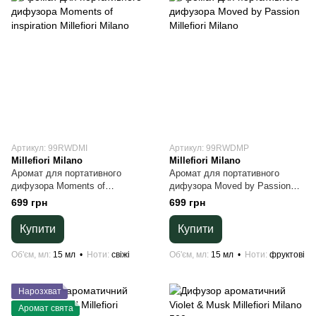
Артикул: 99RWDMI
Артикул: 99RWDMP
Millefiori Milano
Millefiori Milano
Аромат для портативного
Аромат для портативного
дифузора Moments of
дифузора Moved by Passion
inspiration Millefiori Milano
Millefiori Milano
699 грн
699 грн
Купити
Купити
Об'єм, мл
15 мл
Ноти
свіжі
Об'єм, мл
15 мл
Ноти
фруктові
Нарозхват
Аромат свята