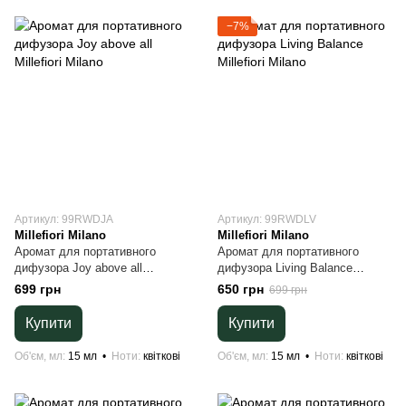
−7%
Артикул: 99RWDJA
Артикул: 99RWDLV
Millefiori Milano
Millefiori Milano
Аромат для портативного
Аромат для портативного
дифузора Joy above all
дифузора Living Balance
Millefiori Milano
Millefiori Milano
699 грн
650 грн
699 грн
Купити
Купити
Об'єм, мл
15 мл
Ноти
квіткові
Об'єм, мл
15 мл
Ноти
квіткові