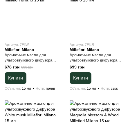
Артикул: 7FIIW
Артикул: 7FILR
Millefiori Milano
Millefiori Milano
Ароматичне масло для
Ароматичне масло для
ультрозвукового дифузора
ультрозвукового дифузора
Incense & Blond woods Millefiori
Lime & Vetiver Millefiori Milano
678 грн
699 грн
699 грн
Milano 15 мл
15 мл
Купити
Купити
Об'єм, мл
15 мл
Ноти
пряні
Об'єм, мл
15 мл
Ноти
свіжі