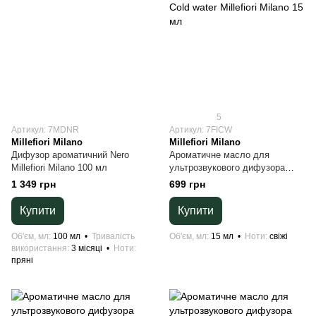
5
Артикул: 7MDNR
Артикул: 7FICW
Millefiori Milano
Millefiori Milano
Дифузор ароматичний Nero
Ароматичне масло для
Millefiori Milano 100 мл
ультрозвукового дифузора
Cold water Millefiori Milano 15
1 349 грн
699 грн
мл
Купити
Купити
Об'єм, мл
100 мл
Тривалість
Об'єм, мл
15 мл
Ноти
свіжі
використання
3 місяці
Ноти
пряні