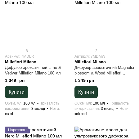
8
2
Артикул: 7MDLR
Артикул: 7MDMW
Millefiori Milano
Millefiori Milano
Дифузор ароматичний Lime &
Дифузор ароматичний Magnolia
Vetiver Millefiori Milano 100 мл
blossom & Wood Millefiori
Milano 100 мл
1 349 грн
1 349 грн
Купити
Купити
Об'єм, мл
100 мл
Тривалість
Об'єм, мл
100 мл
Тривалість
використання
3 місяці
Ноти
використання
3 місяці
Ноти
свіжі
квіткові
Нарозхват