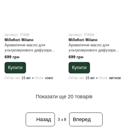
Артикул: 7FIMB
Артикул: 7FIMW
Millefiori Milano
Millefiori Milano
Ароматичне масло для
Ароматичне масло для
ультрозвукового дифузора
ультрозвукового дифузора
White musk Millefiori Milano 15
Magnolia blossom & Wood
699 грн
699 грн
мл
Millefiori Milano 15 мл
Купити
Купити
Об'єм, мл
15 мл
Ноти
ніжні
Об'єм, мл
15 мл
Ноти
квіткові
Показати ще 20 товарів
Назад
Вперед
3
з 8