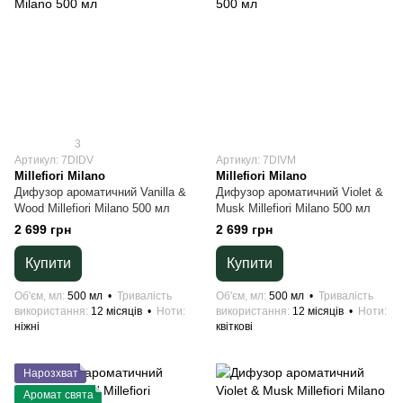
3
Артикул: 7DIDV
Артикул: 7DIVM
Millefiori Milano
Millefiori Milano
Дифузор ароматичний Vanilla &
Дифузор ароматичний Violet &
Wood Millefiori Milano 500 мл
Musk Millefiori Milano 500 мл
2 699 грн
2 699 грн
Купити
Купити
Об'єм, мл
500 мл
Тривалість
Об'єм, мл
500 мл
Тривалість
використання
12 місяців
Ноти
використання
12 місяців
Ноти
ніжні
квіткові
Нарозхват
Аромат свята