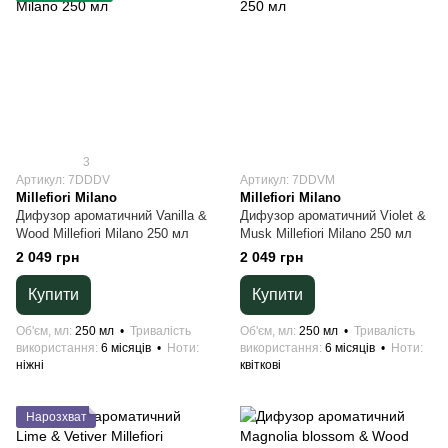
3
Артикул: 7DDDV
Артикул: 7DDVM
Millefiori Milano
Millefiori Milano
Дифузор ароматичний Vanilla &
Дифузор ароматичний Violet &
Wood Millefiori Milano 250 мл
Musk Millefiori Milano 250 мл
2 049 грн
2 049 грн
Купити
Купити
Об'єм, мл
250 мл
Тривалість
Об'єм, мл
250 мл
Тривалість
використання
6 місяців
Ноти
використання
6 місяців
Ноти
ніжні
квіткові
Нарозхват