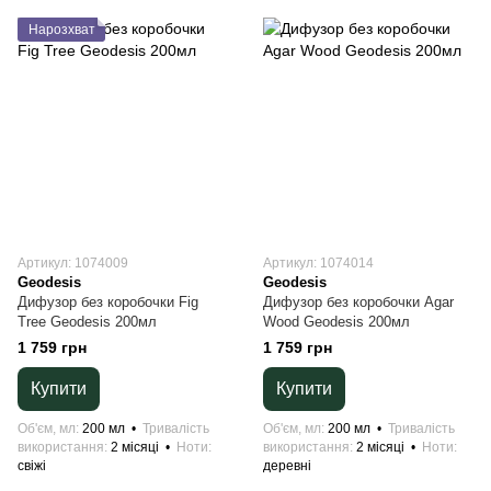
Нарозхват
Артикул: 1074009
Артикул: 1074014
Geodesis
Geodesis
Дифузор без коробочки Fig
Дифузор без коробочки Agar
Tree Geodesis 200мл
Wood Geodesis 200мл
1 759 грн
1 759 грн
Купити
Купити
Об'єм, мл
200 мл
Тривалість
Об'єм, мл
200 мл
Тривалість
використання
2 місяці
Ноти
використання
2 місяці
Ноти
свіжі
деревні