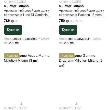
Артикул: 9LSLU
Артикул: 9LSPC
Millefiori Milano
Millefiori Milano
Ароматичний спрей для одягу
Ароматичний спрей для одягу
та текстилю Luce Di Gardenia
та текстилю Patchouli Smeraldo
Millefiori Milano 200 мл
Millefiori Milano 200 мл
789 грн
750 грн
789 грн
Купити
Купити
Ноти
деревні, фруктові
Об'єм,
Ноти
пряні, фруктові
Об'єм,
мл
200 мл
мл
200 мл
Новинка
Новинка
2
2
Артикул: 9LCAQ
Артикул: 9LCGE