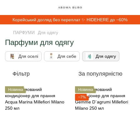
Корейський догляд без переплат ✨ HIDEHERE до −60%
ПАРФУМИ
Для одягу
Парфуми для одягу
Для оселі
Для себе
Для одягу
Фільтр
За популярністю
Новинка
Новинка
−7%