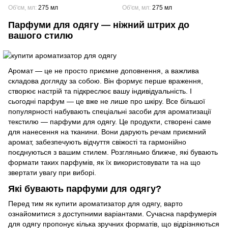
Об'єм, мл
275 мл
Об'єм, мл
275 мл
Парфуми для одягу — ніжний штрих до
вашого стилю
Аромат — це не просто приємне доповнення, а важлива
складова догляду за собою. Він формує перше враження,
створює настрій та підкреслює вашу індивідуальність. І
сьогодні парфум — це вже не лише про шкіру. Все більшої
популярності набувають спеціальні засоби для ароматизації
текстилю — парфуми для одягу. Це продукти, створені саме
для нанесення на тканини. Вони дарують речам приємний
аромат, забезпечують відчуття свіжості та гармонійно
поєднуються з вашим стилем. Розгляньмо ближче, які бувають
формати таких парфумів, як їх використовувати та на що
звертати увагу при виборі.
Які бувають парфуми для одягу?
Перед тим як купити ароматизатор для одягу, варто
ознайомитися з доступними варіантами. Сучасна парфумерія
для одягу пропонує кілька зручних форматів, що відрізняються