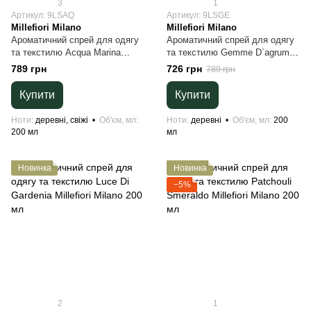
3
1
Артикул: 9LSAQ
Артикул: 9LSGE
Millefiori Milano
Millefiori Milano
Ароматичний спрей для одягу
Ароматичний спрей для одягу
та текстилю Acqua Marina
та текстилю Gemme D`agrumi
Millefiori Milano 200 мл
Millefiori Milano 200 мл
789 грн
726 грн
789 грн
Купити
Купити
Ноти
деревні, свіжі
Об'єм, мл
Ноти
деревні
Об'єм, мл
200
200 мл
мл
Новинка
Новинка
−5%
2
1