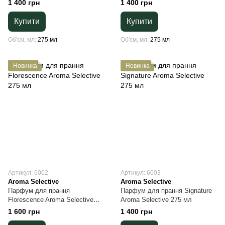
1 400 грн
1 400 грн
Купити
Купити
Об'єм, мл
275 мл
Об'єм, мл
275 мл
Новинка
Новинка
Артикул: 6002
Артикул: 6003
Aroma Selective
Aroma Selective
Парфум для прання
Парфум для прання Signature
Florescence Aroma Selective
Aroma Selective 275 мл
275 мл
1 600 грн
1 400 грн