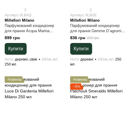
3
2
Артикул: 9LBAQ
Артикул: 9LBGE
Millefiori Milano
Millefiori Milano
Парфумований кондиціонер
Парфумований кондиціонер
для прання Acqua Marina
для прання Gemme D`agrumi
Millefiori Milano 250 мл
Millefiori Milano 250 мл
899 грн
836 грн
899 грн
Купити
Купити
Ноти
деревні, свіжі
Об'єм, мл
Ноти
деревні
Об'єм, мл
250
250 мл
мл
Новинка
Новинка
−5%