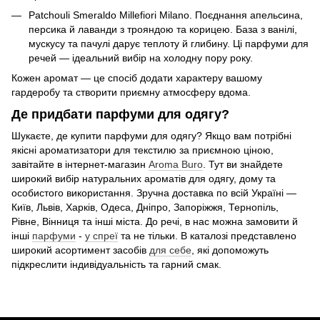
Patchouli Smeraldo Millefiori Milano. Поєднання апельсина,
персика й лаванди з трояндою та корицею. База з ванілі,
мускусу та пачулі дарує теплоту й глибину. Ці парфуми для
речей — ідеальний вибір на холодну пору року.
Кожен аромат — це спосіб додати характеру вашому
гардеробу та створити приємну атмосферу вдома.
Де придбати парфуми для одягу?
Шукаєте, де купити парфуми для одягу? Якщо вам потрібні
якісні ароматизатори для текстилю за приємною ціною,
завітайте в інтернет-магазин
Aroma Buro
. Тут ви знайдете
широкий вибір натуральних ароматів для одягу, дому та
особистого використання. Зручна доставка по всій Україні —
Київ, Львів, Харків, Одеса, Дніпро, Запоріжжя, Тернопіль,
Рівне, Вінниця та інші міста. До речі, в нас можна замовити й
інші
парфуми
-
у спреї
та не тільки. В каталозі представлено
широкий асортимент засобів
для себе
, які допоможуть
підкреслити індивідуальність та гарний смак.