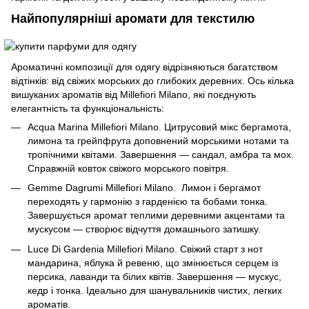
Найпопулярніші аромати для текстилю
Ароматичні композиції для одягу відрізняються багатством
відтінків: від свіжих морських до глибоких деревних. Ось кілька
вишуканих ароматів від Millefiori Milano, які поєднують
елегантність та функціональність:
Acqua Marina Millefiori Milano. Цитрусовий мікс бергамота,
лимона та грейпфрута доповнений морськими нотами та
тропічними квітами. Завершення — сандал, амбра та мох.
Справжній ковток свіжого морського повітря.
Gemme Dagrumi Millefiori Milano. Лимон і бергамот
переходять у гармонію з гарденією та бобами тонка.
Завершується аромат теплими деревними акцентами та
мускусом — створює відчуття домашнього затишку.
Luce Di Gardenia Millefiori Milano. Свіжий старт з нот
мандарина, яблука й ревеню, що змінюється серцем із
персика, лаванди та білих квітів. Завершення — мускус,
кедр і тонка. Ідеально для шанувальників чистих, легких
ароматів.