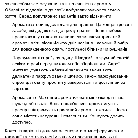
за способом застосування та інтенсивністю аромату.
Обирайте відповідно до своїх побутових звичок та стилю
життя. Серед популярних варіантів варто відзначити:
Ароматизатори підсилювачі для прання. Це концентровані
засоби, які додаються до циклу прання. Вони глибоко
проникають у волокна тканини, залишаючи тривалий
аромат навіть після кількох днів носіння. Ідеальний вибір
для повсякденного одягу, постільної білизни чи рушників.
Парфумовані спреї для одягу. Швидкий та зручний спосіб
освіжити речі перед виходом або зберіганням. Спреї
миттєво усувають небажані запахи та залишають
делікатний парфумований шлейф. Також парфумований
спрей для одягу простий у використанні й доступний за
вартістю.
Аромасаше. Маленькі ароматизовані мішечки для шаф,
шухляд або валіз. Вони ненав'язливо ароматизують
простір і підтримують приємний аромат текстилю. Часто
саше містять натуральні компоненти. Коштують досить
доступно.
Кожен із варіантів допомагає створити атмосферу чистоти,
гармонії та доглянутості у вашому повсякденному житті.