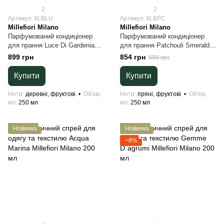
2
2
Артикул: 9LBLU
Артикул: 9LBPC
Millefiori Milano
Millefiori Milano
Парфумований кондиціонер
Парфумований кондиціонер
для прання Luce Di Gardenia
для прання Patchouli Smeraldo
Millefiori Milano 250 мл
Millefiori Milano 250 мл
899 грн
854 грн
899 грн
Купити
Купити
Ноти
деревні, фруктові
Об'єм,
Ноти
пряні, фруктові
Об'єм,
мл
250 мл
мл
250 мл
Новинка
Новинка
−8%