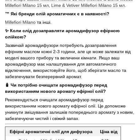
Millefiori Milano 15 мл
,
Lime & Vetiver Millefiori Milano 15 мл
.
™ Які бренди олій ароматичних є в наявності?
Millefiori Milano
та інші.
✨ Коли слід дозаправляти аромадифузор ефірною
олійкою?
Зазвичай аромадифузори потребують дозаправлення
ефірним маслом кожні 2-3 години, але це може залежати від
моделі вашого прибору та величини кімнати. Якщо ваш
аромадифузор має налаштування для автоматичного
відключення, використовуйте його, щоб зберігати масло та
забезпечувати безперервний аромат.
🧴 Чи потрібно очищати аромадифузор перед
використанням нового аромату ефірної олії?
Рекомендується очищати аромадифузор перед
використанням нового аромату ефірної олії. Це допоможе
уникнути змішування залишків попереднього аромату з новим,
забезпечуючи чистий і свіжий запах.
Ефірні ароматичні олії для дифузора
Ціна від