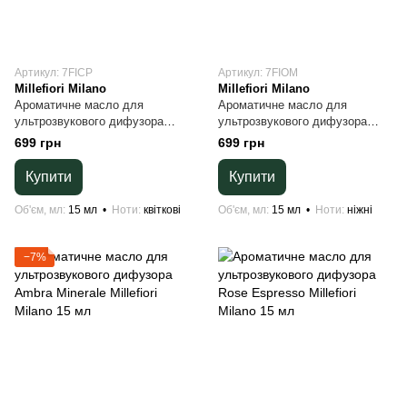
Артикул: 7FICP
Артикул: 7FIOM
Millefiori Milano
Millefiori Milano
Ароматичне масло для
Ароматичне масло для
ультрозвукового дифузора
ультрозвукового дифузора
Crystal Petals Millefiori Milano
Ombra Millefiori Milano 15 мл
699 грн
699 грн
15 мл
Купити
Купити
Об'єм, мл
15 мл
Ноти
квіткові
Об'єм, мл
15 мл
Ноти
ніжні
−7%