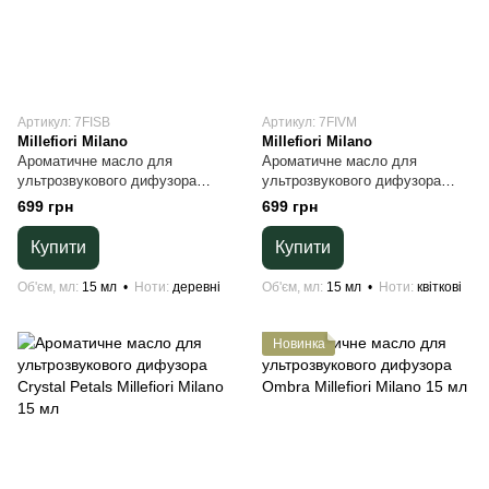
Артикул: 7FISB
Артикул: 7FIVM
Millefiori Milano
Millefiori Milano
Ароматичне масло для
Ароматичне масло для
ультрозвукового дифузора
ультрозвукового дифузора
Sandalo bergamotto Millefiori
Violet & Musk Millefiori Milano
699 грн
699 грн
Milano 15 мл
15 мл
Купити
Купити
Об'єм, мл
15 мл
Ноти
деревні
Об'єм, мл
15 мл
Ноти
квіткові
Новинка