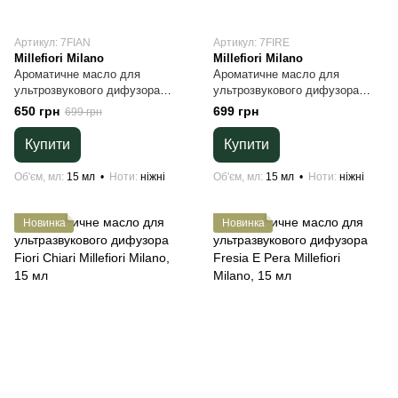
Артикул: 7FIAN
Артикул: 7FIRE
Millefiori Milano
Millefiori Milano
Ароматичне масло для
Ароматичне масло для
ультрозвукового дифузора
ультрозвукового дифузора
Ambra Minerale Millefiori Milano
Rose Espresso Millefiori Milano
650 грн
699 грн
699 грн
15 мл
15 мл
Купити
Купити
Об'єм, мл
15 мл
Ноти
ніжні
Об'єм, мл
15 мл
Ноти
ніжні
Новинка
Новинка