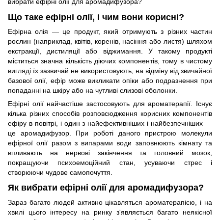
вибрати ефірні олії для аромадифузора?
Що таке ефірні олії, і чим вони корисні?
Ефірна олія — це продукт, який отримують з різних частин
рослин (наприклад, квітів, коренів, насіння або листя) шляхом
екстракції, дистиляції або віджимання. У такому продукті
міститься значна кількість діючих компонентів, тому в чистому
вигляді їх зазвичай не використовують, на відміну від звичайної
базової олії, ефір може викликати опіки або подразнення при
попаданні на шкіру або на чутливі слизові оболонки.
Ефірні олії найчастіше застосовують для ароматерапії. Існує
кілька різних способів розповсюдження корисних компонентів
ефіру в повітрі, і один з найефективніших і найбезпечніших —
це аромадифузор. При роботі даного пристрою молекули
ефірної олії разом з випарами води заповнюють кімнату та
впливають на нервові закінчення та головний мозок,
покращуючи психоемоційний стан, усуваючи стрес і
створюючи чудове самопочуття.
Як вибрати ефірні олії для аромадифузора?
Зараз багато людей активно цікавляться ароматерапією, і на
хвилі цього інтересу на ринку з'являється багато неякісної