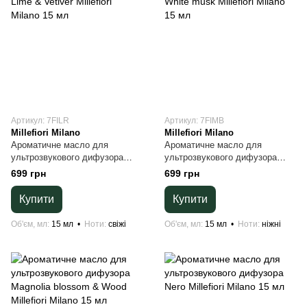
Артикул: 7FILR
Артикул: 7FIMB
Millefiori Milano
Millefiori Milano
Ароматичне масло для
Ароматичне масло для
ультрозвукового дифузора
ультрозвукового дифузора
Lime & Vetiver Millefiori Milano
White musk Millefiori Milano 15
699 грн
699 грн
15 мл
мл
Купити
Купити
Об'єм, мл
15 мл
Ноти
свіжі
Об'єм, мл
15 мл
Ноти
ніжні