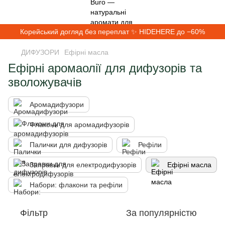
Корейський догляд без переплат ✨ HIDEHERE до −60%
ДИФУЗОРИ
Ефірні масла
Ефірні аромаолії для дифузорів та
зволожувачів
Аромадифузори
Флакони для аромадифузорів
Палички для дифузорів
Рефіли
Заправки для електродифузорів
Ефірні масла
Набори: флакони та рефіли
Фільтр
За популярністю