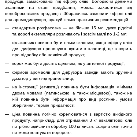
продукції, замаскованої під ефірну олію. Володіючи деякими
знаннями на етапі придбання, можна захиститися від
недобросовісних продавців. Збираючись замовити ефірні олії
для аромадифузора, врахуй кілька практичних рекомендацій:
стандартна розфасовка — не більше 15 мл, дуже рідкісні
та дорогі екземпляри розливають і зовсім малі по 1-2 мл;
флакончик повинен бути тільки скляним, якщо ефірну олію
для дифузора пропонують купити в пластиці, це говорить
про підробку або неякісний продукт;
корок має бути досить щільним, як у аптечної продукції;
фірмові аромаолії для дифузора завжди мають зручний
дозатор у вигляді крапельниці;
на інструкції (етикетці) повинна бути інформація мінімум
двома мовами (латинською, а також місцевою), також на
ній повинна бути інформація про вид рослини, умови
зберігання, термін придатності;
ціна повинна логічно корелюватися з вартістю вихідного
продукту, наприклад, для отримання 3 кг евкаліптової олії
потрібно здійснити обробку 100 кг листя. Ефірна олія точно
не може коштувати недорого.