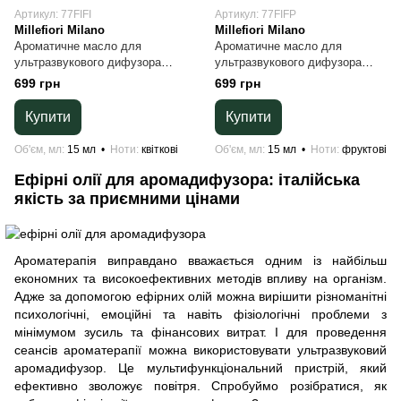
Артикул: 77FIFI
Артикул: 77FIFP
Millefiori Milano
Millefiori Milano
Ароматичне масло для
Ароматичне масло для
ультразвукового дифузора
ультразвукового дифузора
Fiori Chiari Millefiori Milano, 15
Fresia E Pera Millefiori Milano,
699 грн
699 грн
мл
15 мл
Купити
Купити
Об'єм, мл
15 мл
Ноти
квіткові
Об'єм, мл
15 мл
Ноти
фруктові
Ефірні олії для аромадифузора: італійська
якість за приємними цінами
Ароматерапія виправдано вважається одним із найбільш
економних та високоефективних методів впливу на організм.
Адже за допомогою ефірних олій можна вирішити різноманітні
психологічні, емоційні та навіть фізіологічні проблеми з
мінімумом зусиль та фінансових витрат. І для проведення
сеансів ароматерапії можна використовувати ультразвуковий
аромадифузор. Це мультифункціональний пристрій, який
ефективно зволожує повітря. Спробуймо розібратися, як