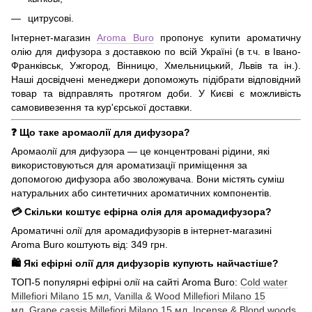
цитрусові.
Інтернет-магазин
Aroma Buro
пропонує купити ароматичну
олію для дифузора з доставкою по всій Україні (в т.ч. в Івано-
Франківськ, Ужгород, Вінницю, Хмельницький, Львів та ін.).
Наші досвідчені менеджери допоможуть підібрати відповідний
товар та відправлять протягом доби. У Києві є можливість
самовивезення та кур'єрської доставки.
❓ Що таке аромаолії для дифузора?
Аромаолії для дифузора — це концентровані рідини, які
використовуються для ароматизації приміщення за
допомогою дифузора або зволожувача. Вони містять суміш
натуральних або синтетичних ароматичних компонентів.
💳 Скільки коштує ефірна олія для аромадифузора?
Ароматичні олії для аромадифузорів в інтернет-магазині
Aroma Buro коштують від: 349 грн.
🛍️ Які ефірні олії для дифузорів купують найчастіше?
ТОП-5 популярні ефірні олії на сайті Aroma Buro:
Cold water
Millefiori Milano 15 мл
,
Vanilla & Wood Millefiori Milano 15
мл
,
Grape cassis Millefiori Milano 15 мл
,
Incense & Blond woods