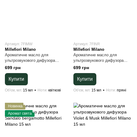
Артикул: 7FIMW
Артикул: 7FINR
Millefiori Milano
Millefiori Milano
Ароматичне масло для
Ароматичне масло для
ультрозвукового дифузора
ультрозвукового дифузора
Magnolia blossom & Wood
Nero Millefiori Milano 15 мл
699 грн
699 грн
Millefiori Milano 15 мл
Купити
Купити
Об'єм, мл
15 мл
Ноти
квіткові
Об'єм, мл
15 мл
Ноти
пряні
Новинка
Аромат свята