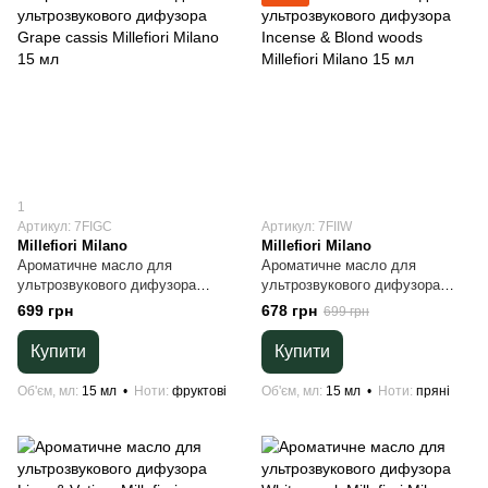
1
Артикул: 7FIGC
Артикул: 7FIIW
Millefiori Milano
Millefiori Milano
Ароматичне масло для
Ароматичне масло для
ультрозвукового дифузора
ультрозвукового дифузора
Grape cassis Millefiori Milano 15
Incense & Blond woods Millefiori
699 грн
678 грн
699 грн
мл
Milano 15 мл
Купити
Купити
Об'єм, мл
15 мл
Ноти
фруктові
Об'єм, мл
15 мл
Ноти
пряні