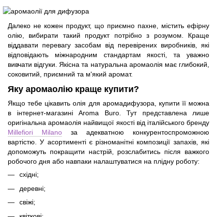
Далеко не кожен продукт, що приємно пахне, містить ефірну
олію, вибирати такий продукт потрібно з розумом. Краще
віддавати перевагу засобам від перевірених виробників, які
відповідають міжнародним стандартам якості, та уважно
вивчати відгуки. Якісна та натуральна аромаолія має глибокий,
соковитий, приємний та м'який аромат.
Яку аромаолію краще купити?
Якщо тебе цікавить олія для аромадифузора, купити її можна
в інтернет-магазині Aroma Buro. Тут представлена лише
оригінальна аромаолія найвищої якості від італійського бренду
Millefiori Milano
за адекватною конкурентоспроможною
вартістю. У асортименті є різноманітні композиції запахів, які
допоможуть покращити настрій, розслабитись після важкого
робочого дня або навпаки налаштуватися на плідну роботу:
східні;
деревні;
свіжі;
квіткові;