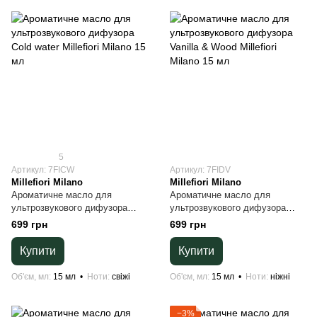
5
Артикул: 7FICW
Артикул: 7FIDV
Millefiori Milano
Millefiori Milano
Ароматичне масло для
Ароматичне масло для
ультрозвукового дифузора
ультрозвукового дифузора
Cold water Millefiori Milano 15
Vanilla & Wood Millefiori Milano
699 грн
699 грн
мл
15 мл
Купити
Купити
Об'єм, мл
15 мл
Ноти
свіжі
Об'єм, мл
15 мл
Ноти
ніжні
−3%