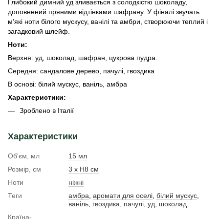
Глибокий димний уд зливається з солодкістю шоколаду,
доповнений пряними відтінками шафрану. У фіналі звучать
м’які ноти білого мускусу, ванілі та амбри, створюючи теплий і
загадковий шлейф.
Ноти:
Верхня: уд, шоколад, шафран, цукрова пудра.
Середня: сандалове дерево, пачулі, гвоздика
В основі: білий мускус, ваніль, амбра
Характеристики:
Зроблено в Італії
Характеристики
Об'єм, мл
15 мл
Розмір, см
3 х H8 см
Ноти
ніжні
Теги
амбра
,
аромати для оселі
,
білий мускус
,
ваніль
,
гвоздика
,
пачулі
,
уд
,
шоколад
Країна-