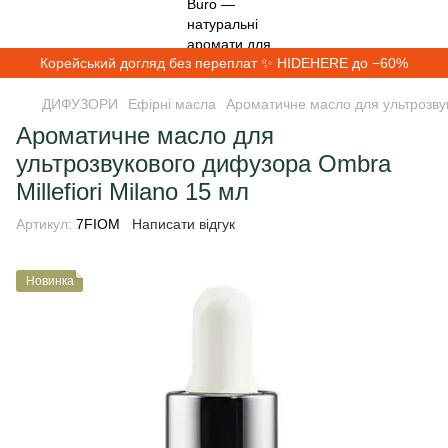
Корейський догляд без переплат ✨ HIDEHERE до −60%
ДИФУЗОРИ
Ефірні масла
Ароматичне масло для ультрозвук
Ароматичне масло для
ультрозвукового дифузора Ombra
Millefiori Milano 15 мл
Артикул:
7FIOM
Написати відгук
Новинка