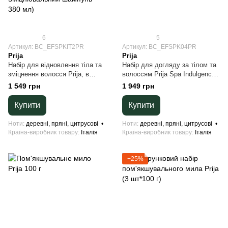
6
5
Артикул: BC_EFSPKIT2PR
Артикул: BC_EFSPK04PR
Prija
Prija
Набір для відновлення тіла та
Набір для догляду за тілом та
зміцнення волосся Prija, в
волоссям Prija Spa Indulgence
екопакуванні з бавовни
(6 шт * 100 мл)
1 549 грн
1 949 грн
(Відновлювальна крем-піна
для душу та ванни з
Купити
Купити
женьшенем 380 мл +
Зміцнювальний шампунь 380
Ноти
деревні, пряні, цитрусові
Ноти
деревні, пряні, цитрусові
мл)
Країна-виробник товару
Італія
Країна-виробник товару
Італія
−25%