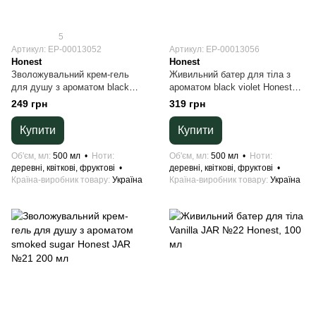
5
Артикул: EP-00013052
Артикул: EP-00013056
Honest
Honest
Зволожувальний крем-гель
Живильний батер для тіла з
для душу з ароматом black
ароматом black violet Honest
violet Honest JAR №21 500 мл
JAR №22 500мл
249 грн
319 грн
Купити
Купити
Об'єм, мл
500 мл
Ноти
Об'єм, мл
500 мл
Ноти
деревні, квіткові, фруктові
деревні, квіткові, фруктові
Країна-виробник товару
Україна
Країна-виробник товару
Україна