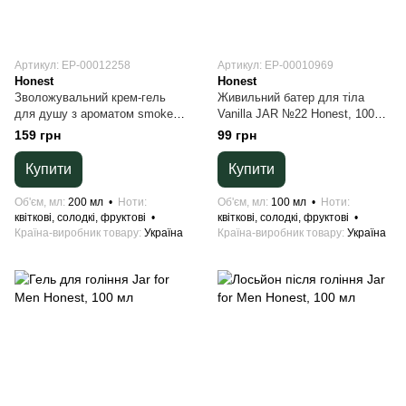
Артикул: EP-00012258
Артикул: ЕР-00010969
Honest
Honest
Зволожувальний крем-гель
Живильний батер для тіла
для душу з ароматом smoked
Vanilla JAR №22 Honest, 100
sugar Honest JAR №21 200 мл
мл
159 грн
99 грн
Купити
Купити
Об'єм, мл
200 мл
Ноти
Об'єм, мл
100 мл
Ноти
квіткові, солодкі, фруктові
квіткові, солодкі, фруктові
Країна-виробник товару
Україна
Країна-виробник товару
Україна