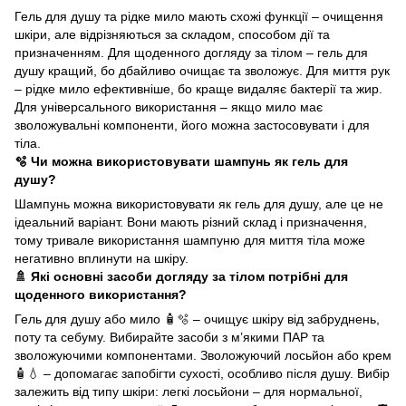
Гель для душу та рідке мило мають схожі функції – очищення
шкіри, але відрізняються за складом, способом дії та
призначенням. Для щоденного догляду за тілом – гель для
душу кращий, бо дбайливо очищає та зволожує. Для миття рук
– рідке мило ефективніше, бо краще видаляє бактерії та жир.
Для універсального використання – якщо мило має
зволожувальні компоненти, його можна застосовувати і для
тіла.
🫧 Чи можна використовувати шампунь як гель для
душу?
Шампунь можна використовувати як гель для душу, але це не
ідеальний варіант. Вони мають різний склад і призначення,
тому тривале використання шампуню для миття тіла може
негативно вплинути на шкіру.
🚿 Які основні засоби догляду за тілом потрібні для
щоденного використання?
Гель для душу або мило 🧴🫧 – очищує шкіру від забруднень,
поту та себуму. Вибирайте засоби з м’якими ПАР та
зволожуючими компонентами. Зволожуючий лосьйон або крем
🧴💧 – допомагає запобігти сухості, особливо після душу. Вибір
залежить від типу шкіри: легкі лосьйони – для нормальної,