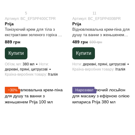
5
11
Артикул: BC_EFSPP400CTPR
Артикул: BC_EFSPP400BPR
Prija
Prija
Тонізуючий крем для тіла з
Відновлювальна крем-піна для
екстрактами зеленого горіха та
душу та ванни з женьшенем
центелли азіатської Prija 380
Prija 380 мл
889 грн
489 грн
699 грн
мл
Купити
Купити
Об'єм, мл
380 мл
Ноти
Ноти
деревні, пряні, цитрусові
деревні, пряні, цитрусові
Країна-виробник товару
Італія
Країна-виробник товару
Італія
−30%
Нарозхват