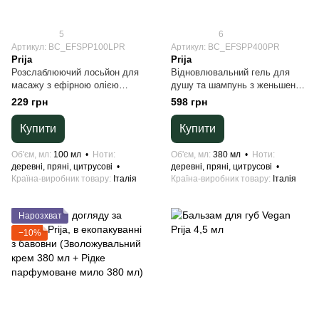
5
6
Артикул: BC_EFSPP100LPR
Артикул: BC_EFSPP400PR
Prija
Prija
Розслаблюючий лосьйон для
Відновлювальний гель для
масажу з ефірною олією
душу та шампунь з женьшенем
кипариса Prija 100 мл
Prija 380 мл
229 грн
598 грн
Купити
Купити
Об'єм, мл
100 мл
Ноти
Об'єм, мл
380 мл
Ноти
деревні, пряні, цитрусові
деревні, пряні, цитрусові
Країна-виробник товару
Італія
Країна-виробник товару
Італія
Нарозхват
−10%