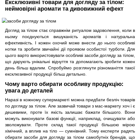
Ексклюзивні товари для догляду за тілом:
неймовірні аромати та дивовижний ефект
Догляд за тілом стає справжнім ритуалом задоволення, коли в
ньому поєднуються вишуканість ароматів і натуральна
ефективність. І кожен охочий може внести до нього особливі
нотки та зробити звичайні дії проявом особистої турботи. Для
цього варто використовувати особливі засоби догляду за тілом,
що дарують унікальні відчуття та допомагають зробити кожен
день більш вдалим. Спробуймо розглянути різноманіття такої
ексклюзивної продукції більш детально.
Чому варто обирати особливу продукцію:
увага до деталей
Наразі в кожному супермаркеті можна придбати безліч товарів
по догляду за тілом. Але зазвичай товари з мас-маркету хоч і є
дешевими, проте їх якість залишає бажати більшого. Вони
можуть виконувати базові функції, наприклад, очищувати або
зволожувати. Проте склад такої продукції більшою мірою
хімічний, а вплив на тіло — сумнівний. Тому експерти радять
обирати засоби для догляду за тілом самобутніх брендів, що