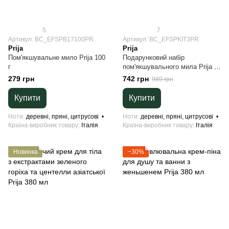
5
7
Артикул: BC_EFSPB17100PR
Артикул: BC_EFSPKIT3PR
Prija
Prija
Пом'якшувальне мило Prija 100
Подарунковий набір
г
пом'якшувального мила Prija (3
шт*100 г)
279 грн
742 грн
989 грн
Купити
Купити
Ноти
деревні, пряні, цитрусові
Ноти
деревні, пряні, цитрусові
Країна-виробник товару
Італія
Країна-виробник товару
Італія
Новинка
−30%