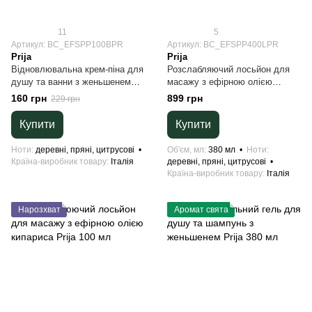
11
5
Артикул: BC_EFSPP100BPR
Артикул: BC_EFSPP400LPR
Prija
Prija
Відновлювальна крем-піна для
Розслабляючий лосьйон для
душу та ванни з женьшенем
масажу з ефірною олією
Prija 100 мл
кипариса Prija 380 мл
160 грн
899 грн
229 грн
Купити
Купити
Ноти
деревні, пряні, цитрусові
Об'єм, мл
380 мл
Ноти
Країна-виробник товару
Італія
деревні, пряні, цитрусові
Країна-виробник товару
Італія
Нарозхват
Аромат свята