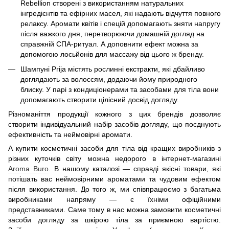
Rebellion створені з використанням натуральних
інгредієнтів та ефірних масел, які надають відчуття повного
релаксу. Аромати квітів і спецій допомагають зняти напругу
після важкого дня, перетворюючи домашній догляд на
справжній СПА-ритуал. А доповнити ефект можна за
допомогою лосьйонів для массажу від цього ж бренду.
Шампуні Prija містять рослинні екстракти, які дбайливо
доглядають за волоссям, додаючи йому природного
блиску. У парі з кондиціонерами та засобами для тіла вони
допомагають створити цілісний досвід догляду.
Різноманіття продукції кожного з цих брендів дозволяє
створити індивідуальний набір засобів догляду, що поєднують
ефективність та неймовірні аромати.
А купити косметичні засоби для тіла від кращих виробників з
різних куточків світу можна недорого в інтернет-магазині
Aroma Buro
. В нашому каталозі — справді якісні товари, які
потішать вас неймовірними ароматами та чудовим ефектом
після використання. До того ж, ми співпрацюємо з багатьма
виробниками напряму — є їхніми офіційними
представниками. Саме тому в нас можна замовити косметичні
засоби догляду за шкірою тіла за приємною вартістю.