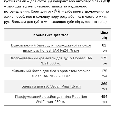
густіші креми – для сухої. Дезодорант або антиперспірант 🌿🛡️
– захищає від неприємного запаху та надмірного
потовиділення. Крем для рук ✋🧴 – забезпечує зволоження та
захист, особливо в холодну пору року або після частого миття
рук. Бальзам для губ 💄💋 – захищає губи від сухості та тріщин.
Ціна
Косметика для тіла
від
Відновлюючий батер для пошкодженої та сухої
82
шкіри рук Honest JAR №24 75 мл
грн
Зволожувальний крем-гель для душу Honest JAR
175
№21 500 мл
грн
Живильний батер для тіла з ароматом smoked
175
sugar JAR №22 200 мл
грн
369
Бальзам для губ Vegan Prija 4,5 мл
грн
Парфумований лосьйон для тіла Rebellion
494
WallFlower 250 мл
грн