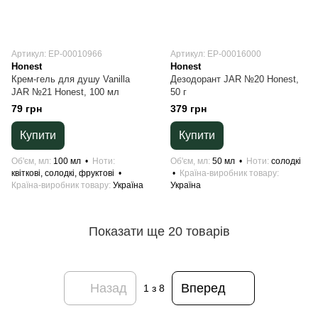
Артикул: ЕР-00010966
Артикул: ЕР-00016000
Honest
Honest
Крем-гель для душу Vanilla
Дезодорант JAR №20 Honest,
JAR №21 Honest, 100 мл
50 г
79 грн
379 грн
Купити
Купити
Об'єм, мл
100 мл
Ноти
Об'єм, мл
50 мл
Ноти
солодкі
квіткові, солодкі, фруктові
Країна-виробник товару
Країна-виробник товару
Україна
Україна
Показати ще 20 товарів
Назад
Вперед
1
з 8