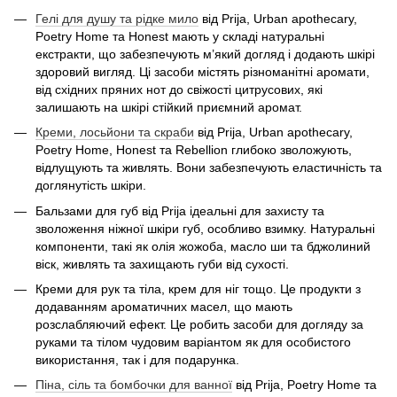
Гелі для душу та рідке мило
від Prija, Urban apothecary,
Poetry Home та Honest мають у складі натуральні
екстракти, що забезпечують м’який догляд і додають шкірі
здоровий вигляд. Ці засоби містять різноманітні аромати,
від східних пряних нот до свіжості цитрусових, які
залишають на шкірі стійкий приємний аромат.
Креми, лосьйони та скраби
від Prija, Urban apothecary,
Poetry Home, Honest та Rebellion глибоко зволожують,
відлущують та живлять. Вони забезпечують еластичність та
доглянутість шкіри.
Бальзами для губ від Prija ідеальні для захисту та
зволоження ніжної шкіри губ, особливо взимку. Натуральні
компоненти, такі як олія жожоба, масло ши та бджолиний
віск, живлять та захищають губи від сухості.
Креми для рук та тіла, крем для ніг тощо. Це продукти з
додаванням ароматичних масел, що мають
розслабляючий ефект. Це робить засоби для догляду за
руками та тілом чудовим варіантом як для особистого
використання, так і для подарунка.
Піна, сіль та бомбочки для ванної
від Prija, Poetry Home та