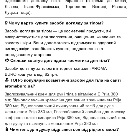
Здійснюємо доставку всією Україною (зокрема до Києва,
Львова, Івано-Франківська, Тернополя, Вінниці, Рівного,
Луцька тощо).
⁉️ Чому варто купити засоби догляду за тілом?
Засоби догляду за тілом — це косметичні продукти, які
використовуються для зволоження, очищення, живлення та
захисту шкіри. Вони допомагають підтримувати здоровий
вигляд шкіри, запобігають сухості, подразненню та
передчасному старінню.
💳 Скільки коштує доглядова косметика для тіла?
Засоби догляду за тілом в інтернет-магазині AROMA
BURO коштують від: 82 грн.
🔝 ТОП-5 популярні косметичні засоби для тіла на сайті
aromaburo.ua?
Зволожувальний крем для рук і тіла з вітаміном Е Prija 380
мл
;
Відновлювальна крем-піна для ванни з женьшенем Prija
380 мл
;
Відновлювальний очищувальний засіб для рук з
женьшенем Prija 380 мл
;
Розслабляючий лосьйон для масажу
з ефірною олією кипариса Prija 380 мл
;
Відновлювальний гель
для душу та шампунь з женьшенем Prija 380 мл
.
🧴 Чим гель для душу відрізняється від рідкого мила?