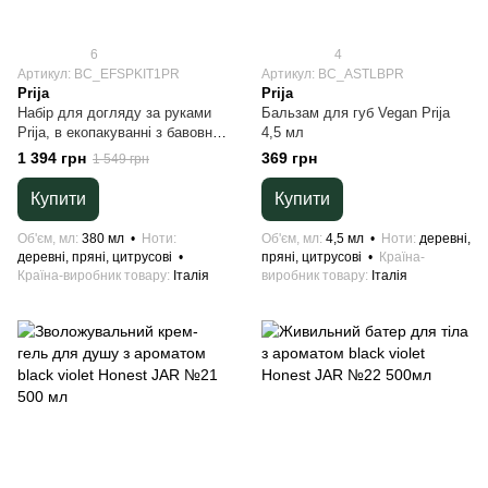
6
4
Артикул: BC_EFSPKIT1PR
Артикул: BC_ASTLBPR
Prija
Prija
Набір для догляду за руками
Бальзам для губ Vegan Prija
Prija, в екопакуванні з бавовни
4,5 мл
(Зволожувальний крем 380 мл
1 394 грн
369 грн
1 549 грн
+ Рідке парфумоване мило 380
мл)
Купити
Купити
Об'єм, мл
380 мл
Ноти
Об'єм, мл
4,5 мл
Ноти
деревні,
деревні, пряні, цитрусові
пряні, цитрусові
Країна-
Країна-виробник товару
Італія
виробник товару
Італія