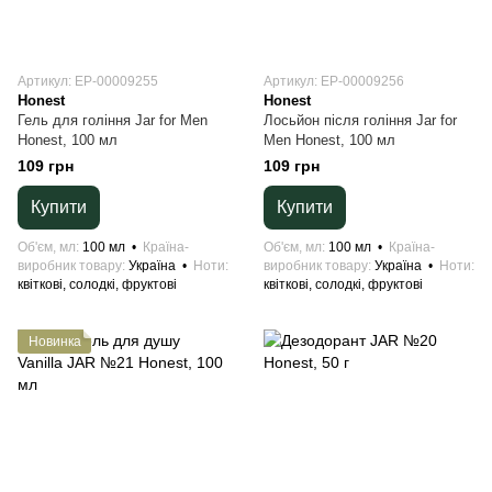
Артикул: ЕР-00009255
Артикул: ЕР-00009256
Honest
Honest
Гель для гоління Jar for Men
Лосьйон після гоління Jar for
Honest, 100 мл
Men Honest, 100 мл
109 грн
109 грн
Купити
Купити
Об'єм, мл
100 мл
Країна-
Об'єм, мл
100 мл
Країна-
виробник товару
Україна
Ноти
виробник товару
Україна
Ноти
квіткові, солодкі, фруктові
квіткові, солодкі, фруктові
Новинка