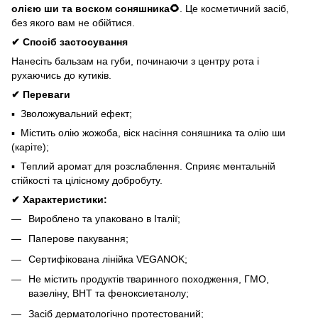
олією ши та воском соняшника🌻
. Це косметичний засіб,
без якого вам не обійтися.
✔︎ Спосіб застосування
Нанесіть бальзам на губи, починаючи з центру рота і
рухаючись до кутиків.
✔︎ Переваги
▪️ Зволожувальний ефект;
▪️ Містить олію жожоба, віск насіння соняшника та олію ши
(каріте);
▪️ Теплий аромат для розслаблення. Сприяє ментальній
стійкості та цілісному добробуту.
✔︎ Характеристики:
Вироблено та упаковано в Італії;
Паперове пакування;
Сертифікована лінійка VEGANOK;
Не містить продуктів тваринного походження, ГМО,
вазеліну, BHT та феноксиетанолу;
Засіб дерматологічно протестований;