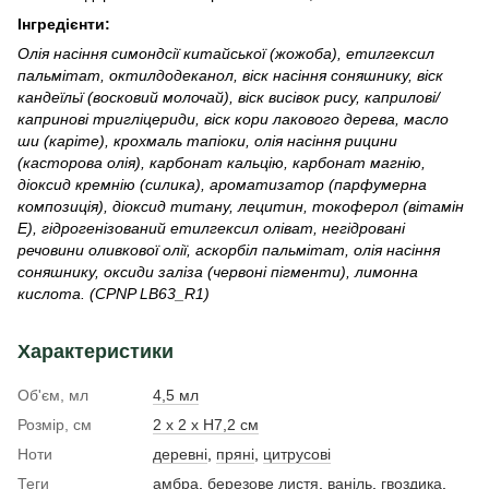
Інгредієнти:
Олія насіння симондсії китайської (жожоба), етилгексил
пальмітат, октилдодеканол, віск насіння соняшнику, віск
кандеїльї (восковий молочай), віск висівок рису, каприлові/
капринові тригліцериди, віск кори лакового дерева, масло
ши (каріте), крохмаль тапіоки, олія насіння рицини
(касторова олія), карбонат кальцію, карбонат магнію,
діоксид кремнію (силика), ароматизатор (парфумерна
композиція), діоксид титану, лецитин, токоферол (вітамін
Е), гідрогенізований етилгексил оліват, негідровані
речовини оливкової олії, аскорбіл пальмітат, олія насіння
соняшнику, оксиди заліза (червоні пігменти), лимонна
кислота. (CPNP LB63_R1)
Характеристики
Об'єм, мл
4,5 мл
Розмір, см
2 x 2 x H7,2 см
Ноти
деревні
,
пряні
,
цитрусові
Теги
амбра
,
березове листя
,
ваніль
,
гвоздика
,