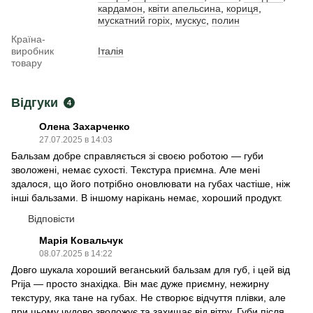
кардамон
,
квіти апельсина
,
кориця
,
мускатний горіх
,
мускус
,
полин
Країна-
виробник
Італія
товару
Відгуки
4
Олена Захарченко
27.07.2025 в 14:03
Бальзам добре справляється зі своєю роботою — губи
зволожені, немає сухості. Текстура приємна. Але мені
здалося, що його потрібно оновлювати на губах частіше, ніж
інші бальзами. В іншому нарікань немає, хороший продукт.
Відповісти
Марія Ковальчук
08.07.2025 в 14:22
Довго шукала хороший веганський бальзам для губ, і цей від
Prija — просто знахідка. Він має дуже приємну, нежирну
текстуру, яка тане на губах. Не створює відчуття плівки, але
при цьому чудово зволожує та захищає від вітру. Губи після