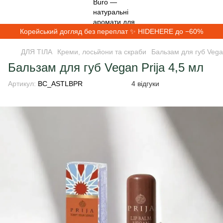
Корейський догляд без переплат ✨ HIDEHERE до −60%
ДЛЯ ТІЛА
Креми, лосьйони та скраби
Бальзам для губ Vegan
Бальзам для губ Vegan Prija 4,5 мл
Артикул:
BC_ASTLBPR
4 відгуки