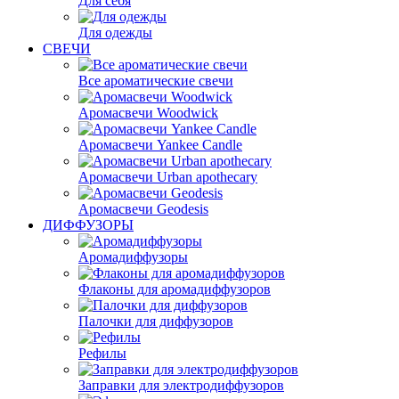
Для себя
Для одежды
СВЕЧИ
Все ароматические свечи
Аромасвечи Woodwick
Аромасвечи Yankee Candle
Аромасвечи Urban apothecary
Аромасвечи Geodesis
ДИФФУЗОРЫ
Аромадиффузоры
Флаконы для аромадиффузоров
Палочки для диффузоров
Рефилы
Заправки для электродиффузоров