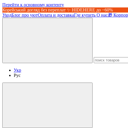
Перейти к основному контенту
Корейський догляд без переплат ✨ HIDEHERE до −60%
Уход
Блог про уют
Оплата и доставка
Где купить
О нас
🎁 Корпо
Укр
Рус