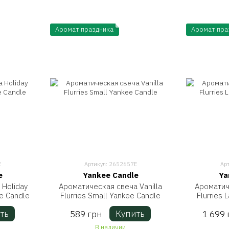
Аромат праздника
Аромат пра
E
Артикул: 2652657E
Ар
e
Yankee Candle
Ya
 Holiday
Ароматическая свеча Vanilla
Ароматич
ee Candle
Flurries Small Yankee Candle
Flurries 
ть
Купить
589 грн
1 699 
В наличии