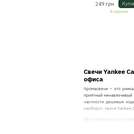
Купи
249 грн
В наличии
Свечи Yankee C
офиса
Аромасвечи – это уник
приятный ненавязчивый з
частности дешевые изде
наоборот, свеча Yankee 
История и насл
Yankee Candle – это не