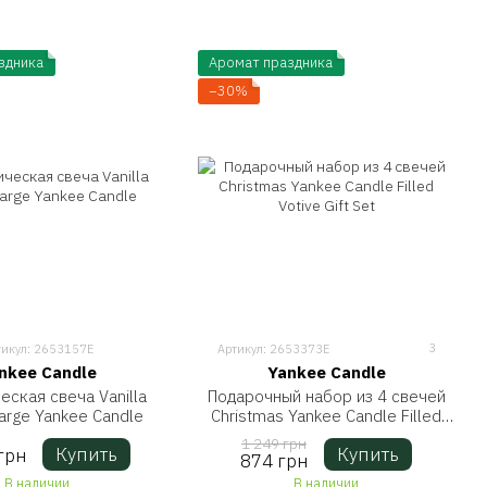
здника
Аромат праздника
−30%
3
тикул: 2653157E
Артикул: 2653373E
nkee Candle
Yankee Candle
еская свеча Vanilla
Подарочный набор из 4 свечей
Large Yankee Candle
Christmas Yankee Candle Filled
Votive Gift Set
1 249 грн
Купить
Купить
грн
874 грн
В наличии
В наличии