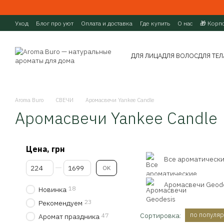
Перейти к основному контенту
Уход
Блог про уют
Оплата и доставка
Где купить
О нас
🎁 Корп
ДЛЯ ЛИЦА
ДЛЯ ВОЛОС
ДЛЯ ТЕЛ
Aroma Buro
СВЕЧИ
Аромасвечи Yankee Candle
Аромасвечи Yankee Candle
Цена, грн
Все ароматически
От Цена, грн
До Цена, грн
OK
Аромасвечи Geod
18
Новинка
23
Рекомендуем
по популя
Сортировка:
47
Аромат праздника