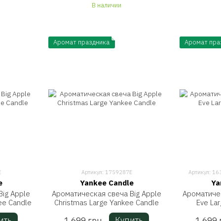
В наличии
Аромат праздника
Аромат пра
E
Артикул: 1759287E
Артикул: 1
e
Yankee Candle
Ya
ig Apple
Ароматическая свеча Big Apple
Ароматичес
ee Candle
Christmas Large Yankee Candle
Eve La
ить
Купить
1 699 грн
1 699 