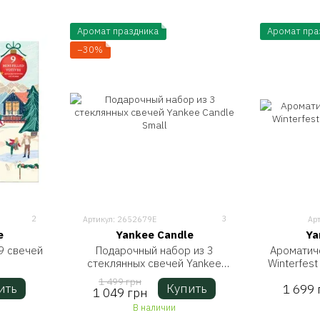
Аромат праздника
Аромат пра
−30%
2
3
Артикул: 2652679E
Ар
e
Yankee Candle
Ya
9 свечей
Подарочный набор из 3
Ароматиче
стеклянных свечей Yankee
Winterfest
Candle Small
1 499 грн
ить
Купить
1 699 
1 049 грн
В наличии