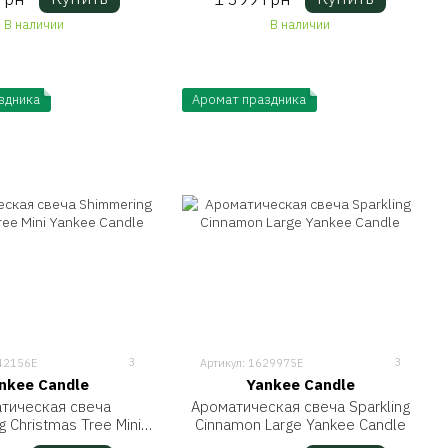
В наличии
В наличии
здника
Аромат праздника
3
3
742156E
Артикул: 1629975E
nkee Candle
Yankee Candle
тическая свеча
Ароматическая свеча Sparkling
 Christmas Tree Mini
Cinnamon Large Yankee Candle
nkee Candle