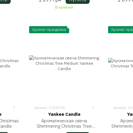
В наличии
Аромат праздника
Аромат пра
3
3
Артикул: 1743375E
Артикул: 1
e
Yankee Candle
Ya
Christmas
Ароматическая свеча
Арома
Candle
Shimmering Christmas Tree
Shimmering
Medium Yankee Candle
Ya