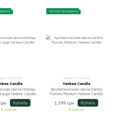
здника
Аромат праздника
тикул: 2653155E
Артикул: 2653164E
nkee Candle
Yankee Candle
ская свеча Holiday
Ароматическая свеча Vanilla
 Large Yankee Candle
Flurries Medium Yankee Candle
Купить
Купить
грн
1 399 грн
В наличии
В наличии