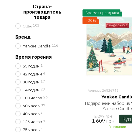
Страна-
производитель
Аромат праздника
товара
−30%
103
США
Бренд
116
Yankee Candle
Время горения
1
55 годин
4
42 години
17
30 годин
23
14 годин
Артикул: 2652674E
Yankee Candl
26
100 часов
Подарочный набор из 
37
60 часов
Yankee Candle
6
40 часов
2 299 грн
Куп
1 609 грн
1
126 часов
В наличии
1
75 часов