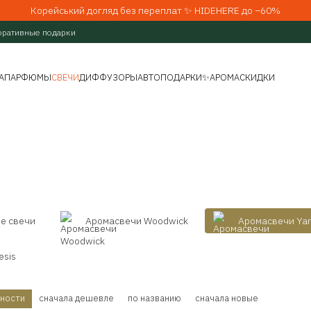
Корейський догляд без переплат ✨ HIDEHERE до −60%
оративные подарки
А
ПАРФЮМЫ
СВЕЧИ
ДИФФУЗОРЫ
АВТО
ПОДАРКИ
✨АРОМАСКИДКИ
е свечи
Аромасвечи Woodwick
Аромасвечи Yan
esis
рности
сначала дешевле
по названию
сначала новые