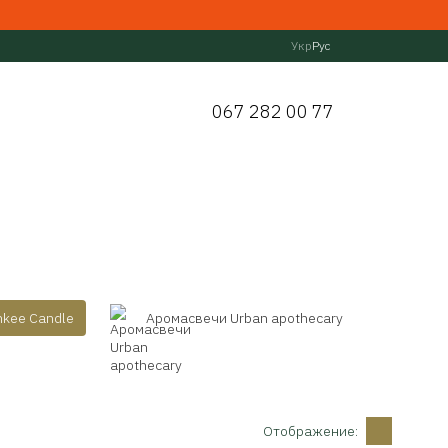
Укр
Рус
067 282 00 77
kee Candle
Аромасвечи Urban apothecary
Отображение: