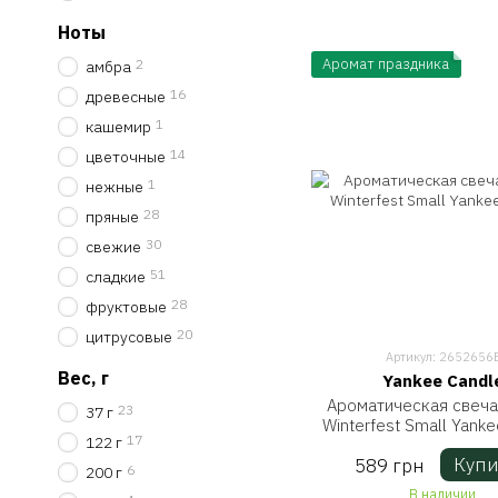
Ноты
Аромат праздника
2
амбра
16
древесные
1
кашемир
14
цветочные
1
нежные
28
пряные
30
свежие
51
сладкие
28
фруктовые
20
цитрусовые
Артикул: 2652656
Вес, г
Yankee Candl
Ароматическая свеча
23
37 г
Winterfest Small Yank
17
122 г
Купи
589 грн
6
200 г
В наличии