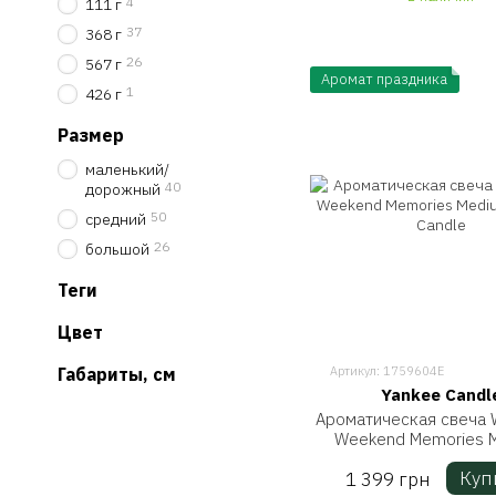
4
111 г
37
368 г
26
567 г
Аромат праздника
1
426 г
Размер
маленький/
40
дорожный
50
средний
26
большой
Теги
Цвет
Артикул: 1759604E
Габариты, см
Yankee Candl
Ароматическая свеча 
Weekend Memories 
Yankee Candle
Куп
1 399 грн