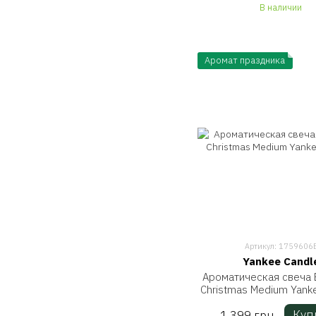
В наличии
Аромат праздника
Артикул: 1759606
Yankee Candl
Ароматическая свеча B
Christmas Medium Yank
Куп
1 399 грн