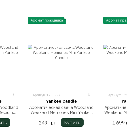
Аромат праздника
Аромат пра
3
3
Артикул: 1760997E
Артикул: 1
e
Yankee Candle
Ya
Woodland
Ароматическая свеча Woodland
Ароматиче
Medium
Weekend Memories Mini Yankee
Weekend Me
Candle
ить
Купить
249 грн
1 699 