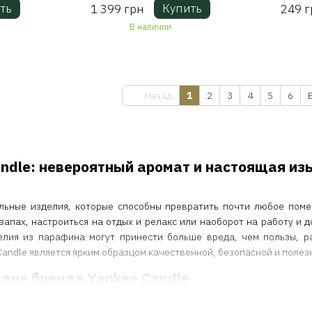
ть
Купить
1 399 грн
249 г
В наличии
Назад
1
2
3
4
5
6
andle: невероятный аромат и настоящая из
альные изделия, которые способны превратить почти любое пом
апах, настроиться на отдых и релакс или наоборот на работу и д
лия из парафина могут принести больше вреда, чем пользы, ра
Candle является ярким образцом качественной, безопасной и полез
едие бренда Yankee Candle
 просто бренд свеч, а настоящая легенда в мире