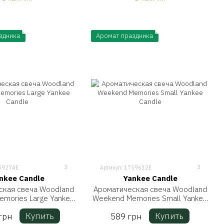
здника
Аромат праздника
3
3
759274E
Артикул: 1759612E
nkee Candle
Yankee Candle
ская свеча Woodland
Ароматическая свеча Woodland
mories Large Yankee
Weekend Memories Small Yankee
Candle
Candle
Купить
Купить
грн
589 грн