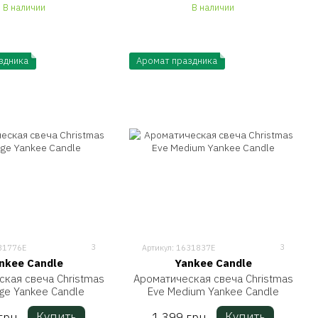
В наличии
В наличии
здника
Аромат праздника
3
3
631776E
Артикул: 1631837E
nkee Candle
Yankee Candle
кая свеча Christmas
Ароматическая свеча Christmas
rge Yankee Candle
Eve Medium Yankee Candle
Купить
Купить
грн
1 399 грн