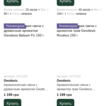
Купить
Купить
Время горения
25 часов
Вес, г
Время горения
40 часов
Вес, г
90 г
Ноты
нежные
150 г
Ноты
нежные
Рекомендуем
Рекомендуем
Артикул: 1071202
Артикул: 1071210
Geodesis
Geodesis
Ароматическая свеча с
Ароматическая свеча с
древесным ароматом Geodesis
ароматом трав Geodesis
Balsam Fir 150 г
Rooibos 150 г
1 199 грн
1 199 грн
Купить
Купить