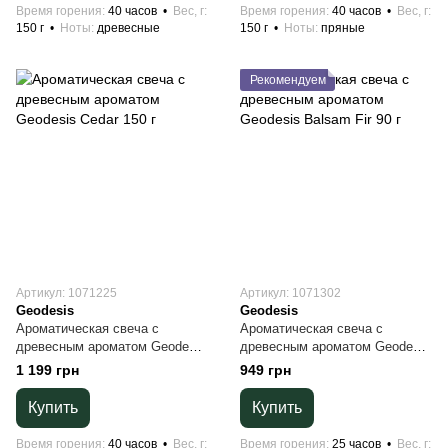
Время горения
40 часов
Вес, г
Время горения
40 часов
Вес, г
150 г
Ноты
древесные
150 г
Ноты
пряные
Рекомендуем
Артикул: 1071225
Артикул: 1071302
Geodesis
Geodesis
Ароматическая свеча с
Ароматическая свеча с
древесным ароматом Geodesis
древесным ароматом Geodesis
Cedar 150 г
Balsam Fir 90 г
1 199 грн
949 грн
Купить
Купить
Время горения
40 часов
Вес, г
Время горения
25 часов
Вес, г