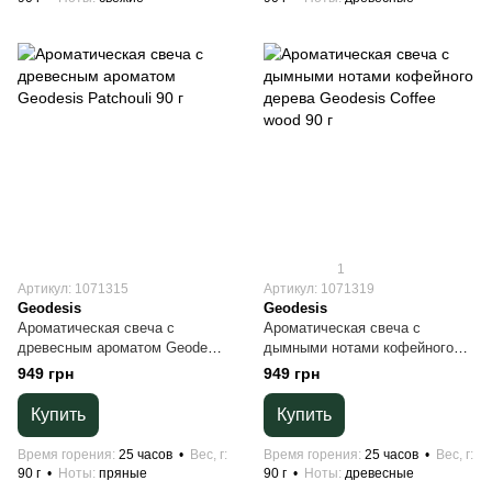
1
Артикул: 1071315
Артикул: 1071319
Geodesis
Geodesis
Ароматическая свеча с
Ароматическая свеча с
древесным ароматом Geodesis
дымными нотами кофейного
Patchouli 90 г
дерева Geodesis Coffee wood
949 грн
949 грн
90 г
Купить
Купить
Время горения
25 часов
Вес, г
Время горения
25 часов
Вес, г
90 г
Ноты
пряные
90 г
Ноты
древесные