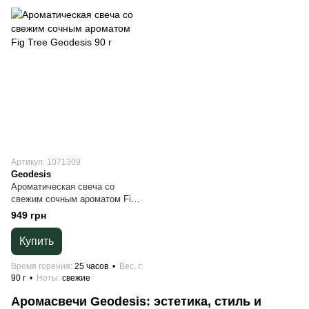
Артикул: 1071309
Geodesis
Ароматическая свеча со
свежим сочным ароматом Fig
Tree Geodesis 90 г
949 грн
Купить
Время горения
25 часов
Вес, г
90 г
Ноты
свежие
Аромасвечи Geodesis: эстетика, стиль и