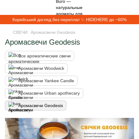
Корейський догляд без переплат ✨ HIDEHERE до −60%
СВЕЧИ
Аромасвечи Geodesis
Аромасвечи Geodesis
Все ароматические свечи
Аромасвечи Woodwick
Аромасвечи Yankee Candle
Аромасвечи Urban apothecary
Аромасвечи Geodesis