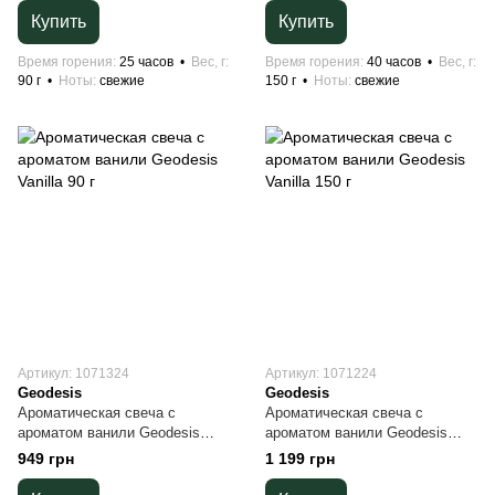
Купить
Купить
Время горения
25 часов
Вес, г
Время горения
40 часов
Вес, г
90 г
Ноты
свежие
150 г
Ноты
свежие
Артикул: 1071324
Артикул: 1071224
Geodesis
Geodesis
Ароматическая свеча с
Ароматическая свеча с
ароматом ванили Geodesis
ароматом ванили Geodesis
Vanilla 90 г
Vanilla 150 г
949 грн
1 199 грн