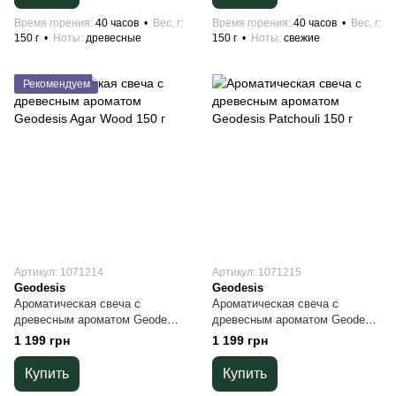
Время горения
40 часов
Вес, г
Время горения
40 часов
Вес, г
150 г
Ноты
древесные
150 г
Ноты
свежие
Рекомендуем
Артикул: 1071214
Артикул: 1071215
Geodesis
Geodesis
Ароматическая свеча с
Ароматическая свеча с
древесным ароматом Geodesis
древесным ароматом Geodesis
Agar Wood 150 г
Patchouli 150 г
1 199 грн
1 199 грн
Купить
Купить