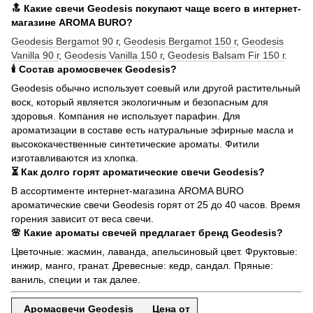
🔝 Какие свечи Geodesis покупают чаще всего в интернет-
магазине AROMA BURO?
Geodesis Bergamot 90 г
,
Geodesis Bergamot 150 г
,
Geodesis
Vanilla 90 г
,
Geodesis Vanilla 150 г
,
Geodesis Balsam Fir 150 г
.
🕯️ Состав аромосвечек Geodesis?
Geodesis обычно использует соевый или другой растительный
воск, который является экологичным и безопасным для
здоровья. Компания не использует парафин. Для
ароматизации в составе есть натуральные эфирные масла и
высококачественные синтетические ароматы. Фитили
изготавливаются из хлопка.
⏳ Как долго горят ароматические свечи Geodesis?
В ассортименте интернет-магазина AROMA BURO
ароматические свечи Geodesis горят от 25 до 40 часов. Время
горения зависит от веса свечи.
🌸 Какие ароматы свечей предлагает бренд Geodesis?
Цветочные: жасмин, лаванда, апельсиновый цвет. Фруктовые:
инжир, манго, гранат. Древесные: кедр, сандал. Пряные:
ваниль, специи и так далее.
Аромасвечи Geodesis
Цена от