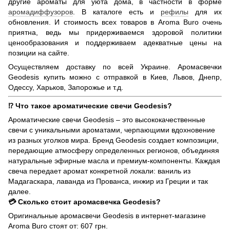
другие ароматы для уюта дома, в частности в форме
аромадиффузоров
. В каталоге есть и
рефилы
для их
обновления. И стоимость всех товаров в Aroma Buro очень
приятна, ведь мы придерживаемся здоровой политики
ценообразования и поддерживаем адекватные цены на
позиции на сайте.
Осуществляем доставку по всей Украине. Аромасвечки
Geodesis купить можно с отправкой в ​​Киев, Львов, Днепр,
Одессу, Харьков, Запорожье и т.д.
⁉️ Что такое ароматические свечи Geodesis?
Ароматические свечи Geodesis – это высококачественные
свечи с уникальными ароматами, черпающими вдохновение
из разных уголков мира. Бренд Geodesis создает композиции,
передающие атмосферу определенных регионов, объединяя
натуральные эфирные масла и премиум-компоненты. Каждая
свеча передает аромат конкретной локали: ваниль из
Мадагаскара, лаванда из Прованса, инжир из Греции и так
далее.
💳 Сколько стоит аромасвечка Geodesis?
Оригинальные аромасвечи Geodesis в интернет-магазине
Aroma Buro стоят от: 607 грн.