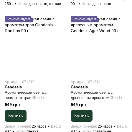
150 г
Ноты
древесные, свежие
90 г
Ноты
древесные
Рекомендуем
Рекомендуем
Артикул: 1071310
Артикул: 1071314
Geodesis
Geodesis
Ароматическая свеча с
Ароматическая свеча с
ароматом трав Geodesis
древесным ароматом Geodesis
Rooibos 90 г
Agar Wood 90 г
949 грн
949 грн
Купить
Купить
Время горения
25 часов
Вес, г
Время горения
25 часов
Вес, г
90 г
Ноты
свежие
90 г
Ноты
древесные