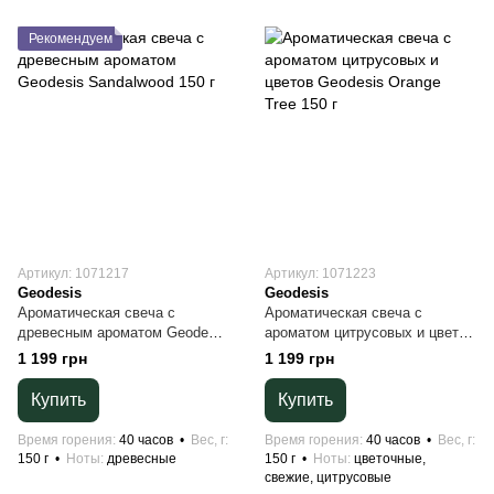
Рекомендуем
Артикул: 1071217
Артикул: 1071223
Geodesis
Geodesis
Ароматическая свеча с
Ароматическая свеча с
древесным ароматом Geodesis
ароматом цитрусовых и цветов
Sandalwood 150 г
Geodesis Orange Tree 150 г
1 199 грн
1 199 грн
Купить
Купить
Время горения
40 часов
Вес, г
Время горения
40 часов
Вес, г
150 г
Ноты
древесные
150 г
Ноты
цветочные,
свежие, цитрусовые