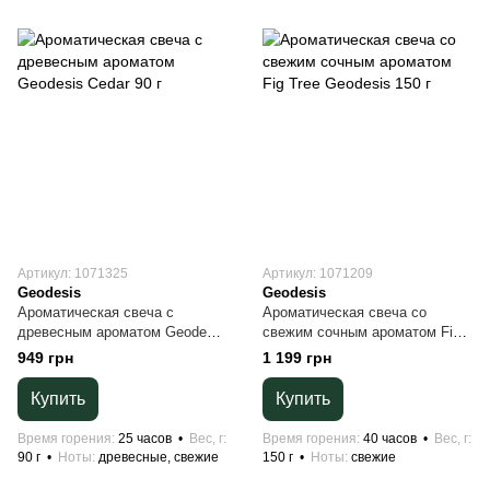
Артикул: 1071325
Артикул: 1071209
Geodesis
Geodesis
Ароматическая свеча с
Ароматическая свеча со
древесным ароматом Geodesis
свежим сочным ароматом Fig
Cedar 90 г
Tree Geodesis 150 г
949 грн
1 199 грн
Купить
Купить
Время горения
25 часов
Вес, г
Время горения
40 часов
Вес, г
90 г
Ноты
древесные, свежие
150 г
Ноты
свежие