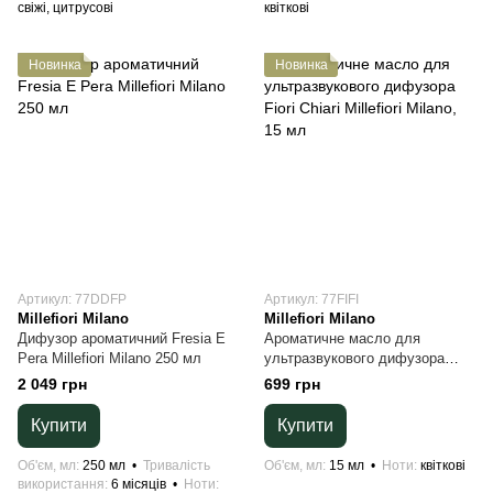
свіжі, цитрусові
квіткові
Новинка
Новинка
Артикул: 77DDFP
Артикул: 77FIFI
Millefiori Milano
Millefiori Milano
Дифузор ароматичний Fresia E
Ароматичне масло для
Pera Millefiori Milano 250 мл
ультразвукового дифузора
Fiori Chiari Millefiori Milano, 15
2 049 грн
699 грн
мл
Купити
Купити
Об'єм, мл
250 мл
Тривалість
Об'єм, мл
15 мл
Ноти
квіткові
використання
6 місяців
Ноти