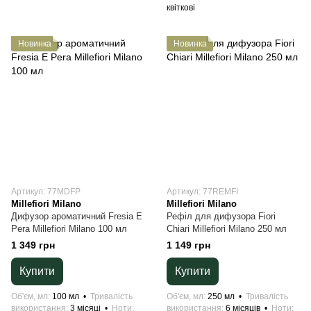
квіткові
Новинка
Новинка
Артикул: 77MDFP
Артикул: 77REMFI
Millefiori Milano
Millefiori Milano
Дифузор ароматичний Fresia E
Рефіл для дифузора Fiori
Pera Millefiori Milano 100 мл
Chiari Millefiori Milano 250 мл
1 349 грн
1 149 грн
Купити
Купити
Об'єм, мл
100 мл
Тривалість
Об'єм, мл
250 мл
Тривалість
використання
3 місяці
Ноти
використання
6 місяців
Ноти