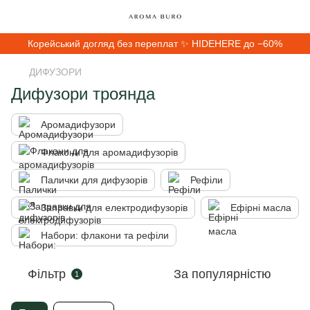
Корейський догляд без переплат ✨ HIDEHERE до −60%
ДИФУЗОРИ
Дифузори троянда
Аромадифузори
Флакони для аромадифузорів
Палички для дифузорів
Рефіли
Заправки для електродифузорів
Ефірні масла
Набори: флакони та рефіли
Фільтр
За популярністю
1