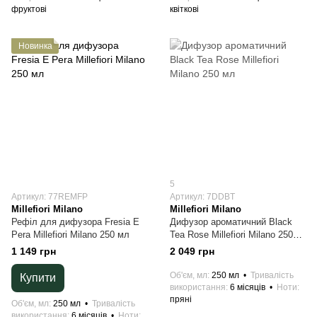
фруктові
квіткові
Новинка
5
Артикул: 77REMFP
Артикул: 7DDBT
Millefiori Milano
Millefiori Milano
Рефіл для дифузора Fresia E
Дифузор ароматичний Black
Pera Millefiori Milano 250 мл
Tea Rose Millefiori Milano 250
мл
1 149 грн
2 049 грн
Об'єм, мл
250 мл
Тривалість
Купити
використання
6 місяців
Ноти
пряні
Об'єм, мл
250 мл
Тривалість
використання
6 місяців
Ноти