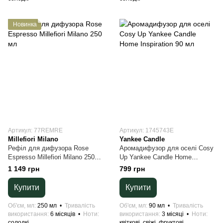
Новинка
Артикул: 77REMRE
Артикул: 1745743E
Millefiori Milano
Yankee Candle
Рефіл для дифузора Rose
Аромадифузор для оселі Cosy
Espresso Millefiori Milano 250
Up Yankee Candle Home
мл
Inspiration 90 мл
1 149 грн
799 грн
Купити
Купити
Об'єм, мл
250 мл
Тривалість
Об'єм, мл
90 мл
Тривалість
використання
6 місяців
Ноти
використання
3 місяці
Ноти
солодкі
квіткові, свіжі, фруктові