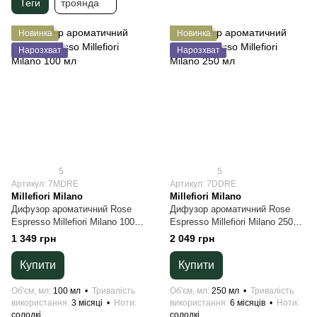
Теги
троянда
Новинка
Новинка
Нарозхват
Нарозхват
5
5
Артикул: 7MDRE
Артикул: 7DDRE
Millefiori Milano
Millefiori Milano
Дифузор ароматичний Rose
Дифузор ароматичний Rose
Espresso Millefiori Milano 100
Espresso Millefiori Milano 250
мл
мл
1 349 грн
2 049 грн
Купити
Купити
Об'єм, мл
100 мл
Тривалість
Об'єм, мл
250 мл
Тривалість
використання
3 місяці
Ноти
використання
6 місяців
Ноти
солодкі
солодкі