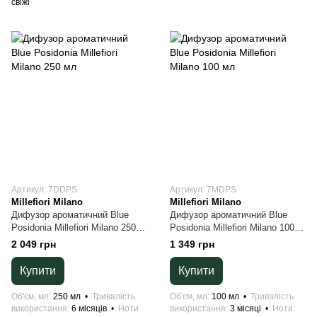
свіжі
Артикул: 7DDPS
Артикул: 7MDPS
Millefiori Milano
Millefiori Milano
Дифузор ароматичний Blue
Дифузор ароматичний Blue
Posidonia Millefiori Milano 250
Posidonia Millefiori Milano 100
мл
мл
2 049 грн
1 349 грн
Купити
Купити
Об'єм, мл
250 мл
Тривалість
Об'єм, мл
100 мл
Тривалість
використання
6 місяців
Ноти
використання
3 місяці
Ноти