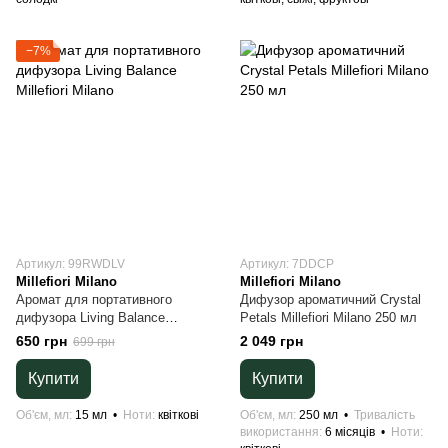
−7%
Артикул: 99RWDLV
Артикул: 7DDCP
Millefiori Milano
Millefiori Milano
Аромат для портативного
Дифузор ароматичний Crystal
дифузора Living Balance
Petals Millefiori Milano 250 мл
Millefiori Milano
650 грн
2 049 грн
699 грн
Купити
Купити
Об'єм, мл
15 мл
Ноти
квіткові
Об'єм, мл
250 мл
Тривалість
використання
6 місяців
Ноти