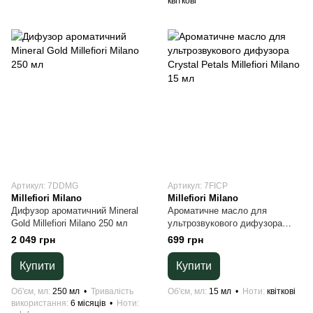
квіткові
Артикул: 7DDMG
Артикул: 7FICP
Millefiori Milano
Millefiori Milano
Дифузор ароматичний Mineral
Ароматичне масло для
Gold Millefiori Milano 250 мл
ультрозвукового дифузора
Crystal Petals Millefiori Milano
2 049 грн
699 грн
15 мл
Купити
Купити
Об'єм, мл
250 мл
Тривалість
Об'єм, мл
15 мл
Ноти
квіткові
використання
6 місяців
Ноти