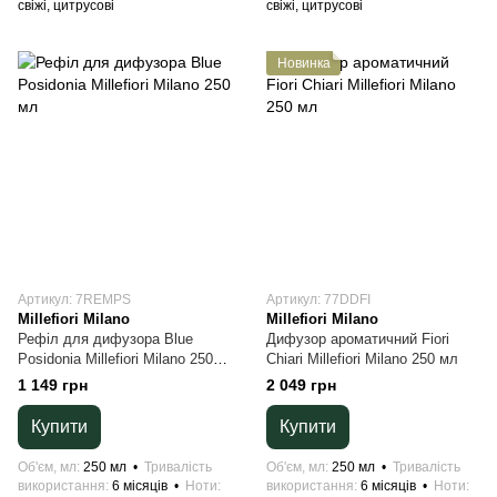
свіжі, цитрусові
свіжі, цитрусові
Новинка
Артикул: 7REMPS
Артикул: 77DDFI
Millefiori Milano
Millefiori Milano
Рефіл для дифузора Blue
Дифузор ароматичний Fiori
Posidonia Millefiori Milano 250
Chiari Millefiori Milano 250 мл
мл
1 149 грн
2 049 грн
Купити
Купити
Об'єм, мл
250 мл
Тривалість
Об'єм, мл
250 мл
Тривалість
використання
6 місяців
Ноти
використання
6 місяців
Ноти