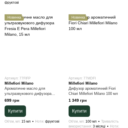
фруктові
Новинка
Новинка
Артикул: 77FIFP
Артикул: 77MDFI
Millefiori Milano
Millefiori Milano
Ароматичне масло для
Дифузор ароматичний Fiori
ультразвукового дифузора
Chiari Millefiori Milano 100 мл
Fresia E Pera Millefiori Milano,
699 грн
1 349 грн
15 мл
Купити
Купити
Об'єм, мл
15 мл
Ноти
фруктові
Об'єм, мл
100 мл
Тривалість
використання
3 місяці
Ноти