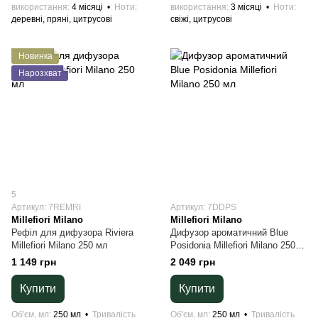
використання
4 місяці
Ноти
використання
3 місяці
Ноти
деревні, пряні, цитрусові
свіжі, цитрусові
Новинка
Нарозхват
5
Артикул: 7REMRI
Артикул: 7DDPS
Millefiori Milano
Millefiori Milano
Рефіл для дифузора Riviera
Дифузор ароматичний Blue
Millefiori Milano 250 мл
Posidonia Millefiori Milano 250
мл
1 149 грн
2 049 грн
Купити
Купити
Об'єм, мл
250 мл
Тривалість
Об'єм, мл
250 мл
Тривалість