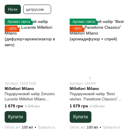
Ноти
цитрусові
Аромат свята
Аромат свята
−30%
−30%
5
Артикул: 1KNCDZE
Артикул: 1KNPA
Millefiori Milano
Millefiori Milano
Подарунковий набір Zenzero
Подарунковий набір “Best
Lucente Millefiori Milano
wishes. Panettone Classico”
(дифузор+ароматизатор в
Millefiori Milano (аромадифузор
1 679 грн
1 679 грн
2 398 грн
2 398 грн
авто)
+ спрей)
Купити
Купити
Об'єм, мл
100 мл
Тривалість
Об'єм, мл
100 мл
Тривалість