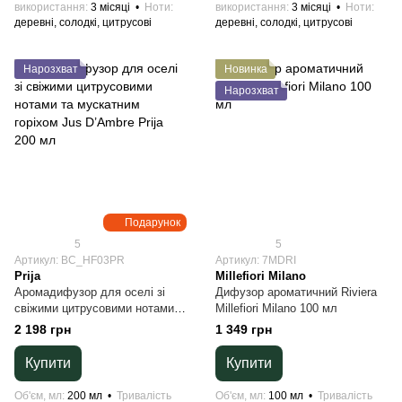
використання
3 місяці
Ноти
використання
3 місяці
Ноти
деревні, солодкі, цитрусові
деревні, солодкі, цитрусові
Нарозхват
Новинка
Нарозхват
Подарунок
5
5
Артикул: BC_HF03PR
Артикул: 7MDRI
Prija
Millefiori Milano
Аромадифузор для оселі зі
Дифузор ароматичний Riviera
свіжими цитрусовими нотами
Millefiori Milano 100 мл
та мускатним горіхом Jus
2 198 грн
1 349 грн
D’Ambre Prija 200 мл
Купити
Купити
Об'єм, мл
200 мл
Тривалість
Об'єм, мл
100 мл
Тривалість