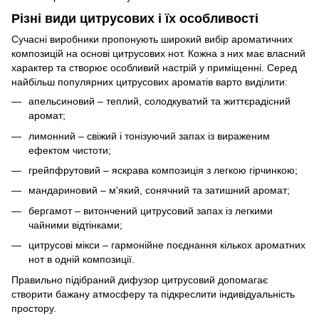
Різні види цитрусових і їх особливості
Сучасні виробники пропонують широкий вибір ароматичних
композицій на основі цитрусових нот. Кожна з них має власний
характер та створює особливий настрій у приміщенні. Серед
найбільш популярних цитрусових ароматів варто виділити:
апельсиновий – теплий, солодкуватий та життєрадісний
аромат;
лимонний – свіжий і тонізуючий запах із вираженим
ефектом чистоти;
грейпфрутовий – яскрава композиція з легкою гірчинкою;
мандариновий – м'який, сонячний та затишний аромат;
бергамот – витончений цитрусовий запах із легкими
чайними відтінками;
цитрусові мікси – гармонійне поєднання кількох ароматних
нот в одній композиції.
Правильно підібраний дифузор цитрусовий допомагає
створити бажану атмосферу та підкреслити індивідуальність
простору.