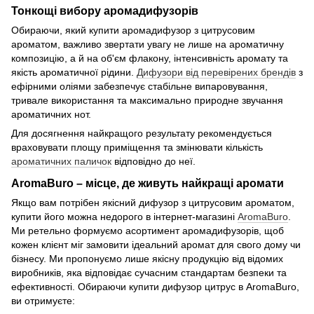
Тонкощі вибору аромадифузорів
Обираючи, який купити аромадифузор з цитрусовим
ароматом, важливо звертати увагу не лише на ароматичну
композицію, а й на об'єм флакону, інтенсивність аромату та
якість ароматичної рідини.
Дифузори від перевірених брендів
з
ефірними оліями забезпечує стабільне випаровування,
тривале використання та максимально природне звучання
ароматичних нот.
Для досягнення найкращого результату рекомендується
враховувати площу приміщення та змінювати кількість
ароматичних паличок
відповідно до неї.
AromaBuro – місце, де живуть найкращі аромати
Якщо вам потрібен якісний дифузор з цитрусовим ароматом,
купити його можна недорого в інтернет-магазині
AromaBuro
.
Ми ретельно формуємо асортимент аромадифузорів, щоб
кожен клієнт міг замовити ідеальний аромат для свого дому чи
бізнесу. Ми пропонуємо лише якісну продукцію від відомих
виробників, яка відповідає сучасним стандартам безпеки та
ефективності. Обираючи купити дифузор цитрус в AromaBuro,
ви отримуєте: