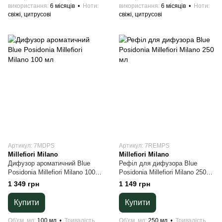
використання
6 місяців
Ноти
використання
6 місяців
Ноти
свіжі, цитрусові
свіжі, цитрусові
Артикул: 7MDPS
Артикул: 7REMPS
Millefiori Milano
Millefiori Milano
Дифузор ароматичний Blue
Рефіл для дифузора Blue
Posidonia Millefiori Milano 100
Posidonia Millefiori Milano 250
мл
мл
1 349 грн
1 149 грн
Купити
Купити
Об'єм, мл
100 мл
Тривалість
Об'єм, мл
250 мл
Тривалість