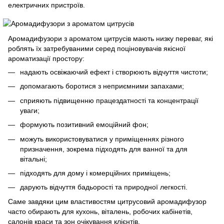
електричних пристроїв.
Аромадифузори з ароматом цитрусів мають низку переваг, які
роблять їх затребуваними серед поціновувачів якісної
ароматизації простору:
надають освіжаючий ефект і створюють відчуття чистоти;
допомагають боротися з неприємними запахами;
сприяють підвищенню працездатності та концентрації
уваги;
формують позитивний емоційний фон;
можуть використовуватися у приміщеннях різного
призначення, зокрема підходять для ванної та для
вітальні;
підходять для дому і комерційних приміщень;
дарують відчуття бадьорості та природної легкості.
Саме завдяки цим властивостям цитрусовий аромадифузор
часто обирають для кухонь, віталень, робочих кабінетів,
салонів краси та зон очікування клієнтів.