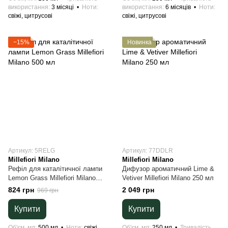
використання
3 місяці
Ноти
використання
6 місяців
Ноти
свіжі, цитрусові
свіжі, цитрусові
−15%
Новинка
Артикул: 5RELG
Артикул: 77DDLR
Millefiori Milano
Millefiori Milano
Рефіл для каталітичної лампи
Дифузор ароматичний Lime &
Lemon Grass Millefiori Milano
Vetiver Millefiori Milano 250 мл
500 мл
824 грн
2 049 грн
969 грн
Купити
Купити
Об'єм, мл
500 мл
Ноти
свіжі,
Об'єм, мл
250 мл
Тривалість