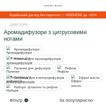
Корейський догляд без переплат ✨ HIDEHERE до −60%
ДИФУЗОРИ
Аромадифузори з цитрусовими
нотами
Аромадифузори
Флакони для аромадифузорів
Палички для дифузорів
Рефіли
Заправки для електродифузорів
Ефірні масла
Набори: флакони та рефіли
Фільтр
За популярністю
1