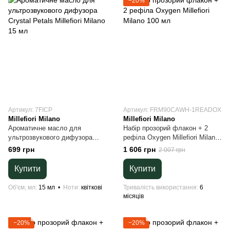
−20%
Артикул: 7FICP
Артикул: FRM90CAWH-1READOX
Millefiori Milano
Millefiori Milano
Ароматичне масло для
Набір прозорий флакон + 2
ультрозвукового дифузора
рефіла Oxygen Millefiori Milano
Crystal Petals Millefiori Milano
100 мл
699 грн
1 606 грн
2 007 грн
15 мл
Купити
Купити
Об'єм, мл
15 мл
Ноти
квіткові
Тривалість використання
6
місяців
−20%
−20%