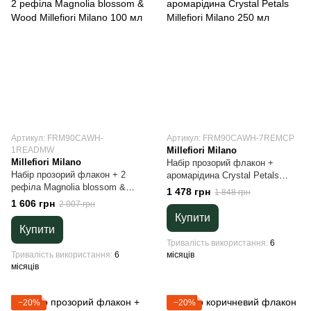
Артикул: FRM90CAWH-
Артикул: FRM90CAWH-7REMCP
1READMW
Millefiori Milano
Millefiori Milano
Набір прозорий флакон +
Набір прозорий флакон + 2
аромарідина Crystal Petals
рефіла Magnolia blossom &
Millefiori Milano 250 мл
1 478 грн
1 848 грн
Wood Millefiori Milano 100 мл
1 606 грн
2 007 грн
Купити
Купити
Тривалість використання
6
Тривалість використання
6
місяців
місяців
−20%
−20%