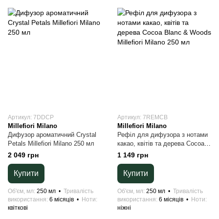
Артикул: 7DDCP
Артикул: 7REMCB
Millefiori Milano
Millefiori Milano
Дифузор ароматичний Crystal
Рефіл для дифузора з нотами
Petals Millefiori Milano 250 мл
какао, квітів та дерева Cocoa
Blanc & Woods Millefiori Milano
2 049 грн
1 149 грн
250 мл
Купити
Купити
Об'єм, мл
250 мл
Тривалість
Об'єм, мл
250 мл
Тривалість
використання
6 місяців
Ноти
використання
6 місяців
Ноти
квіткові
ніжні