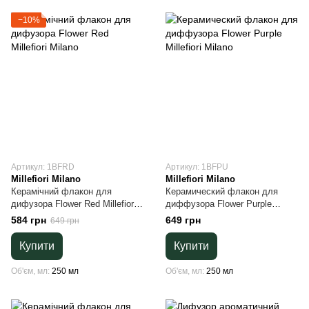
−10%
Артикул: 1BFRD
Артикул: 1BFPU
Millefiori Milano
Millefiori Milano
Керамічний флакон для
Керамический флакон для
дифузора Flower Red Millefiori
диффузора Flower Purple
Milano
Millefiori Milano
584 грн
649 грн
649 грн
Купити
Купити
Об'єм, мл
250 мл
Об'єм, мл
250 мл