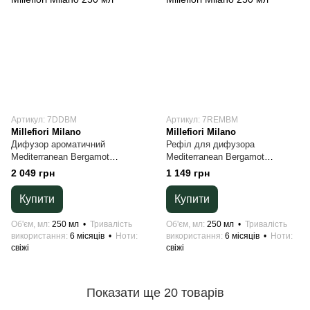
Артикул: 7DDBM
Артикул: 7REMBM
Millefiori Milano
Millefiori Milano
Дифузор ароматичний
Рефіл для дифузора
Mediterranean Bergamot
Mediterranean Bergamot
Millefiori Milano 250 мл
Millefiori Milano 250 мл
2 049 грн
1 149 грн
Купити
Купити
Об'єм, мл
250 мл
Тривалість
Об'єм, мл
250 мл
Тривалість
використання
6 місяців
Ноти
використання
6 місяців
Ноти
свіжі
свіжі
Показати ще 20 товарів