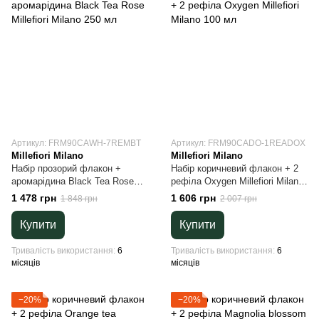
Артикул: FRM90CAWH-7REMBT
Артикул: FRM90CADO-1READOX
Millefiori Milano
Millefiori Milano
Набір прозорий флакон +
Набір коричневий флакон + 2
аромарідина Black Tea Rose
рефіла Oxygen Millefiori Milano
Millefiori Milano 250 мл
100 мл
1 478 грн
1 606 грн
1 848 грн
2 007 грн
Купити
Купити
Тривалість використання
6
Тривалість використання
6
місяців
місяців
−20%
−20%