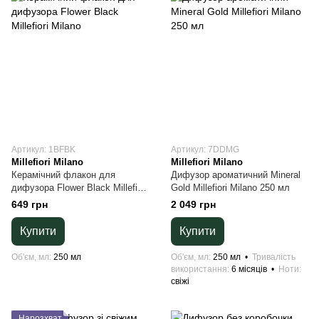
Артикул: 1BFBK
Артикул: 7DDMG
Millefiori Milano
Millefiori Milano
Керамічний флакон для
Дифузор ароматичний Mineral
дифузора Flower Black Millefiori
Gold Millefiori Milano 250 мл
Milano
649 грн
2 049 грн
Купити
Купити
Об'єм, мл
250 мл
Об'єм, мл
250 мл
Тривалість
використання
6 місяців
Ноти
свіжі
Нарозхват