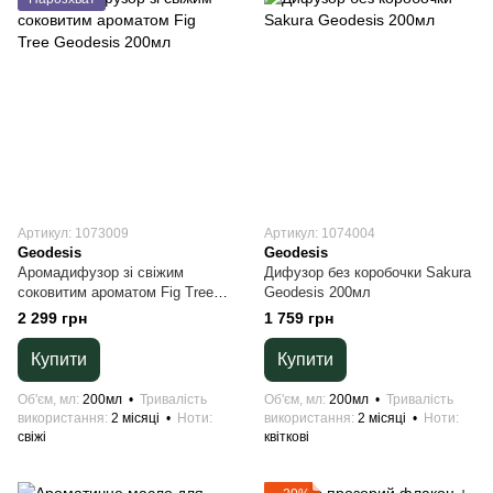
Артикул: 1073009
Артикул: 1074004
Geodesis
Geodesis
Аромадифузор зі свіжим
Дифузор без коробочки Sakura
соковитим ароматом Fig Tree
Geodesis 200мл
Geodesis 200мл
2 299 грн
1 759 грн
Купити
Купити
Об'єм, мл
200мл
Тривалість
Об'єм, мл
200мл
Тривалість
використання
2 місяці
Ноти
використання
2 місяці
Ноти
свіжі
квіткові