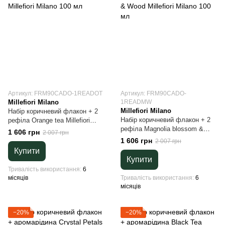
Артикул: FRM90CADO-1READOT
Артикул: FRM90CADO-
Millefiori Milano
1READMW
Millefiori Milano
Набір коричневий флакон + 2
Набір коричневий флакон + 2
рефіла Orange tea Millefiori
рефіла Magnolia blossom &
Milano 100 мл
1 606 грн
2 007 грн
Wood Millefiori Milano 100 мл
1 606 грн
2 007 грн
Купити
Купити
Тривалість використання
6
місяців
Тривалість використання
6
місяців
−20%
−20%