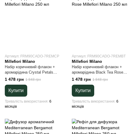
Артикул: FRM90CADO-7REMCP
Артикул: FRM90CADO-7REMBT
Millefiori Milano
Millefiori Milano
Набір коричневий флакон +
Набір коричневий флакон +
аромарідина Crystal Petals
аромарідина Black Tea Rose
Millefiori Milano 250 мл
Millefiori Milano 250 мл
1 478 грн
1 478 грн
1 848 грн
1 848 грн
Купити
Купити
Тривалість використання
6
Тривалість використання
6
місяців
місяців