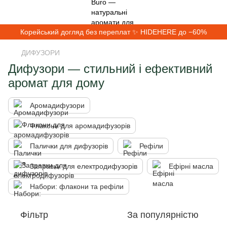
Корейський догляд без переплат ✨ HIDEHERE до −60%
ДИФУЗОРИ
Дифузори — стильний і ефективний
аромат для дому
Аромадифузори
Флакони для аромадифузорів
Палички для дифузорів
Рефіли
Заправки для електродифузорів
Ефірні масла
Набори: флакони та рефіли
Фільтр
За популярністю