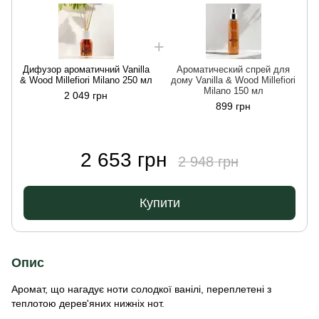
Дифузор ароматичний Vanilla
Ароматический спрей для
& Wood Millefiori Milano 250 мл
дому Vanilla & Wood Millefiori
&
Milano 150 мл
2 049 грн
899 грн
2 653 грн
2 948 грн
Купити
Опис
Аромат, що нагадує ноти солодкої ванілі, переплетені з
теплотою дерев'яних нижніх нот.