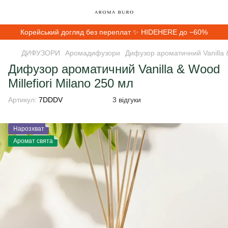
Корейський догляд без переплат ✨ HIDEHERE до −60%
ДИФУЗОРИ
Аромадифузори
Дифузор ароматичний Vanilla &
Дифузор ароматичний Vanilla & Wood
Millefiori Milano 250 мл
Артикул:
7DDDV
3 відгуки
Нарозхват
Аромат свята