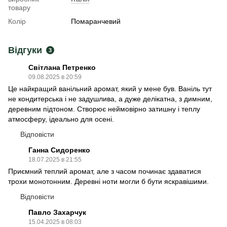
товару
Колір
Помаранчевий
Відгуки
3
Світлана Петренко
09.08.2025 в 20:59
Це найкращий ванільний аромат, який у мене був. Ваніль тут
не кондитерська і не задушлива, а дуже делікатна, з димним,
деревним підтоном. Створює неймовірно затишну і теплу
атмосферу, ідеально для осені.
Відповісти
Ганна Сидоренко
18.07.2025 в 21:55
Приємний теплий аромат, але з часом починає здаватися
трохи монотонним. Деревні ноти могли б бути яскравішими.
Відповісти
Павло Захарчук
15.04.2025 в 08:03