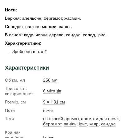
Ноти:
Верхня: апельсин, бергамот, жасмин.
Середня: насіння моркви, ваніль.
В основі: кедр, чорне дерево, сандал, солод, ірис.
Характеристики:
Зроблено в Італії
Характеристики
Об'єм, мл
250 мл
Тривалість
6 місяців
використання
Розмір, см
9 × H31 см
Ноти
ніжні
Теги
святковий аромат
,
аромати для оселі
,
бергамот
,
ваніль
,
ірис
,
кедр
,
сандал
Країна-
виробник
Італія