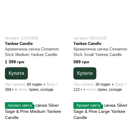
Артикул: 1701383E
Артикул: 2654102E
Yankee Candle
Yankee Candle
Ароматична свічка Cinnamon
Ароматична свічка Cinnamon
Stick Medium Yankee Candle
Stick Small Yankee Candle
1 399 грн
589 грн
Купити
Купити
Час горіння
60 годин
Вага, г
Час горіння
30 годин
Вага, г
368 г
Ноти
пряні, солодкі
122 г
Ноти
пряні, солодкі
Аромат свята
Аромат свята