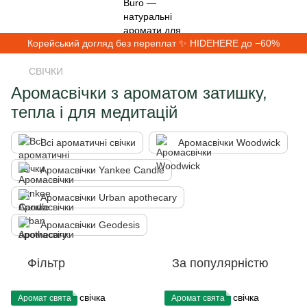
Корейський догляд без переплат ✨ HIDEHERE до −60%
СВІЧКИ
Аромасвічки з ароматом затишку,
тепла і для медитацій
Всі ароматичні свічки
Аромасвічки Woodwick
Аромасвічки Yankee Candle
Аромасвічки Urban apothecary
Аромасвічки Geodesis
Фільтр
За популярністю
Аромат свята
Аромат свята