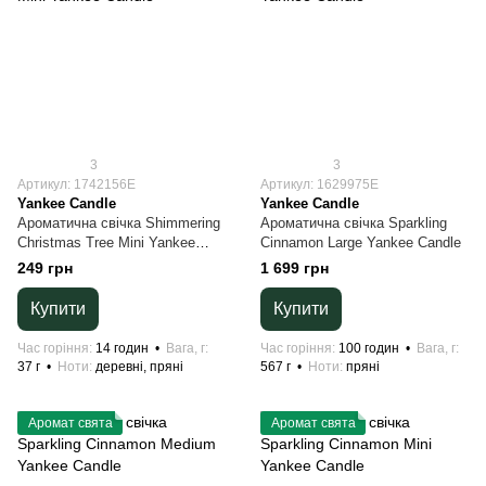
3
3
Артикул: 1742156E
Артикул: 1629975E
Yankee Candle
Yankee Candle
Ароматична свічка Shimmering
Ароматична свічка Sparkling
Christmas Tree Mini Yankee
Cinnamon Large Yankee Candle
Candle
249 грн
1 699 грн
Купити
Купити
Час горіння
14 годин
Вага, г
Час горіння
100 годин
Вага, г
37 г
Ноти
деревні, пряні
567 г
Ноти
пряні
Аромат свята
Аромат свята