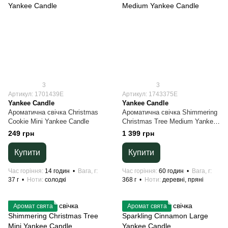
3
3
Артикул: 1701439E
Артикул: 1743375E
Yankee Candle
Yankee Candle
Ароматична свічка Christmas
Ароматична свічка Shimmering
Cookie Mini Yankee Candle
Christmas Tree Medium Yankee
Candle
249 грн
1 399 грн
Купити
Купити
Час горіння
14 годин
Вага, г
Час горіння
60 годин
Вага, г
37 г
Ноти
солодкі
368 г
Ноти
деревні, пряні
Аромат свята
Аромат свята