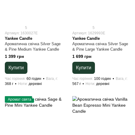
5
5
Артикул: 1630027E
Артикул: 1629993E
Yankee Candle
Yankee Candle
Ароматична свічка Silver Sage
Ароматична свічка Silver Sage
& Pine Medium Yankee Candle
& Pine Large Yankee Candle
1 399 грн
1 699 грн
Купити
Купити
Час горіння
60 годин
Вага, г
Час горіння
100 годин
Вага, г
368 г
Ноти
деревні
567 г
Ноти
деревні
Аромат свята