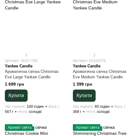
3
3
Артикул: 1631776E
Артикул: 1631837E
Yankee Candle
Yankee Candle
Ароматична свічка Christmas
Ароматична свічка Christmas
Eve Large Yankee Candle
Eve Medium Yankee Candle
1 699 грн
1 399 грн
Купити
Купити
Час горіння
100 годин
Вага, г
Час горіння
60 годин
Вага, г
567 г
Ноти
солодкі
368 г
Ноти
солодкі
Аромат свята
Аромат свята