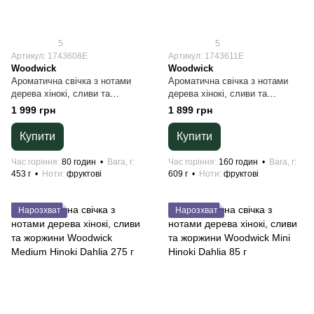
5
5
Артикул: 1743608E
Артикул: 1743611E
Woodwick
Woodwick
Ароматична свічка з нотами
Ароматична свічка з нотами
дерева хінокі, сливи та
дерева хінокі, сливи та
жоржини Woodwick Ellipse
жоржини Woodwick Large Hinoki
1 999 грн
1 899 грн
Hinoki Dahlia 453 г
Dahlia 609 г
Купити
Купити
Час горіння
80 годин
Вага, г
Час горіння
160 годин
Вага, г
453 г
Ноти
фруктові
609 г
Ноти
фруктові
Нарозхват
Нарозхват