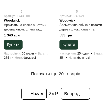
5
5
Артикул: 1743618E
Артикул: 1743621E
Woodwick
Woodwick
Ароматична свічка з нотами
Ароматична свічка з нотами
дерева хінокі, сливи та
дерева хінокі, сливи та
жоржини Woodwick Medium
жоржини Woodwick Mini Hinoki
1 349 грн
599 грн
Hinoki Dahlia 275 г
Dahlia 85 г
Купити
Купити
Час горіння
60 годин
Вага, г
Час горіння
25 годин
Вага, г
275 г
Ноти
фруктові
85 г
Ноти
фруктові
Показати ще 20 товарів
Назад
Вперед
2
з 16