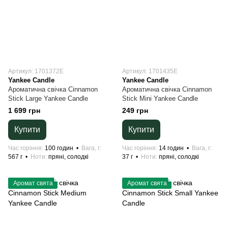
Артикул: 1701372E
Артикул: 1701435E
Yankee Candle
Yankee Candle
Ароматична свічка Cinnamon
Ароматична свічка Cinnamon
Stick Large Yankee Candle
Stick Mini Yankee Candle
1 699 грн
249 грн
Купити
Купити
Час горіння
100 годин
Вага, г
Час горіння
14 годин
Вага, г
567 г
Ноти
пряні, солодкі
37 г
Ноти
пряні, солодкі
Аромат свята
Аромат свята