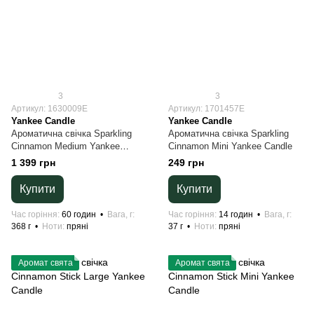
3
3
Артикул: 1630009E
Артикул: 1701457E
Yankee Candle
Yankee Candle
Ароматична свічка Sparkling
Ароматична свічка Sparkling
Cinnamon Medium Yankee
Cinnamon Mini Yankee Candle
Candle
1 399 грн
249 грн
Купити
Купити
Час горіння
60 годин
Вага, г
Час горіння
14 годин
Вага, г
368 г
Ноти
пряні
37 г
Ноти
пряні
Аромат свята
Аромат свята