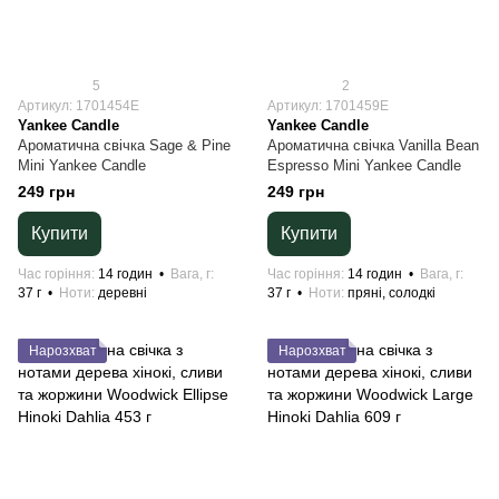
5
2
Артикул: 1701454E
Артикул: 1701459E
Yankee Candle
Yankee Candle
Ароматична свічка Sage & Pine
Ароматична свічка Vanilla Bean
Mini Yankee Candle
Espresso Mini Yankee Candle
249 грн
249 грн
Купити
Купити
Час горіння
14 годин
Вага, г
Час горіння
14 годин
Вага, г
37 г
Ноти
деревні
37 г
Ноти
пряні, солодкі
Нарозхват
Нарозхват