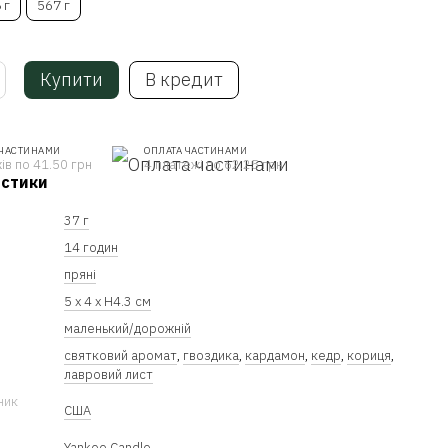
 г
567 г
Купити
В кредит
 ЧАСТИНАМИ
ОПЛАТА ЧАСТИНАМИ
ів по 41.50 грн
4 платежі по 62.25 грн
истики
37 г
14 годин
пряні
5 x 4 x Н4.3 см
маленький/дорожній
святковий аромат
,
гвоздика
,
кардамон
,
кедр
,
кориця
,
лавровий лист
ник
США
Yankee Candle