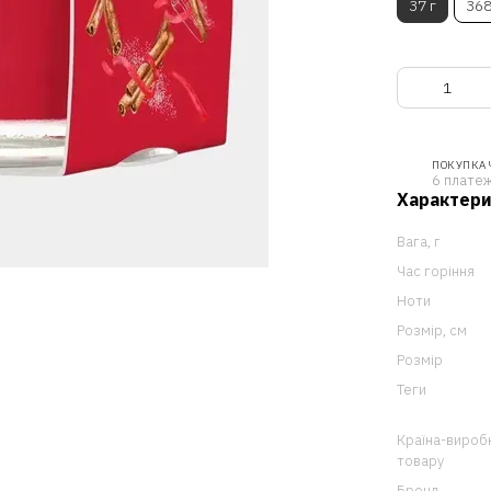
37 г
368
ПОКУПКА
6 платеж
Характер
Вага, г
Час горіння
Ноти
Розмір, см
Розмір
Теги
Країна-вироб
товару
Бренд