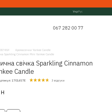
Укр
Рус
067 282 00 77
СВІЧКИ
Аромасвічки Yankee Candle
ка Sparkling Cinnamon Mini Yankee Candle
ична свічка Sparkling Cinnamon
ankee Candle
Артикул: 1701457E
3 відгуки
рн