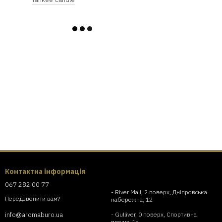
Контактна інформація
067 282 00 77
- River Mall, 2 поверх, Дніпровська
Передзвонити вам?
набережна, 12
- Gulliver, 0 поверх, Спортивна
info@aromaburo.ua
площа, 1а