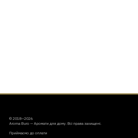
© 2018—2026
Aroma Buro —
Аромати для дому
. Всі права захищені.
Приймаємо до оплати