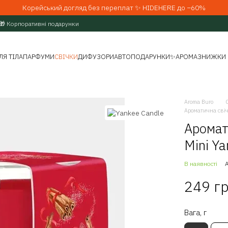
Корейський догляд без переплат ✨ HIDEHERE до −60%
🎁 Корпоративні подарунки
ЛЯ ТІЛА
ПАРФУМИ
СВІЧКИ
ДИФУЗОРИ
АВТО
ПОДАРУНКИ
✨АРОМАЗНИЖКИ
Aroma Buro
Ароматична свіч
Аромат
Mini Y
В наявності
249 г
Вага, г