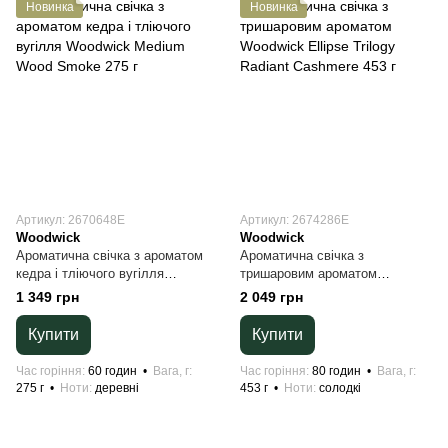
Новинка
Новинка
Артикул: 2670648E
Артикул: 2674286E
Woodwick
Woodwick
Ароматична свічка з ароматом
Ароматична свічка з
кедра і тліючого вугілля
тришаровим ароматом
Woodwick Medium Wood Smoke
Woodwick Ellipse Trilogy
1 349 грн
2 049 грн
275 г
Radiant Cashmere 453 г
Купити
Купити
Час горіння
60 годин
Вага, г
Час горіння
80 годин
Вага, г
275 г
Ноти
деревні
453 г
Ноти
солодкі