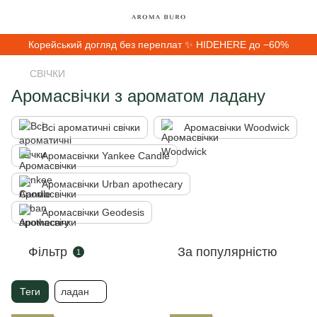
Корейський догляд без переплат ✨ HIDEHERE до −60%
СВІЧКИ
Аромасвічки з ароматом ладану
Всі ароматичні свічки
Аромасвічки Woodwick
Аромасвічки Yankee Candle
Аромасвічки Urban apothecary
Аромасвічки Geodesis
Фільтр
За популярністю
1
Теги
ладан