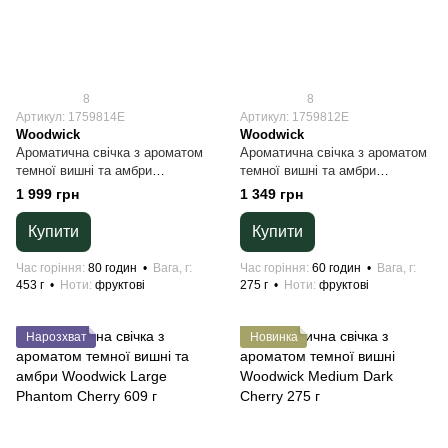
8
8
Артикул: 1759814E
Артикул: 1759812E
Woodwick
Woodwick
Ароматична свічка з ароматом
Ароматична свічка з ароматом
темної вишні та амбри
темної вишні та амбри
Woodwick Ellipse Phantom
Woodwick Medium Phantom
1 999 грн
1 349 грн
Cherry 453 г
Cherry 275 г
Купити
Купити
Час горіння
80 годин
Вага, г
Час горіння
60 годин
Вага, г
453 г
Ноти
фруктові
275 г
Ноти
фруктові
Нарозхват
Новинка