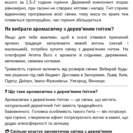
всього за 1,5-2 години горіння. Деревний компонент згорає
рівномірно, при гасінні не створює кіптяви і нагару. Гніт сприяє
відмінному прогріванню всієї свічки, тому маса по краях теж
плавиться пропорційно, час горіння збільшується.
Як вибрати аромасвічку з дерев'яним гнітом?
Якщо для тебе важливо, щоб в оселі з'явився приємний
аромат, традиція запалювати живий вогонь (нехай і
маленький), потрібно купити свічку з дерев'яним гнітом. На
платформі Aroma Buro є аромати зі східними, деревними,
квітковими, свіжими нотками.
Тривалість горіння залежить від розмірів свічки. Вибирай будь-
яке рішення під свій бюджет. Доставка в Запоріжжя, Львів, Київ,
Одесу, Дніпро, Івано-Франківськ, Ужгород, Вінницю.
❓ Що таке аромасвічка з дерев'яним ґнітом?
Аромасвічка з дерев'яним ґнітом — це свічка, що містить
натуральний дерев'яний ґніт замість традиційного
бавовняного. Головна особливість такого ґніта — він потріскує
при горінні, створюючи ефект потріскуючого вогню в каміні, що
додає атмосферності та затишку.
💳 Скільки коштує ароматична свічка з дерев'яним