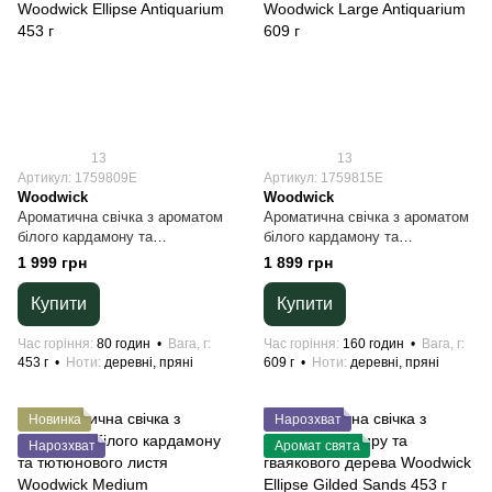
13
13
Артикул: 1759809E
Артикул: 1759815E
Woodwick
Woodwick
Ароматична свічка з ароматом
Ароматична свічка з ароматом
білого кардамону та
білого кардамону та
тютюнового листя Woodwick
тютюнового листя Woodwick
1 999 грн
1 899 грн
Ellipse Antiquarium 453 г
Large Antiquarium 609 г
Купити
Купити
Час горіння
80 годин
Вага, г
Час горіння
160 годин
Вага, г
453 г
Ноти
деревні, пряні
609 г
Ноти
деревні, пряні
Новинка
Нарозхват
Нарозхват
Аромат свята