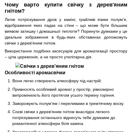
Чому варто купити свічку з дерев'яним
гнітом?
Легке потріскування дров у каміні, грайливі язики полум'я,
відображення яких падає на стіни – що може бути більшим
виявом затишку і домашньої теплоти? Поринути думками у це
ідеальне зображення в будь-яких обставинах допоможуть
свічки з дерев'яним гнітом.
Використання подібних аксесуарів для ароматизації простору
– ціла церемонія, а не просто утилітарна дія.
Особливості аромасвічки
Вони легко створюють атмосферу під настрій.
Привносять особливий аромат у простір, рівномірно
випромінюють його протягом усього терміну горіння.
Заворожують полум'ям і переливами в тремтячому воску.
Соєві свічки з дерев'яним гнітом внаслідок легкого
потріскування останнього віднесуть тебе думками до
романтичної атмосфери біля каміна.
Хрестоподібна і плоска форма дерев'яного гніту створює