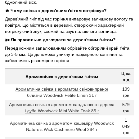
бджолиний віск.
🔥 Чому свічка з дерев'яним ґнітом потріскує?
Дерев'яний ґніт під час горіння випаровує залишкову вологу та
повітря, що містяться в деревині, створюючи характерний
потріскуючий звук, схожий на звук палаючого вогнища.
✂️ Як правильно доглядати за дерев'яним ґнітом?
Перед кожним запалюванням обрізайте обгорілий край ґніта
до 3-5 мм. Це допоможе уникнути надмірного коптіння та
забезпечить рівномірне горіння.
Ціна
Аромасвічка з дерев'яним ґнітом
від
Ароматична свічка з ароматом свіжовипраної
199
білизни Woodwick Petite Linen 31 г
грн
Ароматична свічка з ароматом сандалового дерева
579
і дуба Woodwick Mini White Teak 85 г
грн
1
Ароматична свічка з ароматом кашеміру Woodwick
049
Nature’s Wick Cashmere Wool 284 г
грн