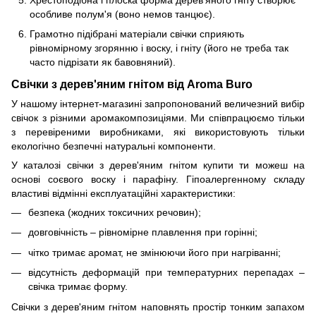
особливе полум'я (воно немов танцює).
Грамотно підібрані матеріали свічки сприяють
рівномірному згорянню і воску, і гніту (його не треба так
часто підрізати як бавовняний).
Свічки з дерев'яним гнітом від Aroma Buro
У нашому інтернет-магазині запропонований величезний вибір
свічок з різними аромакомпозиціями. Ми співпрацюємо тільки
з перевіреними виробниками, які використовують тільки
екологічно безпечні натуральні компоненти.
У каталозі свічки з дерев'яним гнітом купити ти можеш на
основі соєвого воску і парафіну. Гіпоалергенному складу
властиві відмінні експлуатаційні характеристики:
безпека (жодних токсичних речовин);
довговічність – рівномірне плавлення при горінні;
чітко тримає аромат, не змінюючи його при нагріванні;
відсутність деформацій при температурних перепадах –
свічка тримає форму.
Свічки з дерев'яним гнітом наповнять простір тонким запахом