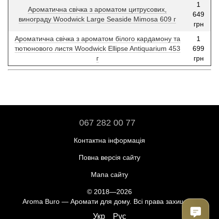
1
Ароматична свічка з ароматом цитрусових,
649
винограду Woodwick Large Seaside Mimosa 609 г
грн
Ароматична свічка з ароматом білого кардамону та
1
тютюнового листя Woodwick Ellipse Antiquarium 453
699
г
грн
067 282 00 77
Контактна інформація
Повна версія сайту
Мапа сайту
© 2018—2026
Aroma Buro —
Аромати для дому
. Всі права захищені.
Укр
Рус