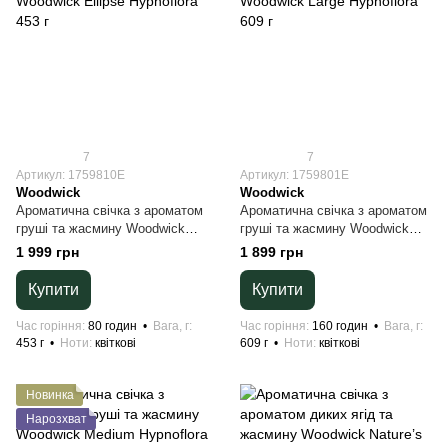
7
7
Артикул: 1759810E
Артикул: 1759801E
Woodwick
Woodwick
Ароматична свічка з ароматом
Ароматична свічка з ароматом
груші та жасмину Woodwick
груші та жасмину Woodwick
Ellipse Hypnoflora 453 г
Large Hypnoflora 609 г
1 999 грн
1 899 грн
Купити
Купити
Час горіння
80 годин
Вага, г
Час горіння
160 годин
Вага, г
453 г
Ноти
квіткові
609 г
Ноти
квіткові
Новинка
Нарозхват