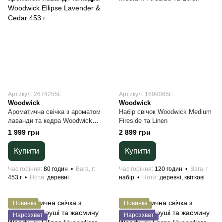
Артикул: 2674255E
Артикул: 1699065E
Woodwick
Woodwick
Ароматична свічка з ароматом
Набір свічок Woodwick Medium
лаванди та кедра Woodwick
Fireside та Linen
Ellipse Lavender & Cedar 453 г
1 999 грн
2 899 грн
Купити
Купити
Час горіння
80 годин
Вага, г
Час горіння
120 годин
Вага, г
453 г
Ноти
деревні
набір
Ноти
деревні, квіткові
Новинка
Новинка
Нарозхват
Нарозхват