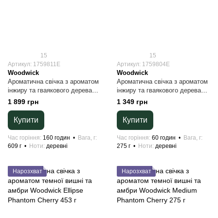
15
15
Артикул: 1759811E
Артикул: 1759804E
Woodwick
Woodwick
Ароматична свічка з ароматом
Ароматична свічка з ароматом
інжиру та гваякового дерева
інжиру та гваякового дерева
Woodwick Large Gilded Sands
Woodwick Medium Gilded Sands
1 899 грн
1 349 грн
609 г
275 г
Купити
Купити
Час горіння
160 годин
Вага, г
Час горіння
60 годин
Вага, г
609 г
Ноти
деревні
275 г
Ноти
деревні
Нарозхват
Нарозхват