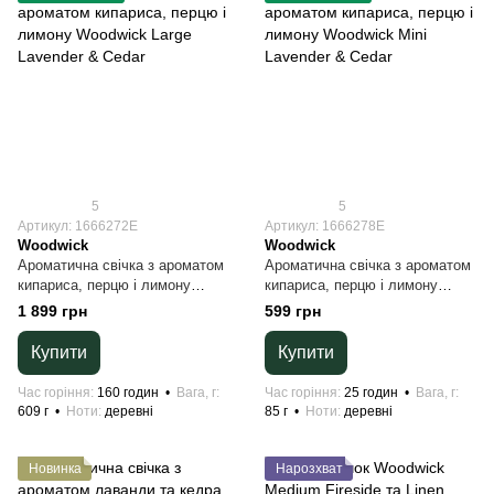
5
5
Артикул: 1666272E
Артикул: 1666278E
Woodwick
Woodwick
Ароматична свічка з ароматом
Ароматична свічка з ароматом
кипариса, перцю і лимону
кипариса, перцю і лимону
Woodwick Large Lavender &
Woodwick Mini Lavender &
1 899 грн
599 грн
Cedar
Cedar
Купити
Купити
Час горіння
160 годин
Вага, г
Час горіння
25 годин
Вага, г
609 г
Ноти
деревні
85 г
Ноти
деревні
Новинка
Нарозхват