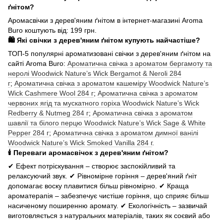
ґнітом?
Аромасвічки з дерев'яним ґнітом в інтернет-магазині Aroma
Buro коштують від: 199 грн.
🛍️ Які свічки з дерев'яним ґнітом купують найчастіше?
ТОП-5 популярні ароматизовані свічки з дерев'яним ґнітом на
сайті Aroma Buro:
Ароматична свічка з ароматом бергамоту та
неролі Woodwick Nature’s Wick Bergamot & Neroli 284
г
;
Ароматична свічка з ароматом кашеміру Woodwick Nature’s
Wick Cashmere Wool 284 г
;
Ароматична свічка з ароматом
червоних ягід та мускатного горіха Woodwick Nature’s Wick
Redberry & Nutmeg 284 г
;
Ароматична свічка з ароматом
шавлії та білого перцю Woodwick Nature’s Wick Sage & White
Pepper 284 г
;
Ароматична свічка з ароматом димної ванілі
Woodwick Nature’s Wick Smoked Vanilla 284 г
.
🕯️ Переваги аромасвічок з дерев'яним ґнітом?
✔ Ефект потріскування – створює заспокійливий та
релаксуючий звук. ✔ Рівномірне горіння – дерев'яний ґніт
допомагає воску плавитися більш рівномірно. ✔ Краща
ароматерапія – забезпечує чистіше горіння, що сприяє більш
насиченому поширенню аромату. ✔ Екологічність – зазвичай
виготовляється з натуральних матеріалів, таких як соєвий або