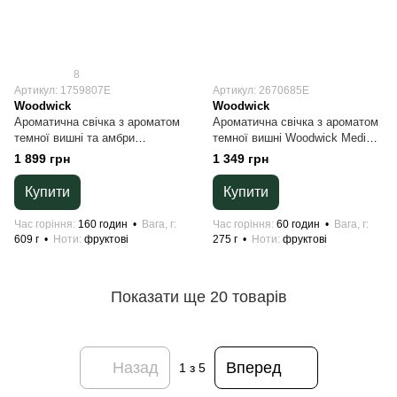
8
Артикул: 1759807E
Артикул: 2670685E
Woodwick
Woodwick
Ароматична свічка з ароматом
Ароматична свічка з ароматом
темної вишні та амбри
темної вишні Woodwick Medium
Woodwick Large Phantom
Dark Cherry 275 г
1 899 грн
1 349 грн
Cherry 609 г
Купити
Купити
Час горіння
160 годин
Вага, г
Час горіння
60 годин
Вага, г
609 г
Ноти
фруктові
275 г
Ноти
фруктові
Показати ще 20 товарів
Назад
Вперед
1
з 5