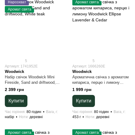
Нарозхват
Аромат свята
Аромат свята
5
5
Артикул: 1741952E
Артикул: 1666260E
Woodwick
Woodwick
Набір свічок Woodwick Mini
Ароматична свічка з ароматом
Fireside, Sand and driftwood,
кипариса, перцю і лимону
White teak
Woodwick Ellipse Lavender &
2 399 грн
1 999 грн
Cedar
Купити
Купити
Час горіння
80 годин
Вага, г
Час горіння
80 годин
Вага, г
набір
Ноти
деревні
453 г
Ноти
деревні
Аромат свята
Аромат свята