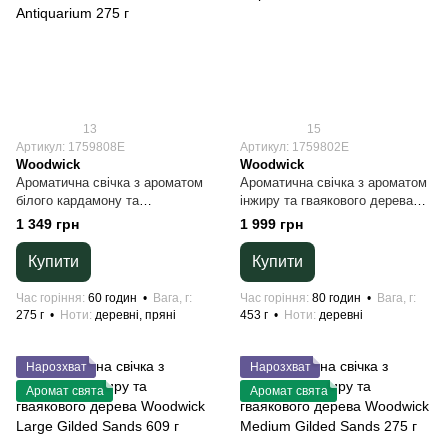
13
15
Артикул: 1759808E
Артикул: 1759802E
Woodwick
Woodwick
Ароматична свічка з ароматом
Ароматична свічка з ароматом
білого кардамону та
інжиру та гваякового дерева
тютюнового листя Woodwick
Woodwick Ellipse Gilded Sands
1 349 грн
1 999 грн
Medium Antiquarium 275 г
453 г
Купити
Купити
Час горіння
60 годин
Вага, г
Час горіння
80 годин
Вага, г
275 г
Ноти
деревні, пряні
453 г
Ноти
деревні
Нарозхват
Нарозхват
Аромат свята
Аромат свята