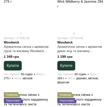
7
5
Артикул: 1759813E
Артикул: 1675244E
Woodwick
Woodwick
Ароматична свічка з ароматом
Ароматична свічка з ароматом
груші та жасмину Woodwick
диких ягід та жасмину
Medium Hypnoflora 275 г
Woodwick Nature’s Wick
1 349 грн
1 199 грн
Wildberry & Jasmine 284 г
Купити
Купити
Час горіння
60 годин
Вага, г
Час горіння
60 годин
Вага, г
275 г
Ноти
квіткові
284 г
Ноти
деревні, квіткові,
фруктові
Новинка
Новинка
Нарозхват
Нарозхват