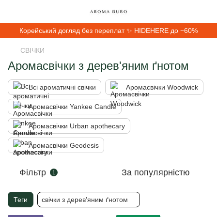
Корейський догляд без переплат ✨ HIDEHERE до −60%
СВІЧКИ
Аромасвічки з дерев'яним ґнотом
Всі ароматичні свічки
Аромасвічки Woodwick
Аромасвічки Yankee Candle
Аромасвічки Urban apothecary
Аромасвічки Geodesis
Фільтр
За популярністю
1
Теги
свічки з дерев'яним ґнотом