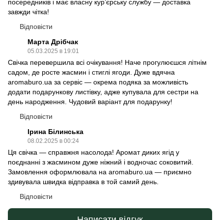
посередників і має власну кур’єрську службу — доставка
завжди чітка!
Відповісти
Марта Дрібчак
05.03.2025 в 19:01
Свічка перевершила всі очікування! Наче прогулюєшся літнім
садом, де росте жасмин і стиглі ягоди. Дуже вдячна
aromaburo.ua за сервіс — окрема подяка за можливість
додати подарункову листівку, адже купувала для сестри на
день народження. Чудовий варіант для подарунку!
Відповісти
Ірина Білинська
08.02.2025 в 00:24
Ця свічка — справжня насолода! Аромат диких ягід у
поєднанні з жасмином дуже ніжний і водночас соковитий.
Замовлення оформлювала на aromaburo.ua — приємно
здивувала швидка відправка в той самий день.
Відповісти
Написати відгук