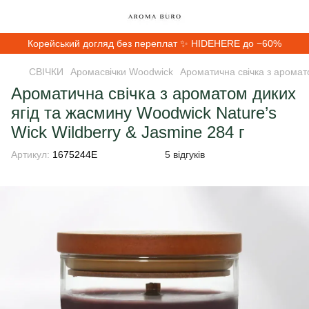
Корейський догляд без переплат ✨ HIDEHERE до −60%
СВІЧКИ
Аромасвічки Woodwick
Ароматична свічка з аромато
Ароматична свічка з ароматом диких
ягід та жасмину Woodwick Nature’s
Wick Wildberry & Jasmine 284 г
Артикул:
1675244E
5 відгуків