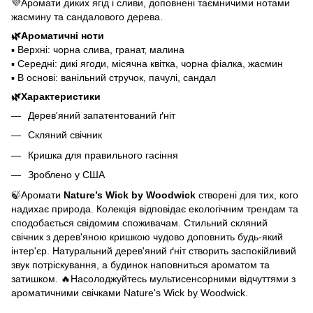
💜Аромати диких ягід і сливи, доповнені таємничими нотами
жасмину та сандалового дерева.
🌿Ароматичні ноти
▪️ Верхні: чорна слива, гранат, малина
▪️ Середні: дикі ягоди, місячна квітка, чорна фіалка, жасмин
▪️ В основі: ванільний стручок, пачулі, сандал
🌿Характеристики
Дерев'яний запатентований ґніт
Скляний свічник
Кришка для правильного гасіння
Зроблено у США
🍃Аромати
Nature’s Wick by Woodwick
створені для тих, кого
надихає природа. Колекція відповідає екологічним трендам та
сподобається свідомим споживачам. Стильний скляний
свічник з дерев'яною кришкою чудово доповнить будь-який
інтер'єр. Натуральний дерев'яний ґніт створить заспокійливий
звук потріскування, а будинок наповниться ароматом та
затишком. 🔥Насолоджуйтесь мультисенсорними відчуттями з
ароматичними свічками Nature's Wick by Woodwick.