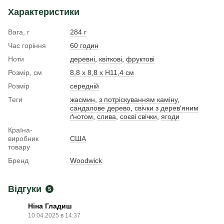
Характеристики
Вага, г
284 г
Час горіння
60 годин
Ноти
деревні
,
квіткові
,
фруктові
Розмір, см
8,8 x 8,8 x H11,4 см
Розмір
середній
Теги
жасмин
,
з потріскуванням каміну
,
сандалове дерево
,
свічки з дерев'яним
ґнотом
,
слива
,
соєві свічки
,
ягоди
Країна-
виробник
США
товару
Бренд
Woodwick
Відгуки
5
Ніна Гладиш
10.04.2025 в 14:37