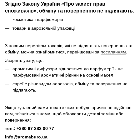
Згідно Закону України «Про захист прав
споживачів», обміну та поверненню не підлягають:
косметика і парфюмерія
товари в аерозольній упаковці
З повним переліком товарів, які не підлягають поверненню та
обміну, можна ознайомитися, перейшовши за
посиланням
.
Зверніть увагу, що:
ароматичні дифузори відносяться до парфумерії - це
парфумовані ароматичні рідини на основі масел
спреї є різновидом аерозолів, обміну та поверненню не
підлягають.
Якщо куплений вами товар з яких-небудь причин не підійшов
вам, зв'яжіться з нами, щоб обговорити деталі заміни або
повернення:
тел.: +380 67 282 00 77
info@aromaburo.ua