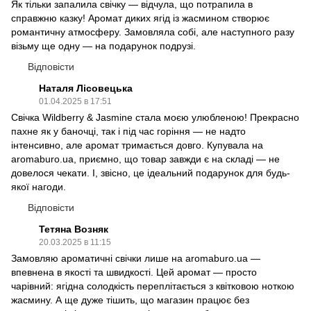
Як тільки запалила свічку — відчула, що потрапила в
справжню казку! Аромат диких ягід із жасмином створює
романтичну атмосферу. Замовляла собі, але наступного разу
візьму ще одну — на подарунок подрузі.
Відповісти
Наталя Лісовецька
01.04.2025 в 17:51
Свічка Wildberry & Jasmine стала моєю улюбленою! Прекрасно
пахне як у баночці, так і під час горіння — не надто
інтенсивно, але аромат тримається довго. Купувала на
aromaburo.ua, приємно, що товар завжди є на складі — не
довелося чекати. І, звісно, це ідеальний подарунок для будь-
якої нагоди.
Відповісти
Тетяна Возняк
20.03.2025 в 11:15
Замовляю ароматичні свічки лише на aromaburo.ua —
впевнена в якості та швидкості. Цей аромат — просто
чарівний: ягідна солодкість переплітається з квітковою ноткою
жасмину. А ще дуже тішить, що магазин працює без