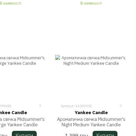
В наявності
В наявності
3
3
629968E
Артикул: 1630002E
nkee Candle
Yankee Candle
 свічка Midsummer's
Ароматична свічка Midsummer's
arge Yankee Candle
Night Medium Yankee Candle
Купити
Купити
грн
1 399 грн