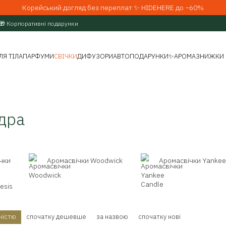
Корейський догляд без переплат ✨ HIDEHERE до −60%
🎁 Корпоративні подарунки
ЛЯ ТІЛА
ПАРФУМИ
СВІЧКИ
ДИФУЗОРИ
АВТО
ПОДАРУНКИ
✨АРОМАЗНИЖКИ
дра
ічки
Аромасвічки Woodwick
Аромасвічки Yankee
esis
ністю
спочатку дешевше
за назвою
спочатку нові