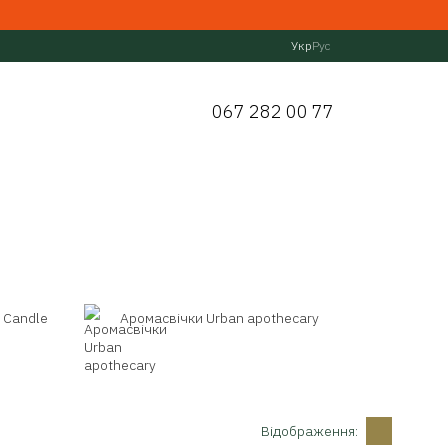
Укр
Рус
067 282 00 77
 Candle
Аромасвічки Urban apothecary
Відображення: