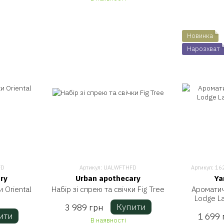
Новинка
Нарозхват
FD
Артикул: UALWFTHFD
Артикул: 1
ry
Urban apothecary
Ya
и Oriental
Набір зі спрею та свічки Fig Tree
Ароматич
Lodge L
Купити
3 989 грн
ити
1 699 
В наявності