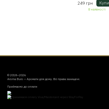
Купи
249 грн
В наявності
© 2018—2026
Aroma Buro —
Аромати для дому
. Всі права захищені.
Приймаємо до оплати