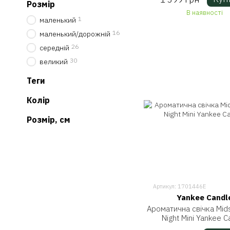
Розмір
В наявності
1
маленький
16
маленький/дорожній
26
середній
30
великий
Теги
Колір
Розмір, см
Артикул: 1701446E
Yankee Candl
Ароматична свічка Mi
Night Mini Yankee C