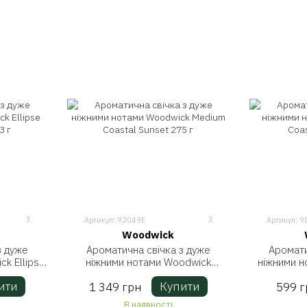
3
3
Артикул: 92049E
Артикул: 9
Woodwick
з дуже
Ароматична свічка з дуже
Аромати
k Ellipse
ніжними нотами Woodwick
ніжними н
53 г
Medium Coastal Sunset 275 г
Coas
ити
Купити
1 349 грн
599 г
В наявності