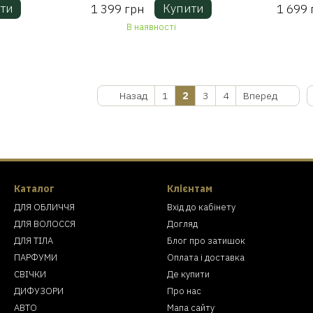
ти
Купити
1 399 грн
1 699 
В наявності
Назад
1
2
3
4
Вперед
Каталог
Клієнтам
ДЛЯ ОБЛИЧЧЯ
Вхід до кабінету
ДЛЯ ВОЛОССЯ
Догляд
ДЛЯ ТІЛА
Блог про затишок
ПАРФУМИ
Оплата і доставка
СВІЧКИ
Де купити
ДИФУЗОРИ
Про нас
АВТО
Мапа сайту