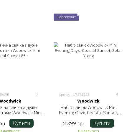
Нарозхват
3
4
8049E
Артикул: 1727429E
Woodwick
Woodwick
чна свічка з дуже
Набір свічок Woodwick Mini
отами Woodwick Mini
Evening Onyx, Coastal Sunset,
tal Sunset 85 г
Solar Ylang
Купити
Купити
рн
2 399 грн
В наявності
В наявності