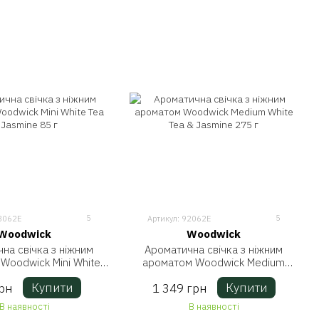
5
5
8062E
Артикул: 92062E
Woodwick
Woodwick
на свічка з ніжним
Ароматична свічка з ніжним
Woodwick Mini White
ароматом Woodwick Medium
& Jasmine 85 г
White Tea & Jasmine 275 г
Купити
Купити
рн
1 349 грн
В наявності
В наявності