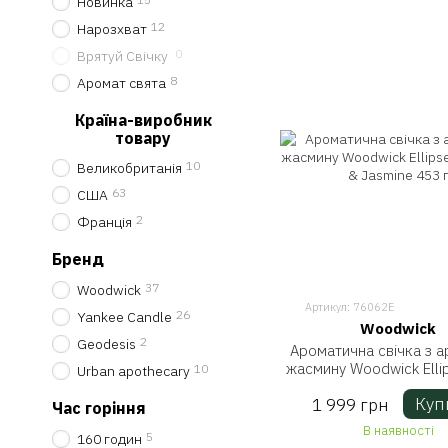
Новинка
12
Нарозхват
0
Врятуй Свічку
8
Аромат свята
Країна-виробник
товару
10
Великобританія
63
США
2
Франція
Бренд
37
Woodwick
Артикул: 76062E
26
Yankee Candle
Woodwick
2
Geodesis
Ароматична свічка з 
жасмину Woodwick Elli
10
Urban apothecary
Tea & Jasmine 45
Куп
1 999 грн
Час горіння
В наявності
5
160 годин