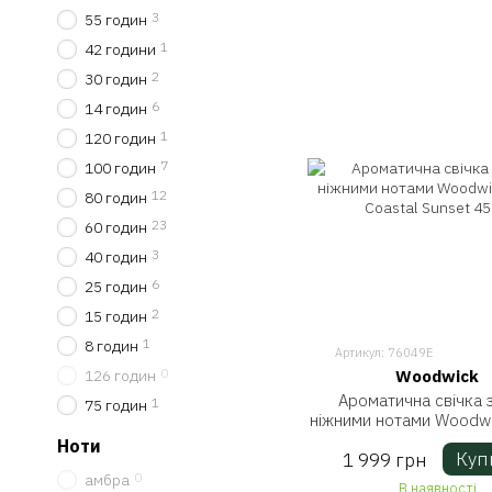
3
55 годин
1
42 години
2
30 годин
6
14 годин
1
120 годин
7
100 годин
12
80 годин
23
60 годин
3
40 годин
6
25 годин
2
15 годин
1
8 годин
Артикул: 76049E
0
Woodwick
126 годин
Ароматична свічка 
1
75 годин
ніжними нотами Woodwic
Coastal Sunset 4
Ноти
Куп
1 999 грн
0
амбра
В наявності