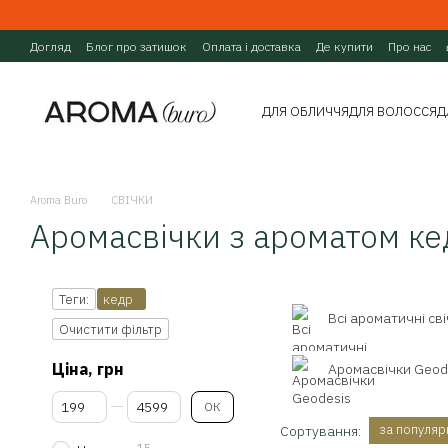
Перейти до основного контенту
Догляд
Блог про затишок
Оплата і доставка
Де купити
Про нас
ДЛЯ ОБЛИЧЧЯ
ДЛЯ ВОЛОССЯ
Д
Aroma Buro
СВІЧКИ
Аромасвічки з ароматом ке
Теги:
кедр
Всі ароматичні св
Очистити фільтр
Ціна, грн
Аромасвічки Geod
Від Ціна, грн
До Ціна, грн
ОК
за популяр
Сортування:
15