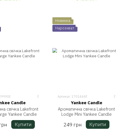
Новинка
Нарозхват
2
2
629990E
Артикул: 1701444E
nkee Candle
Yankee Candle
на свічка Lakefront
Ароматична свічка Lakefront
arge Yankee Candle
Lodge Mini Yankee Candle
Купити
Купити
грн
249 грн