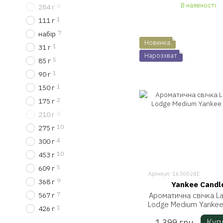
В наявності
0
284 г
1
111 г
7
набір
Новинка
1
31 г
Нарозхват
5
85 г
1
90 г
1
150 г
2
175 г
0
210 г
10
275 г
4
300 г
10
453 г
5
609 г
Артикул: 1630024E
9
368 г
Yankee Candl
7
Ароматична свічка La
567 г
Lodge Medium Yankee
1
426 г
Куп
1 399 грн