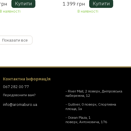
Купити
Купити
грн
1 399 грн
В наявності
В наявності
Показати все
Контактна інформація
067 282 00 77
- River Mall, 2 поверх, Дніпровська
Передзвонити вам?
набережна, 12
- Gulliver, 0 поверх, Спортивна
info@aromaburo.ua
площа, 1а
- Ocean Plaza, 1
поверх, Антоновича, 176