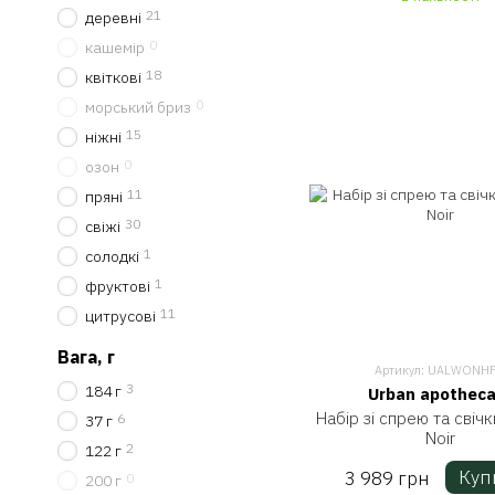
21
деревні
0
кашемір
18
квіткові
0
морський бриз
15
ніжні
0
озон
11
пряні
30
свіжі
1
солодкі
1
фруктові
11
цитрусові
Вага, г
Артикул: UALWONH
3
184 г
Urban apotheca
Набір зі спрею та свічк
6
37 г
Noir
2
122 г
Куп
3 989 грн
0
200 г