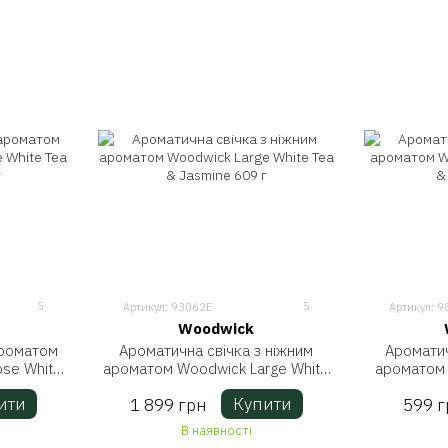
5
5
Артикул: 93062E
Артикул: 9
Woodwick
ароматом
Ароматична свічка з ніжним
Ароматич
pse White
ароматом Woodwick Large White
ароматом 
3 г
Tea & Jasmine 609 г
Tea 
ити
Купити
1 899 грн
599 г
В наявності