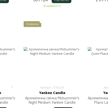
В наявності
Новинка
3
Артикул: 2236224
Ар
e
Yankee Candle
Ya
dsummer's
Ароматична свічка Midsummer's
Ароматична 
andle
Night Medium Yankee Candle
Place L