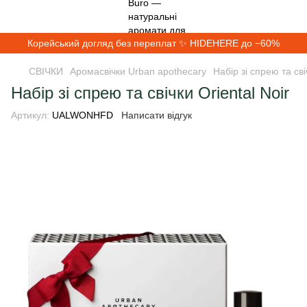
Корейський догляд без переплат ✨ HIDEHERE до −60%
СВІЧКИ
Аромасвічки Urban apothecary
Набір зі спрею та сві
Набір зі спрею та свічки Oriental Noir
Артикул:
UALWONHFD
Написати відгук