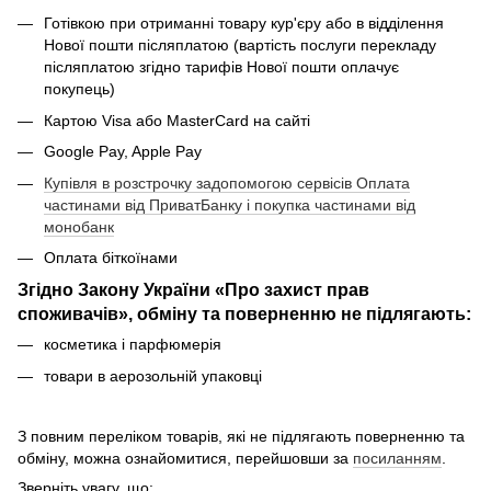
Готівкою при отриманні товару кур'єру або в відділення
Нової пошти післяплатою (вартість послуги перекладу
післяплатою згідно тарифів Нової пошти оплачує
покупець)
Картою Visa або MasterCard на сайті
Google Pay, Apple Pay
Купівля в розстрочку задопомогою сервісів Оплата
частинами від ПриватБанку і покупка частинами від
монобанк
Оплата біткоїнами
Згідно Закону України «Про захист прав
споживачів», обміну та поверненню не підлягають:
косметика і парфюмерія
товари в аерозольній упаковці
З повним переліком товарів, які не підлягають поверненню та
обміну, можна ознайомитися, перейшовши за
посиланням
.
Зверніть увагу, що: