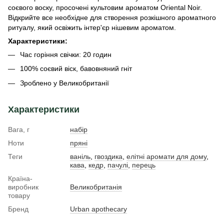
соєвого воску, просочені культовим ароматом Oriental Noir.
Відкрийте все необхідне для створення розкішного ароматного
ритуалу, який освіжить інтер'єр нішевим ароматом.
Характеристики:
Час горіння свічки: 20 годин
100% соєвий віск, бавовняний гніт
Зроблено у Великобританії
Характеристики
Вага, г
набір
Ноти
пряні
Теги
ваніль
,
гвоздика
,
елітні аромати для дому
,
кава
,
кедр
,
пачулі
,
перець
Країна-
виробник
Великобританія
товару
Бренд
Urban apothecary