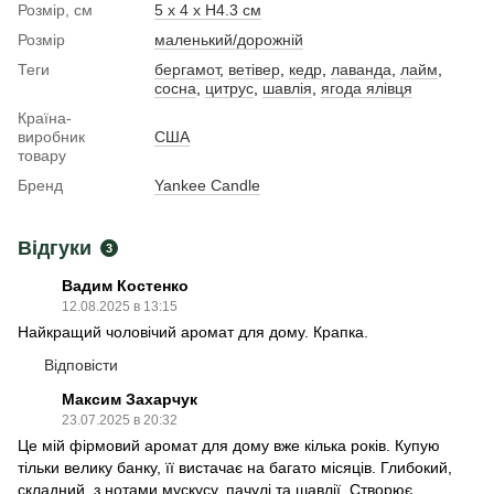
Розмір, см
5 x 4 x Н4.3 см
Розмір
маленький/дорожній
Теги
бергамот
,
ветівер
,
кедр
,
лаванда
,
лайм
,
сосна
,
цитрус
,
шавлія
,
ягода ялівця
Країна-
виробник
США
товару
Бренд
Yankee Candle
Відгуки
3
Вадим Костенко
12.08.2025 в 13:15
Найкращий чоловічий аромат для дому. Крапка.
Відповісти
Максим Захарчук
23.07.2025 в 20:32
Це мій фірмовий аромат для дому вже кілька років. Купую
тільки велику банку, її вистачає на багато місяців. Глибокий,
складний, з нотами мускусу, пачулі та шавлії. Створює