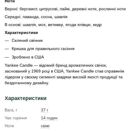
Ноти
Верхні: бергамот, цитрусові, лайм, деревні ноти, рослинні ноти
Середні: лаванда, сосна, шавлія
В основі: шавлія, мох, ветивер, ягоди ялівцю, кедр
Характеристики
Скляний свічник
Кришка для правильного гасіння
Зроблено в США
Yankee Candle — відомий бренд ароматичних свічок,
заснований у 1969 році в США, Yankee Candle став справжнім
лідером у своєму сегменті завдяки високій якості продукції та
бездоганному дизайну.
Характеристики
Вага, г
37 г
Час горіння
14 годин
Ноти
свіжі