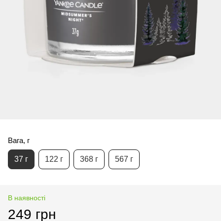
Вага, г
37 г
122 г
368 г
567 г
В наявності
249 грн