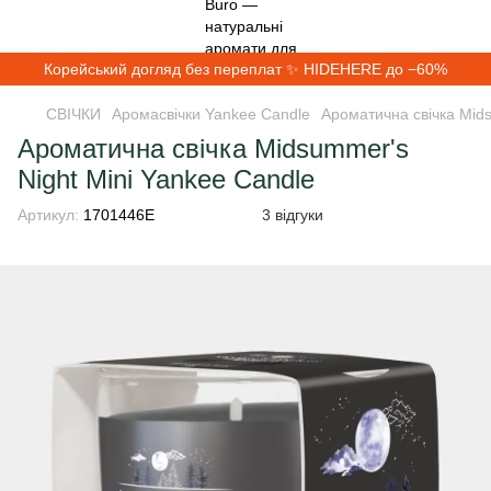
Корейський догляд без переплат ✨ HIDEHERE до −60%
СВІЧКИ
Аромасвічки Yankee Candle
Ароматична свічка Mids
Ароматична свічка Midsummer's
Night Mini Yankee Candle
Артикул:
1701446E
3 відгуки