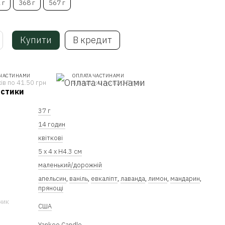
 г
368 г
567 г
Купити
В кредит
 ЧАСТИНАМИ
ОПЛАТА ЧАСТИНАМИ
ів по 41.50 грн
4 платежі по 62.25 грн
истики
37 г
14 годин
квіткові
5 x 4 x Н4.3 см
маленький/дорожній
апельсин
,
ваніль
,
евкаліпт
,
лаванда
,
лимон
,
мандарин
,
прянощі
ник
США
Yankee Candle