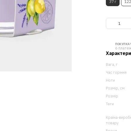
37 г
122
ПОКУПКА
6 платеж
Характер
Вага, г
Час горіння
Ноти
Розмір, см
Розмір
Теги
Країна-вироб
товару
Бренд