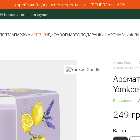
Корейський догляд без переплат ✨ HIDEHERE до −60%
🎁 Корпоративні подарунки
ЛЯ ТІЛА
ПАРФУМИ
СВІЧКИ
ДИФУЗОРИ
АВТО
ПОДАРУНКИ
✨АРОМАЗНИЖКИ
Aroma Buro
Ароматична свіч
Аромат
Yankee
В наявності
249 г
Вага, г