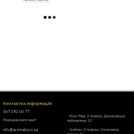
Контактна інформація
067 282 00 77
- River Mall, 2 поверх, Дніпровська
Передзвонити вам?
набережна, 12
- Gulliver, 0 поверх, Спортивна
info@aromaburo.ua
площа, 1а