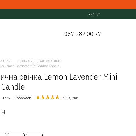
Укр
Рус
067 282 00 77
СВІЧКИ
Аромасвічки Yankee Candle
ка Lemon Lavender Mini Yankee Candle
ична свічка Lemon Lavender Mini
 Candle
Артикул: 1686388E
3 відгуки
рн