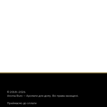
© 2018—2026
Aroma Buro —
Аромати для дому
. Всі права захищені.
Приймаємо до оплати