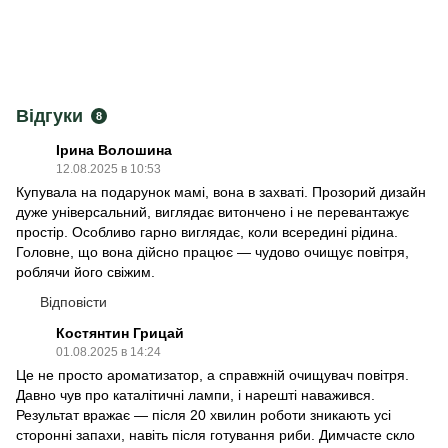
Відгуки
8
Ірина Волошина
12.08.2025 в 10:53
Купувала на подарунок мамі, вона в захваті. Прозорий дизайн
дуже універсальний, виглядає витончено і не перевантажує
простір. Особливо гарно виглядає, коли всередині рідина.
Головне, що вона дійсно працює — чудово очищує повітря,
роблячи його свіжим.
Відповісти
Костянтин Грицай
01.08.2025 в 14:24
Це не просто ароматизатор, а справжній очищувач повітря.
Давно чув про каталітичні лампи, і нарешті наважився.
Результат вражає — після 20 хвилин роботи зникають усі
сторонні запахи, навіть після готування риби. Димчасте скло