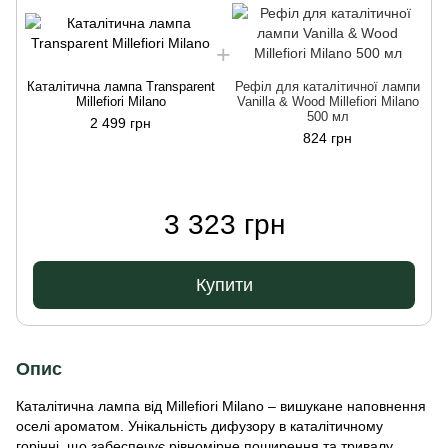
Каталітична лампа Transparent
Рефіл для каталітичної лампи
К
Millefiori Milano
Vanilla & Wood Millefiori Milano
500 мл
2 499 грн
824 грн
3 323 грн
Купити
Опис
Каталітична лампа від Millefiori Milano – вишукане наповнення
оселі ароматом. Унікальність дифузору в каталітичному
горінні, що забеспечує рівномірне поширення та тривалу