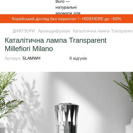
Корейський догляд без переплат ✨ HIDEHERE до −60%
ДИФУЗОРИ
Аромадифузори
Каталітична лампа Transparent 
Каталітична лампа Transparent
Millefiori Milano
Артикул:
5LAMWH
8 відгуків