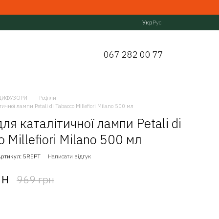
Укр
Рус
067 282 00 77
ДИФУЗОРИ
Рефіли
тичної лампи Petali di Tabacco Millefiori Milano 500 мл
ля каталітичної лампи Petali di
 Millefiori Milano 500 мл
Артикул: 5REPT
Написати відгук
рн
969 грн