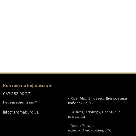
Контактна інформація
067 282 00 77
- River Mall, 2 поверх, Дніпровська
Передзвонити вам?
набережна, 12
- Gulliver, 0 поверх, Спортивна
info@aromaburo.ua
площа, 1а
- Ocean Plaza, 1
поверх, Антоновича, 176