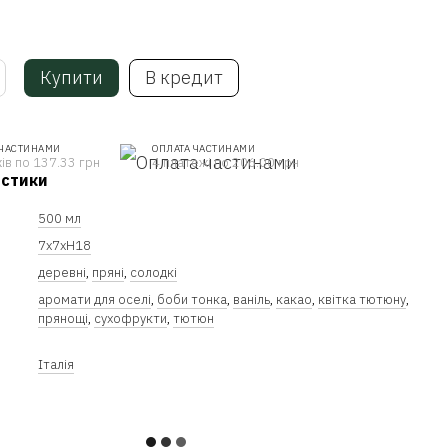
Купити
В кредит
 ЧАСТИНАМИ
ОПЛАТА ЧАСТИНАМИ
ів по 137.33 грн
4 платежі по 206.00 грн
истики
500 мл
7х7хH18
деревні
,
пряні
,
солодкі
аромати для оселі
,
боби тонка
,
ваніль
,
какао
,
квітка тютюну
,
прянощі
,
сухофрукти
,
тютюн
Італія