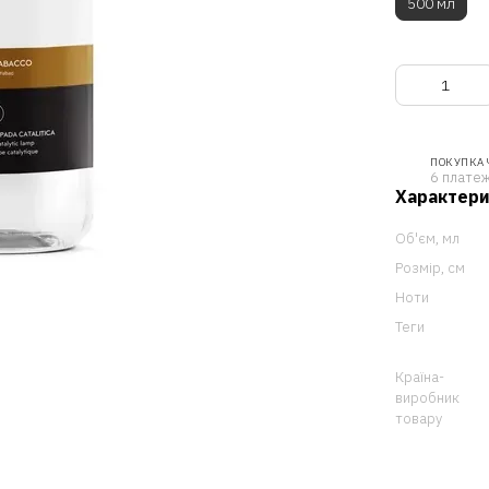
500 мл
ПОКУПКА
6 платеж
Характер
Об'єм, мл
Розмір, см
Ноти
Теги
Країна-
виробник
товару