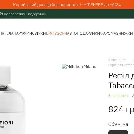
Корейський догляд без переплат ✨ HIDEHERE до −60%
🎁 Корпоративні подарунки
ЛЯ ТІЛА
ПАРФУМИ
СВІЧКИ
ДИФУЗОРИ
АВТО
ПОДАРУНКИ
✨АРОМАЗНИЖКИ
Aroma Buro
Рефіл для каталі
Рефіл д
Tabacco
В наявності
824 г
Об'єм, мл