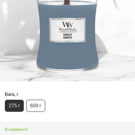
Вага, г
275 г
609 г
В наявності