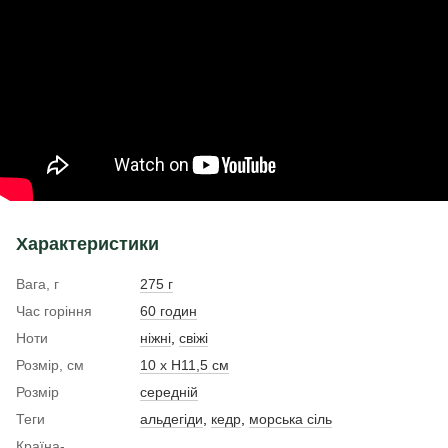
Характеристики
Вага, г
275 г
Час горіння
60 годин
Ноти
ніжні
,
свіжі
Розмір, см
10 х Н11,5 см
Розмір
середній
Теги
альдегіди
,
кедр
,
морська сіль
Країна-