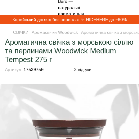
Корейський догляд без переплат ✨ HIDEHERE до −60%
СВІЧКИ
Аромасвічки Woodwick
Ароматична свічка з морсь
Ароматична свічка з морською сіллю
та перлинами Woodwick Medium
Tempest 275 г
Артикул:
1753975E
3 відгуки