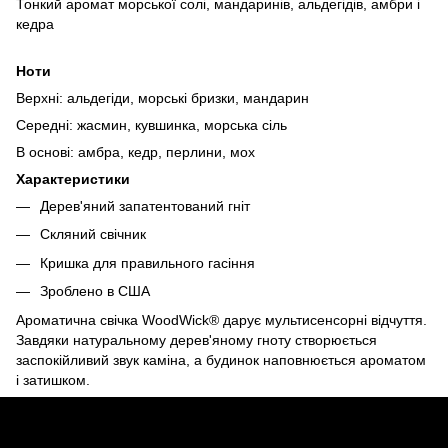
Тонкий аромат морської солі, мандаринів, альдегідів, амбри і
кедра
Ноти
Верхні: альдегіди, морські бризки, мандарин
Середні: жасмин, кувшинка, морська сіль
В основі: амбра, кедр, перлини, мох
Характеристики
Дерев'яний запатентований гніт
Скляний свічник
Кришка для правильного гасіння
Зроблено в США
Ароматична свічка WoodWick® дарує мультисенсорні відчуття.
Завдяки натуральному дерев'яному гноту створюється
заспокійливий звук каміна, а будинок наповнюється ароматом
і затишком.