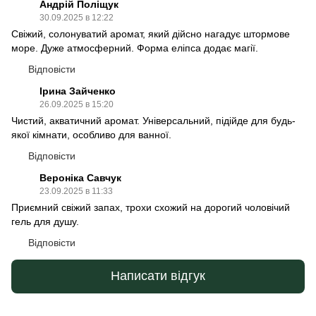
Андрій Поліщук
30.09.2025 в 12:22
Свіжий, солонуватий аромат, який дійсно нагадує штормове
море. Дуже атмосферний. Форма еліпса додає магії.
Відповісти
Ірина Зайченко
26.09.2025 в 15:20
Чистий, акватичний аромат. Універсальний, підійде для будь-
якої кімнати, особливо для ванної.
Відповісти
Вероніка Савчук
23.09.2025 в 11:33
Приємний свіжий запах, трохи схожий на дорогий чоловічий
гель для душу.
Відповісти
Написати відгук