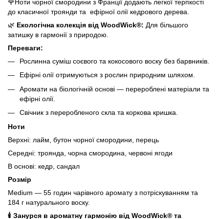
🌹Ноти чорної смородини з Франції додають легкої терпкості
до класичної троянди та ефірної олії кедрового дерева.
🌿
Екологічна колекція від WoodWick®:
Для більшого
затишку в гармонії з природою.
Переваги:
Рослинна суміш соєвого та кокосового воску без барвників.
Ефірні олії отримуються з рослин природним шляхом.
Аромати на біологічній основі — перероблені матеріали та
ефірні олії.
Свічник з переробленого скла та коркова кришка.
Ноти
Верхні: лайм, бутон чорної смородини, перець
Середні: троянда, чорна смородина, червоні ягоди
В основі: кедр, сандал
Розмір
Medium — 55 годин чарівного аромату з потріскуванням та
184 г натурального воску.
🕯️ Занурся в ароматну гармонію від WoodWick® та