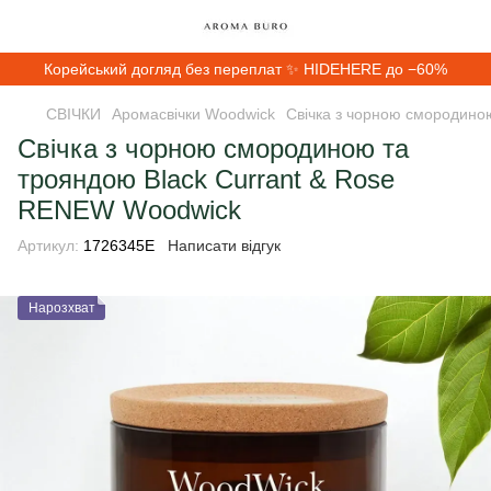
Корейський догляд без переплат ✨ HIDEHERE до −60%
СВІЧКИ
Аромасвічки Woodwick
Свічка з чорною смородино
Свічка з чорною смородиною та
трояндою Black Currant & Rose
RENEW Woodwick
Артикул:
1726345E
Написати відгук
Нарозхват