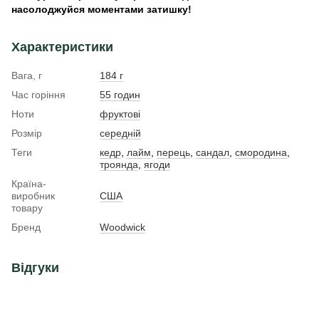
насолоджуйся моментами затишку!
Характеристики
Вага, г
184 г
Час горіння
55 годин
Ноти
фруктові
Розмір
середній
Теги
кедр
,
лайм
,
перець
,
сандал
,
смородина
,
троянда
,
ягоди
Країна-
виробник
США
товару
Бренд
Woodwick
Відгуки