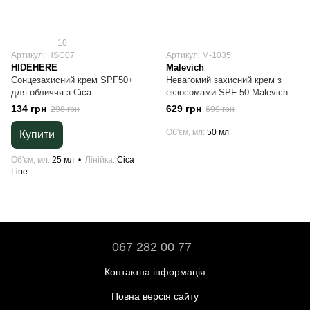
10
Артикул: HSC07
Артикул: М-1035
HIDEHERE
Malevich
Сонцезахисний крем SPF50+
Невагомий захисний крем з
для обличчя з Сica
екзосомами SPF 50 Malevich,
комплексом HIDEHERE,
50 мл
134 грн
629 грн
298 грн
699 грн
корейська косметика, тревел
формат
Об'єм, мл
50 мл
Купити
Об'єм, мл
25 мл
Лінійка
Cica
Line
067 282 00 77
Контактна інформація
Повна версія сайту