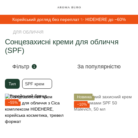
Корейський догляд без переплат ✨ HIDEHERE до −60%
ДЛЯ ОБЛИЧЧЯ
Сонцезахисні креми для обличчя
(SPF)
Фільтр
За популярністю
1
Тип
SPF крем
Новинка
−55%
−10%