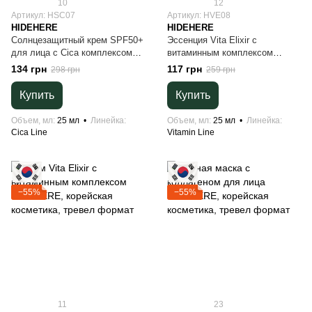
10
12
Артикул: HSC07
Артикул: HVE08
HIDEHERE
HIDEHERE
Солнцезащитный крем SPF50+
Эссенция Vita Elixir с
для лица с Cica комплексом
витаминным комплексом
HIDEHERE, корейская
HIDEHERE, корейская
134 грн
117 грн
298 грн
259 грн
косметика, тревел формат
косметика, тревел формат
Купить
Купить
Объем, мл
25 мл
Линейка
Объем, мл
25 мл
Линейка
Cica Line
Vitamin Line
−55%
−55%
11
23