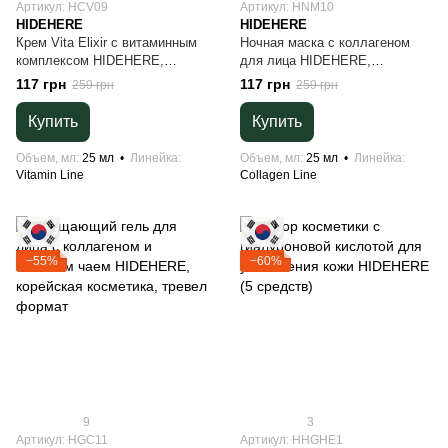
Артикул: HCV09
Артикул: HNM10
HIDEHERE
HIDEHERE
Крем Vita Elixir с витаминным
Ночная маска с коллагеном
комплексом HIDEHERE,
для лица HIDEHERE,
корейская косметика, тревел
корейская косметика, тревел
117 грн
117 грн
259 грн
259 грн
формат
формат
Купить
Купить
Объем, мл
25 мл
Линейка
Объем, мл
25 мл
Линейка
Vitamin Line
Collagen Line
−55%
−60%
9
3
Артикул: HGC11
Артикул: HHGHE1