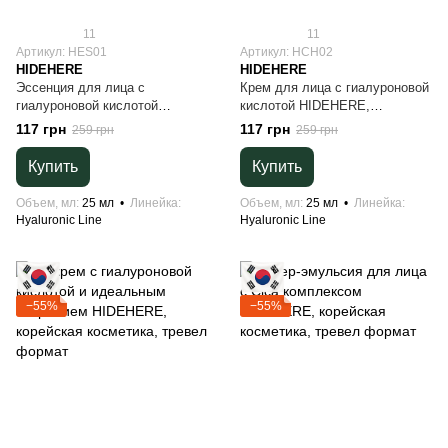
11
11
Артикул: HES01
Артикул: HCH02
HIDEHERE
HIDEHERE
Эссенция для лица с
Крем для лица с гиалуроновой
гиалуроновой кислотой
кислотой HIDEHERE,
HIDEHERE, корейская
корейская косметика, тревел
117 грн
117 грн
259 грн
259 грн
косметика, тревел формат
формат
Купить
Купить
Объем, мл
25 мл
Линейка
Объем, мл
25 мл
Линейка
Hyaluronic Line
Hyaluronic Line
−55%
−55%