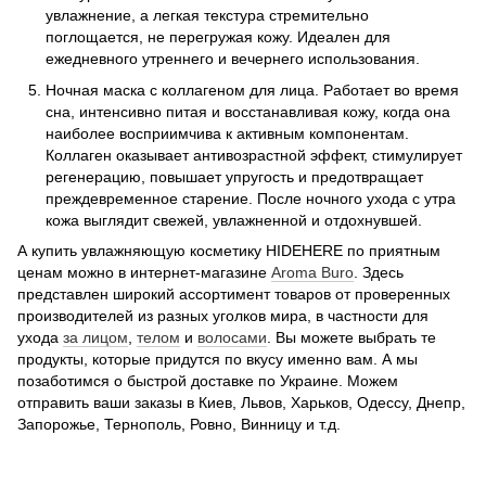
увлажнение, а легкая текстура стремительно
поглощается, не перегружая кожу. Идеален для
ежедневного утреннего и вечернего использования.
Ночная маска с коллагеном для лица. Работает во время
сна, интенсивно питая и восстанавливая кожу, когда она
наиболее восприимчива к активным компонентам.
Коллаген оказывает антивозрастной эффект, стимулирует
регенерацию, повышает упругость и предотвращает
преждевременное старение. После ночного ухода с утра
кожа выглядит свежей, увлажненной и отдохнувшей.
А купить увлажняющую косметику HIDEHERE по приятным
ценам можно в интернет-магазине
Aroma Buro
. Здесь
представлен широкий ассортимент товаров от проверенных
производителей из разных уголков мира, в частности для
ухода
за лицом
,
телом
и
волосами
. Вы можете выбрать те
продукты, которые придутся по вкусу именно вам. А мы
позаботимся о быстрой доставке по Украине. Можем
отправить ваши заказы в Киев, Львов, Харьков, Одессу, Днепр,
Запорожье, Тернополь, Ровно, Винницу и т.д.