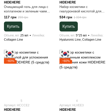
HIDEHERE
HIDEHERE
Очищающий гель для лица с
Набор косметики с
коллагеном и зеленым чаем
гиалуроновой кислотой для
HIDEHERE, корейская
увлажнения кожи HIDEHERE (5
117 грн
534 грн
259 грн
1 334 грн
косметика, тревел формат
средств)
Купить
Купить
Объем, мл
25 мл
Линейка
Объем, мл
5*25 мл
Линейка
Collagen Line
Hyaluronic Line, Collagen Line
−60%
−60%
5
4
Артикул: HCCCE2
Артикул: HLVEE3
HIDEHERE
HIDEHERE