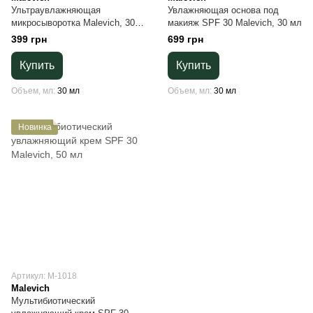
Ультраувлажняющая
Увлажняющая основа под
микросыворотка Malevich, 30
макияж SPF 30 Malevich, 30 мл
мл
399 грн
699 грн
Купить
Купить
Объем, мл
30 мл
Объем, мл
30 мл
Новинка
Артикул: М-1018
Malevich
Мультибиотический