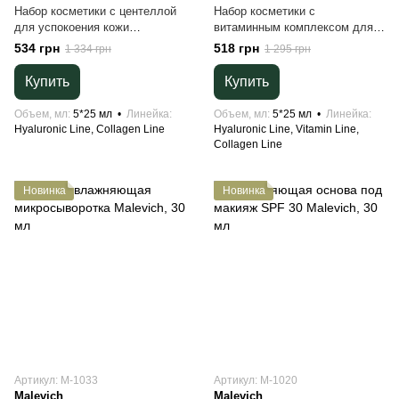
Набор косметики с центеллой
Набор косметики с
для успокоения кожи
витаминным комплексом для
HIDEHERE (5 средств)
сияния кожи HIDEHERE (5
534 грн
518 грн
1 334 грн
1 295 грн
средств)
Купить
Купить
Объем, мл
5*25 мл
Линейка
Объем, мл
5*25 мл
Линейка
Hyaluronic Line, Collagen Line
Hyaluronic Line, Vitamin Line,
Collagen Line
Новинка
Новинка
Артикул: М-1033
Артикул: М-1020
Malevich
Malevich