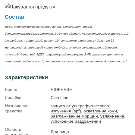
Состав
Вода, этилгексилметоксикоричинат, октокрилен, спирт,
бутилметоксидибензоилметан, дибутил адипат, полиметилсилсесквиоксан, 1,2-
гександиол, ниацинамид, цетет-10, сополимер акрилатов / бегенет-25
метакрилата, гидроксид калия, отдушка, этилгексилглицерин, аденозин,
лаурет-9, динатрий ЭДТА, лауретсульфат натрия, BHT, экстракт центеллы
азиатской, мадекассосид, экстракт листьев центеллы азиатской, азиатикозид.
Характеристики
Бренд
HIDEHERE
Линейка
Cica Line
Назначение
защита от ультрафиолетового
средства
излучения (spf)
,
осветление кожи
,
разглаживание морщин
,
увлажнение
,
успокоение раздражений
Область
Для лица
применения