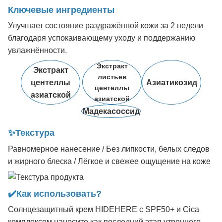
Ключевые ингредиенты
Улучшает состояние раздражённой кожи за 2 недели
благодаря успокаивающему уходу и поддержанию
увлажнённости.
Экстракт
Экстракт
листьев
центеллы
Азиатикозид
центеллы
азиатской
азиатской
Мадекасоссид
✨Текстура
Равномерное нанесение / Без липкости, белых следов
и жирного блеска / Лёгкое и свежее ощущение на коже
✔️Как использовать?
Солнцезащитный крем HIDEHERE с SPF50+ и Cica
комплексом наносите как последний этап утреннего