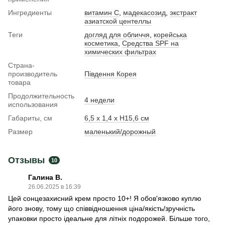
Ингредиенты
витамин С
,
мадекасозид
,
экстракт
азиатской центеллы
Теги
догляд для обличчя
,
корейська
косметика
,
Средства SPF на
химических фильтрах
Страна-
производитель
Південня Корея
товара
Продолжительность
4 недели
использования
Габариты, см
6,5 x 1,4 x H15,6 см
Размер
маленький/дорожный
Отзывы
10
Галина В.
26.06.2025 в 16:39
Цей сонцезахисний крем просто 10+! Я обов'язково куплю
його знову, тому що співвідношення ціна/якість/зручність
упаковки просто ідеальне для літніх подорожей. Більше того,