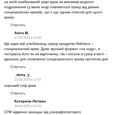
на моїй комбінованій шкірі крем не викликав жодного
подразнення (у мене іноді з'являються прищі від деяких
сонцезахисних кремів), що є ще одним плюсом для цього
крему.
Ответить
Аніта М.
17.06.2025 в 13:40
Ще один мій улюбленець серед продуктів Hidehere –
сонцезахисний крем. Дуже зручний формат «на ходу», я
тестувала його як на відпочинку, так і носила в сумці в місті –
ідеально для оновлення сонцезахисного крему протягом дня.
Ответить
_derry_y_
13.06.2025 в 17:07
хороший спф крем
Ответить
Катерина Литвин
04.06.2025 в 13:52
СПФ відмінно захищає від ультрафіолетового