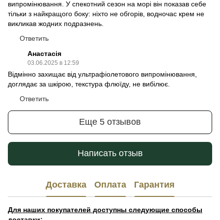
випромінювання. У спекотний сезон на морі він показав себе
тільки з найкращого боку: ніхто не обгорів, водночас крем не
викликав жодних подразнень.
Ответить
Анастасія
03.06.2025 в 12:59
Відмінно захищає від ультрафіолетового випромінювання,
доглядає за шкірою, текстура флюїду, не вибілює.
Ответить
Еще 5 отзывов
Написать отзыв
Доставка
Оплата
Гарантия
Для наших покупателей доступны следующие способы
доставки: