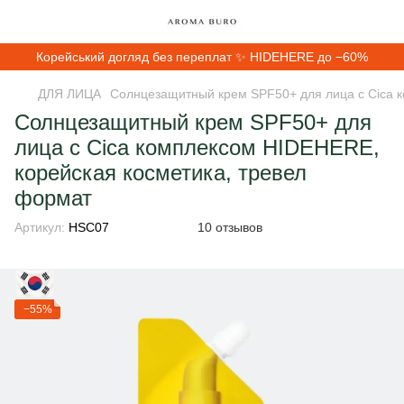
Корейський догляд без переплат ✨ HIDEHERE до −60%
ДЛЯ ЛИЦА
Солнцезащитный крем SPF50+ для лица с Cica 
Солнцезащитный крем SPF50+ для
лица с Cica комплексом HIDEHERE,
корейская косметика, тревел
формат
Артикул:
HSC07
10 отзывов
−55%