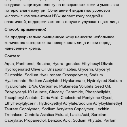
создавая защитную пленку на поверхности кожи и уменьшая
потерю влаги изнутри. Сочетание 4 видов гиалуроновой
кислоты с компонентами НУФ делает кожу гладкой и
эластичной, поддерживает ее в тонусе и улучшает цвет лица.
Способ применения:
На предварительно очищенную кожу нанесите небольшое
количество сыворотки на поверхность лица и шеи перед
нанесением крема.
Состав:
Aqua, Panthenol, Betaine, Hydro- genated Ethylhexyl Olivate,
Hydrogenated Olive Oil Unsaponifiables, Glycerin, Glyceryl
Glucoside, Sodium Hyaluronate Crosspolymer, Sodium
Hyaluronate, Sodium Acetylated Hyaluronate, Hydrolyzed Sodium
Hyaluronate, DNA, Carbomer, Plukenetia Volubilis Seed Oil,
Polyglyceryl-10 Laurate, Glucosyl Ceramide, Phospholipids,
Tocopheryl Acetate, Citric Acid, Cholesterol Pentylene Glycol,
Ethylhexylglycerin, Hydroxyethyl Acrylate/Sodium Acryloyldimethyl
Taurate Copolymer, Sodium Acrylates Copolymer, Lecithin,
Trehalose, Centella Asiatica Extract, Lactic Acid, Sorbitan
Caprylate, Propanediol, Benzoic Acid, Sodium Phytate, Parfum.