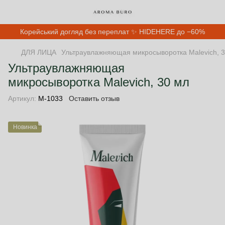
Корейський догляд без переплат ✨ HIDEHERE до −60%
ДЛЯ ЛИЦА
Ультраувлажняющая микросыворотка Malevich, 
Ультраувлажняющая
микросыворотка Malevich, 30 мл
Артикул:
М-1033
Оставить отзыв
Новинка