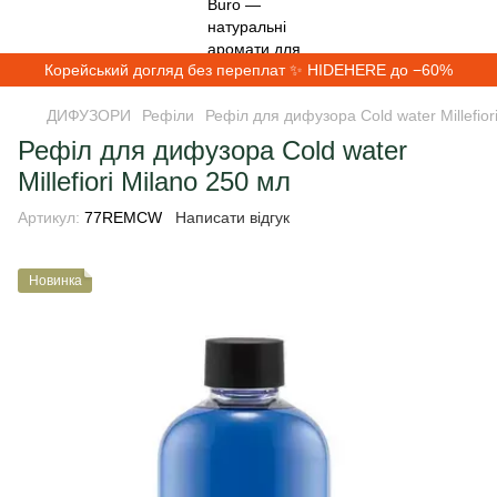
Корейський догляд без переплат ✨ HIDEHERE до −60%
ДИФУЗОРИ
Рефіли
Рефіл для дифузора Cold water Millefior
Рефіл для дифузора Cold water
Millefiori Milano 250 мл
Артикул:
77REMCW
Написати відгук
Новинка