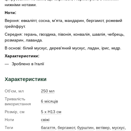
нижніми нотами.
Ноти:
Верхня: евкаліпт, сосна, м'ята, мандарин, бергамот, рожевий
грейпфрут.
Середня: герань, гвоздика, півонія, конвалія, шавлія, чебрець,
розмарин, лаванда.
В основі: білий мускус, дерев'яний мускус, ладан, ірис, кедр.
Характеристики:
Зроблено в Італії
Характеристики
Об'єм, мл
250 мл
Тривалість
6 місяців
використання
Розмір, см
5 х Н13 см
Ноти
свіжі
Теги
багаття
,
бергамот
,
бурштин
,
ветівер
,
мускус
,