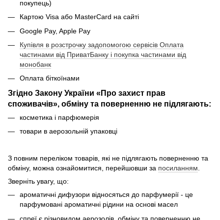
покупець)
Картою Visa або MasterCard на сайті
Google Pay, Apple Pay
Купівля в розстрочку задопомогою сервісів Оплата
частинами від ПриватБанку і покупка частинами від
монобанк
Оплата біткоїнами
Згідно Закону України «Про захист прав
споживачів», обміну та поверненню не підлягають:
косметика і парфюмерія
товари в аерозольній упаковці
З повним переліком товарів, які не підлягають поверненню та
обміну, можна ознайомитися, перейшовши за
посиланням
.
Зверніть увагу, що:
ароматичні дифузори відносяться до парфумерії - це
парфумовані ароматичні рідини на основі масел
спреї є різновидом аерозолів, обміну та поверненню не