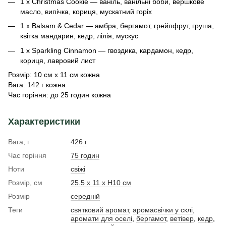
1 x Christmas Cookie — ваніль, ванільні боби, вершкове
масло, випічка, кориця, мускатний горіх
1 x Balsam & Cedar — амбра, бергамот, грейпфрут, груша,
квітка мандарин, кедр, лілія, мускус
1 x Sparkling Cinnamon — гвоздика, кардамон, кедр,
кориця, лавровий лист
Розмір: 10 см х 11 см кожна
Вага: 142 г кожна
Час горіння: до 25 годин кожна
Характеристики
Вага, г
426 г
Час горіння
75 годин
Ноти
свіжі
Розмір, см
25.5 х 11 х Н10 см
Розмір
середній
Теги
святковий аромат
,
аромасвічки у склі
,
аромати для оселі
,
бергамот
,
ветівер
,
кедр
,