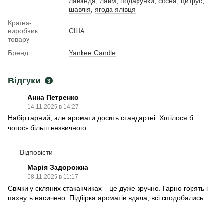
лаванда
,
лайм
,
подарунки
,
сосна
,
цитрус
,
шавлія
,
ягода ялівця
Країна-
виробник
США
товару
Бренд
Yankee Candle
Відгуки
3
Анна Петренко
14.11.2025 в 14:27
Набір гарний, але аромати досить стандартні. Хотілося б
чогось більш незвичного.
Відповісти
Марія Задорожна
08.11.2025 в 11:17
Свічки у скляних стаканчиках – це дуже зручно. Гарно горять і
пахнуть насичено. Підбірка ароматів вдала, всі сподобались.