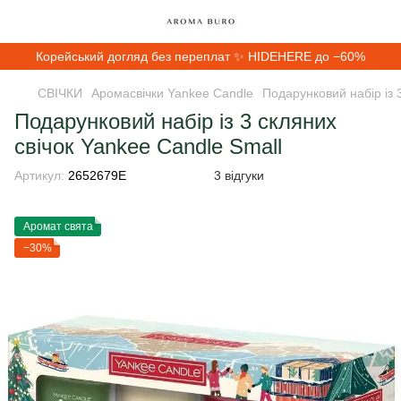
Корейський догляд без переплат ✨ HIDEHERE до −60%
СВІЧКИ
Аромасвічки Yankee Candle
Подарунковий набір із 
Подарунковий набір із 3 скляних
свічок Yankee Candle Small
Артикул:
2652679E
3 відгуки
Аромат свята
−30%