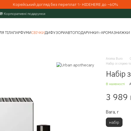
Корейський догляд без переплат ✨ HIDEHERE до −60%
🎁 Корпоративні подарунки
ЛЯ ТІЛА
ПАРФУМИ
СВІЧКИ
ДИФУЗОРИ
АВТО
ПОДАРУНКИ
✨АРОМАЗНИЖКИ
Aroma Buro
Набір зі спрею 
Набір 
В наявності
3 989
Вага, г
набір