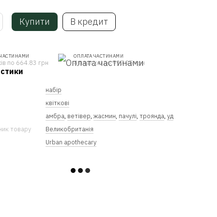
Купити
В кредит
 ЧАСТИНАМИ
ОПЛАТА ЧАСТИНАМИ
ів по 664.83 грн
4 платежі по 997.25 грн
истики
набір
квіткові
амбра
,
ветівер
,
жасмин
,
пачулі
,
троянда
,
уд
ник товару
Великобританія
Urban apothecary