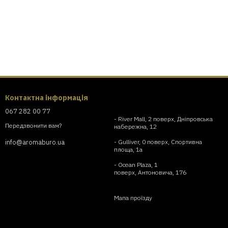
Контактна інформація
067 282 00 77
- River Mall, 2 поверх, Дніпровська
Передзвонити вам?
набережна, 12
- Gulliver, 0 поверх, Спортивна
info@aromaburo.ua
площа, 1а
- Ocean Plaza, 1
поверх, Антоновича, 176
Мапа проїзду