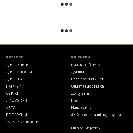
Каталог
Клієнтам
ДЛЯ ОБЛИЧЧЯ
Вхід до кабінету
ДЛЯ ВОЛОССЯ
Догляд
ДЛЯ ТІЛА
Блог про затишок
ПАРФУМИ
Оплата і доставка
СВІЧКИ
Де купити
ДИФУЗОРИ
Про нас
АВТО
Мапа сайту
ПОДАРУНКИ
🎁 Корпоративні подарунки
✨АРОМАЗНИЖКИ
Ми в соцмережах