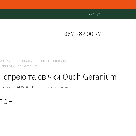
Укр
Рус
067 282 00 77
СВІЧКИ
Аромасвічки Urban apothecary
та свічки Oudh Geranium
зі спрею та свічки Oudh Geranium
Артикул: UALWOGHFD
Написати відгук
 грн