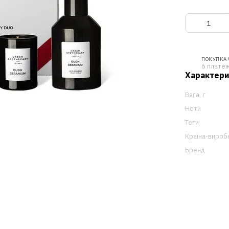
ПОКУПКА
6 платеж
Характер
Вага, г
Ноти
Теги
Країна-вироб
Бренд