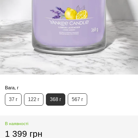
Вага, г
37 г
122 г
368 г
567 г
В наявності
1 399 грн