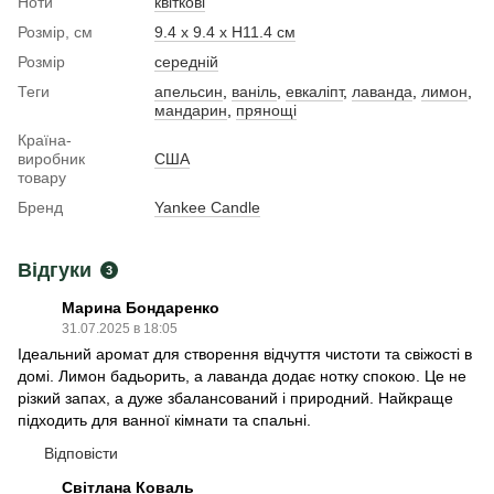
Ноти
квіткові
Розмір, см
9.4 x 9.4 x Н11.4 см
Розмір
середній
Теги
апельсин
,
ваніль
,
евкаліпт
,
лаванда
,
лимон
,
мандарин
,
прянощі
Країна-
виробник
США
товару
Бренд
Yankee Candle
Відгуки
3
Марина Бондаренко
31.07.2025 в 18:05
Ідеальний аромат для створення відчуття чистоти та свіжості в
домі. Лимон бадьорить, а лаванда додає нотку спокою. Це не
різкий запах, а дуже збалансований і природний. Найкраще
підходить для ванної кімнати та спальні.
Відповісти
Світлана Коваль