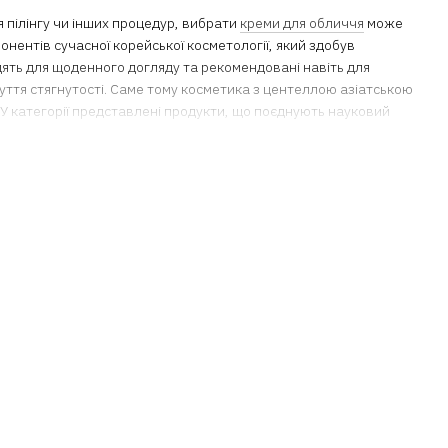
я пілінгу чи інших процедур, вибрати
креми для обличчя
може
онентів сучасної корейської косметології, який здобув
дять для щоденного догляду та рекомендовані навіть для
ття стягнутості. Саме тому косметика з центеллою азіатською
 У категорії представлені продукти, що поєднують науковий
ту, які комплексно впливають на стан шкіри. Вона стимулює
и косметику з центеллою азіатською для обличчя, варто
ніння;
ь, буде корисним у боротьбі із пост-акне та у відновленні