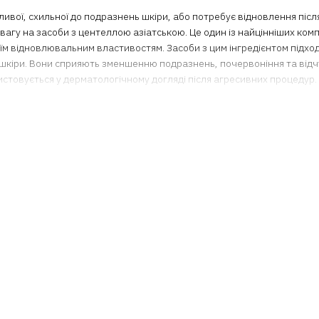
ивої, схильної до подразнень шкіри, або потребує відновлення післ
увагу на засоби з центеллою азіатською. Це один із найцінніших комп
їм відновлювальним властивостям. Засоби з цим інгредієнтом підхо
 шкіри. Вони сприяють зменшенню подразнень, почервоніння та відчу
стовується у дерматологічному догляді після агресивних процедур.
и азіатської та її вплив на шкіру обличчя
ть активні сполуки — мадекасосид, азіатикозид та азіатикову кисло
 захисний бар’єр та покращує мікроциркуляцію. Перед тим як купит
ми перевагами цього компонента:
ект — заспокоює подразнену та чутливу шкіру, зменшуючи почерво
ної шкіри, прискорює регенерацію клітин і загоєння мікропошкоджен
льну втрату вологи, сприяє відновленню бар’єра;
 та пружність шкіри;
 постакне та нерівним тоном.