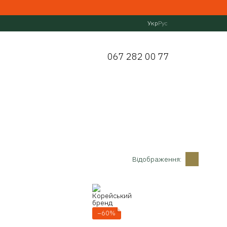
Укр
Рус
067 282 00 77
Відображення:
−60%