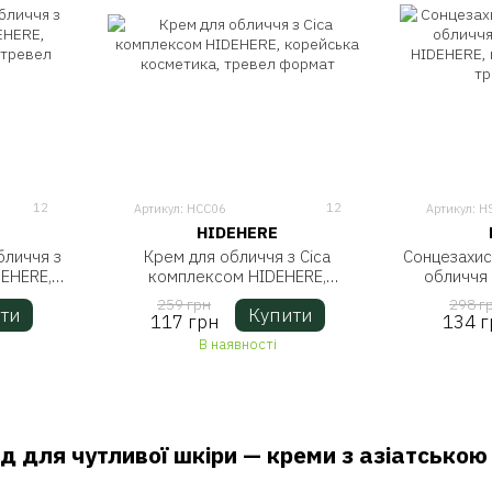
12
12
Артикул: HCC06
Артикул: H
HIDEHERE
бличчя з
Крем для обличчя з Сica
Сонцезахис
DEHERE,
комплексом HIDEHERE,
обличчя 
, тревел
корейська косметика, тревел
HIDEHERE, 
259 грн
298 г
ти
Купити
формат
тр
117 грн
134 г
В наявності
д для чутливої шкіри — креми з азіатською