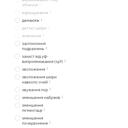
Завдяки таким властивос
0
обличчя
обличчя підходить для всі
0
відлущування
висипань.
1
демакіяж
Засоби з центе
0
детокс шкіри
ефективного до
0
живлення
Бренд HIDEHERE — це кор
заспокоєння
високою концентрацією а
4
подразнень
інгредієнтів. Його проду
захист від уф-
зазнає впливу стресу та 
2
випромінювання (spf)
центеллою від HIDEHERE
3
зволоження
Крем для обличчя з C
зволоження шкіри
заспокоєння подразне
1
навколо очей
на основі оливкової о
2
звуження пор
сприяє глибшому про
1
зменшення набряків
підтримує оптимальни
зменшення
захисний бар’єр. Кре
1
пігментації
догляду, особливо в п
зменшення
Тонер-емульсія для о
2
почервоніння
властивості тонера та