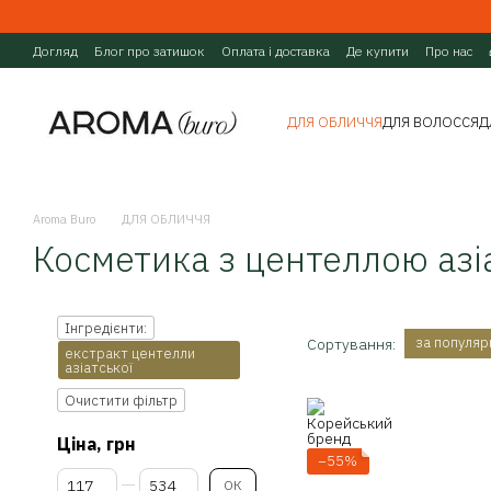
Перейти до основного контенту
Догляд
Блог про затишок
Оплата і доставка
Де купити
Про нас
ДЛЯ ОБЛИЧЧЯ
ДЛЯ ВОЛОССЯ
Д
Aroma Buro
ДЛЯ ОБЛИЧЧЯ
Косметика з центеллою азі
Інгредієнти:
за популяр
Сортування:
екстракт центелли
азіатської
Очистити фільтр
Ціна, грн
−55%
Від Ціна, грн
До Ціна, грн
ОК