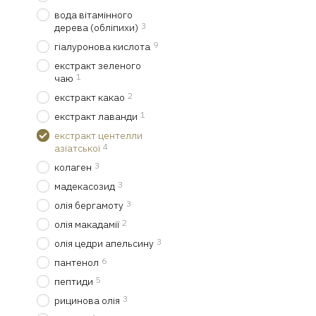
актуальні новинки
ко
вода вітамінного
3
дерева (обліпихи)
доступну вартість тов
9
гіалуронова кислота
швидку доставку та з
екстракт зеленого
Купити косметику для обл
1
чаю
шкіри. Ми готові відправи
2
екстракт какао
1
екстракт лаванди
екстракт центелли
4
азіатської
3
колаген
3
мадекасозид
3
олія бергамоту
2
олія макадамії
3
олія цедри апельсину
6
пантенол
5
пептиди
3
рицинова олія