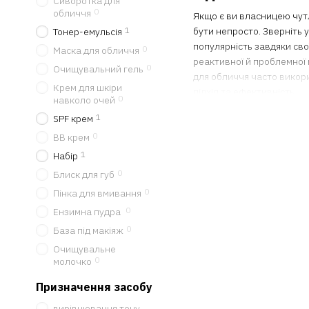
Cиворотка для
0
обличчя
Якщо є ви власницею чутл
бути непросто. Зверніть 
1
Тонер-емульсія
популярність завдяки сво
0
Маска для обличчя
реактивної й проблемної
0
Очищувальний гель
для обличчя часто викори
Крем для шкіри
підхід та ефективність.
0
навколо очей
Користь центелл
1
SPF крем
0
BB крем
Центелла азіатська місти
синтез колагену, зміцнює
1
Набір
ознайомитися з ключови
0
Блиск для губ
має заспокійливий еф
0
Пінка для вмивання
0
підходить для проблем
Ензимна пудра
після пілінгу;
0
База під макіяж
знижує трансепідерма
Очищувальне
0
молочко
підвищує еластичність
Призначення засобу
допомагає боротися з
вирівнювання тону