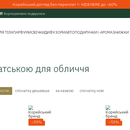
Корейський догляд без переплат ✨ HIDEHERE до −60%
🎁 Корпоративні подарунки
ЛЯ ТІЛА
ПАРФУМИ
СВІЧКИ
ДИФУЗОРИ
АВТО
ПОДАРУНКИ
✨АРОМАЗНИЖКИ
атською для обличчя
ністю
спочатку дешевше
за назвою
спочатку нові
−55%
−55%