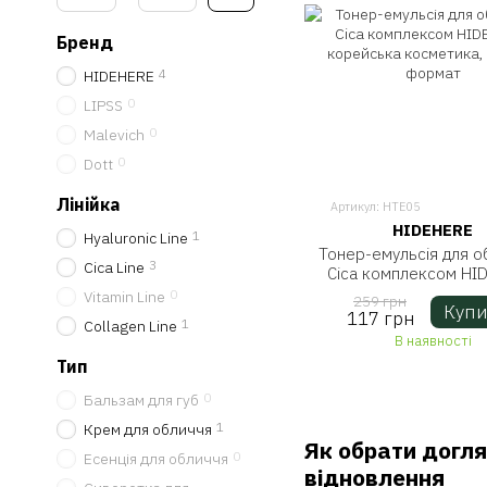
Бренд
4
HIDEHERE
0
LIPSS
0
Malevich
0
Dott
Лінійка
Артикул: HTE05
HIDEHERE
1
Hyaluronic Line
Тонер-емульсія для о
3
Cica Line
Сica комплексом HI
корейська косметика
0
Vitamin Line
259 грн
Купи
формат
117 грн
1
Collagen Line
В наявності
Тип
0
Бальзам для губ
1
Крем для обличчя
Як обрати догля
0
Есенція для обличчя
відновлення