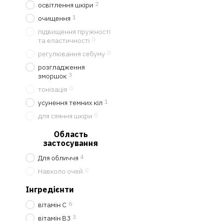
2
освітлення шкіри
Завдяки AMP-технолог
1
очищення
шари епідермісу та з
тому є безпечним виб
підвищення пружності
0
та еластичності
Сонцезахисний крем S
0
регулювання себуму
допомагає отримати в
ультрафіолетового ви
розгладження
3
зморшок
ефективно блокують U
UVA. Екстракт центел
0
тонізація
втрату вологи та підт
1
усунення темних кіл
здоровий вигляд шкір
0
для сяяння шкіри
бути незамінний як ан
Область
Засоби з центеллою азіат
застосування
Чому варто купи
4
Для обличчя
Aroma Buro
— це спеціалі
0
Навколо очей
відповідають міжнародни
Інгредієнти
гарантію оригінально
6
вітамін С
професійний підбір про
3
вітамін B3