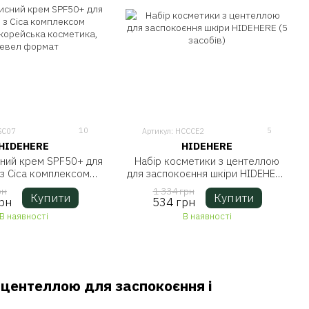
10
5
SC07
Артикул: HCCCE2
HIDEHERE
HIDEHERE
ний крем SPF50+ для
Набір косметики з центеллою
з Сica комплексом
для заспокоєння шкіри HIDEHERE
корейська косметика,
(5 засобів)
рн
1 334 грн
Купити
Купити
евел формат
рн
534 грн
В наявності
В наявності
 центеллою для заспокоєння і