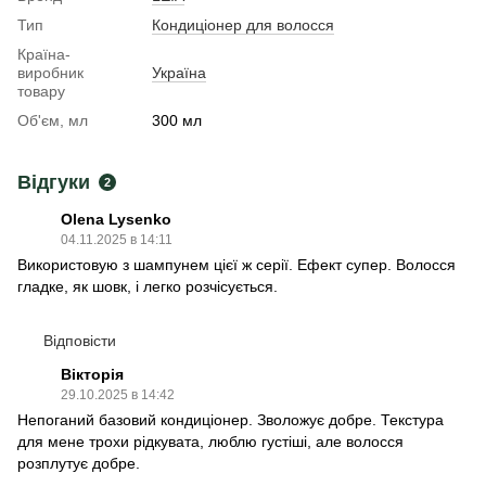
Тип
Кондиціонер для волосся
Країна-
виробник
Україна
товару
Об'єм, мл
300 мл
Відгуки
2
Olena Lysenko
04.11.2025 в 14:11
Використовую з шампунем цієї ж серії. Ефект супер. Волосся
гладке, як шовк, і легко розчісується.
Відповісти
Вікторія
29.10.2025 в 14:42
Непоганий базовий кондиціонер. Зволожує добре. Текстура
для мене трохи рідкувата, люблю густіші, але волосся
розплутує добре.