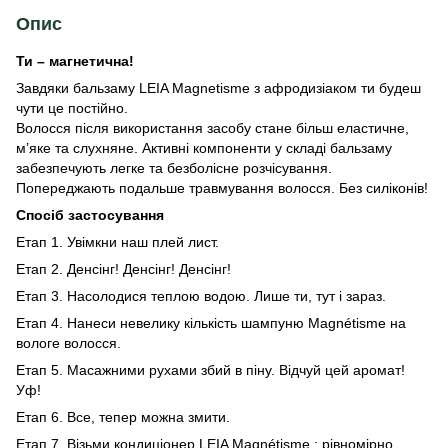
Опис
Ти – магнетична!
Завдяки бальзаму LEIA Magnetisme з афродизіаком ти будеш
чути це постійно.
Волосся після використання засобу стане більш еластичне,
м’яке та слухняне. Активні компоненти у складі бальзаму
забезпечують легке та безболісне розчісування.
Попереджають подальше травмування волосся. Без силіконів!
Спосіб застосування
Етап 1. Увімкни наш плей лист.
Етап 2. Денсінг! Денсінг! Денсінг!
Етап 3. Насолодися теплою водою. Лише ти, тут і зараз.
Етап 4. Нанеси невелику кількість шампуню Magnétisme на
вологе волосся.
Етап 5. Масажними рухами збий в піну. Відчуй цей аромат!
Уф!
Етап 6. Все, тепер можна змити.
Етап 7. Візьми кондиціонер LEIA Magnétisme : рівномірно