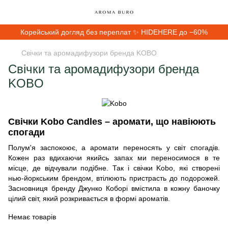
Корейський догляд без переплат ✨ HIDEHERE до −60%
Свічки та аромадифузори бренда KOBO
Свічки та аромадифузори бренда
KOBO
Свічки Kobo Candles – аромати, що навіюють
спогади
Полум'я заспокоює, а аромати переносять у світ спогадів.
Кожен раз вдихаючи якийсь запах ми переносимося в те
місце, де відчували подібне. Так і свічки Kobo, які створені
нью-йоркським брендом, втілюють пристрасть до подорожей.
Засновниця бренду Джунко Коборі вмістила в кожну баночку
цілий світ, який розкривається в формі ароматів.
Немає товарів