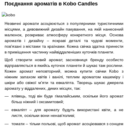
Поєднання ароматів в Kobo Candles
Незвичні аромати асоціюються з популярними туристичними
місцями, а дивовижний дизайн пакування, на якій нанесений
малюнок, розкриває атмосферу конкретного місця. Основа
ароматів і дизайну – яскраві деталі та чудові моменти,
пов'язані з містами та країнами. Кожна свічка здатна принести
в приміщення частинку найвіддаленіших куточків планети.
Щоб створити новий аромат, засновниця бренду особисто
відправляється в якийсь куточок планети й шукає там рослини.
Кожен аромат неповторний, можна купити свічки Kobo з
ніжним запахом квітів і ванілі, теплим ароматом кашеміру і
шкіри або свіжої м'яти та евкаліпта. Творець шукає джерела
аромату у віддалених, диких місцях, так:
ялівець, тоді він буде гімалайським, оскільки його аромат
більш ніжний і оксамитовий;
евкаліпт – для аромату будуть використані квіти, а не
листя, оскільки вони ненав'язливі;
томати – тільки польові, щоб аромат асоціювався з сонцем