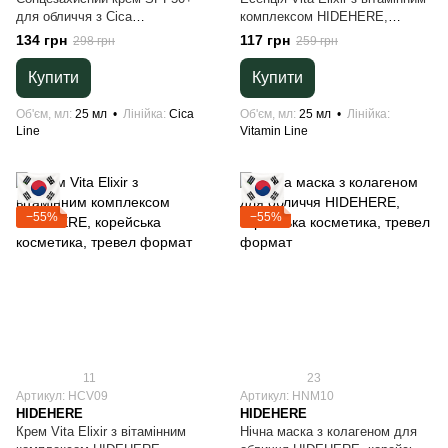
для обличчя з Сica
комплексом HIDEHERE,
комплексом HIDEHERE,
корейська косметика, тревел
134 грн
117 грн
298 грн
259 грн
корейська косметика, тревел
формат
формат
Купити
Купити
Об'єм, мл
25 мл
Лінійка
Cica
Об'єм, мл
25 мл
Лінійка
Line
Vitamin Line
−55%
−55%
11
23
Артикул: HCV09
Артикул: HNM10
HIDEHERE
HIDEHERE
Крем Vita Elixir з вітамінним
Нічна маска з колагеном для