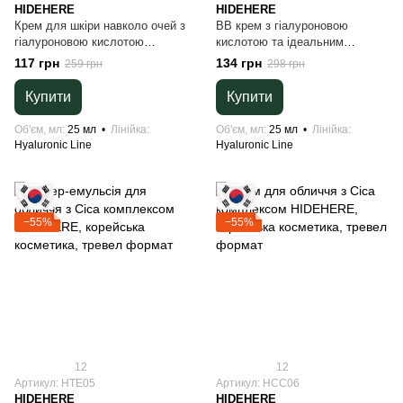
HIDEHERE
HIDEHERE
Крем для шкіри навколо очей з
BB крем з гіалуроновою
гіалуроновою кислотою
кислотою та ідеальним
HIDEHERE, корейська
покриттям HIDEHERE,
117 грн
134 грн
259 грн
298 грн
косметика, тревел формат
корейська косметика, тревел
формат
Купити
Купити
Об'єм, мл
25 мл
Лінійка
Об'єм, мл
25 мл
Лінійка
Hyaluronic Line
Hyaluronic Line
−55%
−55%
12
12
Артикул: HTE05
Артикул: HCC06
HIDEHERE
HIDEHERE