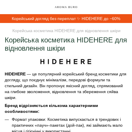
Корейський догляд без переплат ✨ HIDEHERE до −60%
Корейська косметика HIDEHERE для відновлення шкіри
Корейська косметика HIDEHERE для
відновлення шкіри
HIDEHERE
— це популярний корейський бренд косметики для
догляду, що поєднує мінімалізм, передові формули та
стильний дизайн. Він пропонує якісний догляд, спрямований
на глибоке зволоження, відновлення та збереження сяйва
шкіри.
Бренд відрізняється кількома характерними
особливостями:
Формат упаковки: Косметика випускається в трендових і
практичних «пауч»-пакетах (дой-пак), які займають мало
місця і гігієнічні у використанні.