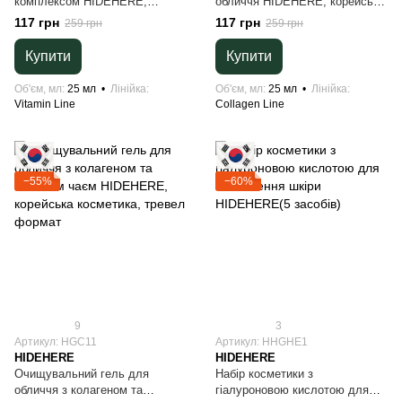
комплексом HIDEHERE,
обличчя HIDEHERE, корейська
корейська косметика, тревел
косметика, тревел формат
117 грн
117 грн
259 грн
259 грн
формат
Купити
Купити
Об'єм, мл
25 мл
Лінійка
Об'єм, мл
25 мл
Лінійка
Vitamin Line
Collagen Line
−55%
−60%
9
3
Артикул: HGC11
Артикул: HHGHE1
HIDEHERE
HIDEHERE
Очищувальний гель для
Набір косметики з
обличчя з колагеном та
гіалуроновою кислотою для