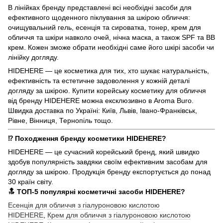
В лінійках бренду представлені всі необхідні засоби для
ефективного щоденного піклування за шкірою обличчя:
очищувальний гель, есенція та сироватка, тонер, крем для
обличчя та шкіри навколо очей, нічна маска, а також SPF та BB
крем. Кожен зможе обрати необхідні саме його шкірі засоби чи
лінійку догляду.
HIDEHERE — це косметика для тих, хто шукає натуральність,
ефективність та естетичне задоволення у кожній деталі
догляду за шкірою. Купити корейську косметику для обличчя
від бренду HIDEHERE можна ексклюзивно в Aroma Buro.
Швидка доставка по Україні: Київ, Львів, Івано-Франківськ,
Рівне, Вінниця, Тернопіль тощо.
⁉️ Походження бренду косметики HIDEHERE?
HIDEHERE — це сучасний корейський бренд, який швидко
здобув популярність завдяки своїм ефективним засобам для
догляду за шкірою. Продукція бренду експортується до понад
30 країн світу.
🔝 ТОП-5 популярні косметичні засоби HIDEHERE?
Есенція для обличчя з гіалуроновою кислотою
HIDEHERE
,
Крем для обличчя з гіалуроновою кислотою