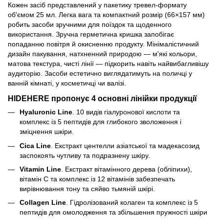
Кожен засіб представлений у пакетику тревел-формату
об'ємом 25 мл. Легка вага та компактний розмір (66×157 мм)
робить засоби зручними для поїздок та щоденного
використання. Зручна герметична кришка запобігає
попаданню повітря й окисненню продукту. Мінімалістичний
дизайн пакування, натхненний природою — м'які кольори,
матова текстура, чисті лінії — підкорить навіть найвибагливішу
аудиторію. Засоби естетично виглядатимуть на поличці у
ванній кімнаті, у косметичці чи валізі.
HIDEHERE пропонує 4 основні лінійки продукції
Hyaluronic Line
. 10 видів гіалуронової кислоти та
комплекс із 5 пептидів для глибокого зволоження і
зміцнення шкіри.
Cica Line
. Екстракт центелли азіатської та мадекасозид
заспокоять чутливу та подразнену шкіру.
Vitamin Line
. Екстракт вітамінного дерева (обліпихи),
вітамін C та комплекс із 12 вітамінів забезпечать
вирівнювання тону та сяйво тьмяній шкірі.
Collagen Line
. Гідролізований колаген та комплекс із 5
пептидів для омолодження та збільшення пружності шкіри