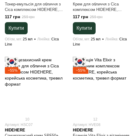
Тонер-емульсія для обличчя з
Крем для обличчя з Сica
Сica комплексом HIDEHERE,
комплексом HIDEHERE,
корейська косметика, тревел
корейська косметика, тревел
117 грн
117 грн
259 грн
259 грн
формат
формат
Купити
Купити
Об'єм, мл
25 мл
Лінійка
Cica
Об'єм, мл
25 мл
Лінійка
Cica
Line
Line
−55%
−55%
10
12
Артикул: HSC07
Артикул: HVE08
HIDEHERE
HIDEHERE
Сонцезахисний крем SPF50+
Есенція Vita Elixir з вітамінним