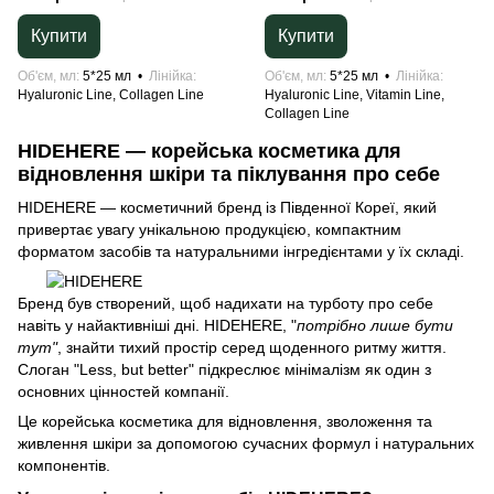
Купити
Купити
Об'єм, мл
5*25 мл
Лінійка
Об'єм, мл
5*25 мл
Лінійка
Hyaluronic Line, Collagen Line
Hyaluronic Line, Vitamin Line,
Collagen Line
HIDEHERE — корейська косметика для
відновлення шкіри та піклування про себе
HIDEHERE — косметичний бренд із Південної Кореї, який
привертає увагу унікальною продукцією, компактним
форматом засобів та натуральними інгредієнтами у їх складі.
Бренд був створений, щоб надихати на турботу про себе
навіть у найактивніші дні. HIDEHERE, "
потрібно лише бути
тут"
, знайти тихий простір серед щоденного ритму життя.
Cлоган "Less, but better" підкреслює мінімалізм як один з
основних цінностей компанії.
Це корейська косметика для відновлення, зволоження та
живлення шкіри за допомогою сучасних формул і натуральних
компонентів.