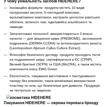
У чому унікальність засобів HIDEHERE?
Інноваційні формули: продукти містять 10 видів
гіалуронової кислоти, 5-пептидний комплекс,
мультивітамінні комплекси, екстракти центелли азіатської,
обліпихи, зеленого чаю, едельвейса альпійського та
лаванди.
Запатентовані технології: використовуються 3 власні
патенти — для зміцнення шкіри (PREBIOME), заспокоєння
подразнень (DERMA-CLERA) та антиоксидантного захисту
(Leontopodium Alpinum Callus Culture Extract).
Філософія безпечного догляду: продукти проходять тести
на подразнення шкіри, сертифікуються в ЄС (CPNP),
Великій Британії (SCPN) та США (MoCRA), а також містять
компоненти класу EWG Green.
Екологічність: пакування виготовлене з текстурованого
паперу без алюмінію, також мінімізовані використання
пластику та скла, що безпечніше для довкілля. Продукція
не тестується на тваринах.
Пакування HIDEHERE — окрема перевага бренду