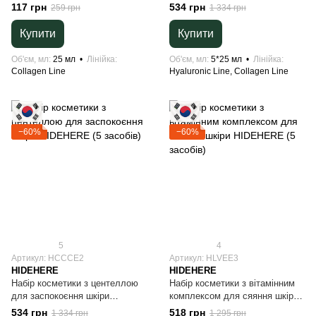
зеленим чаєм HIDEHERE,
зволоження шкіри HIDEHERE(5
117 грн
534 грн
259 грн
1 334 грн
корейська косметика, тревел
засобів)
формат
Купити
Купити
Об'єм, мл
25 мл
Лінійка
Об'єм, мл
5*25 мл
Лінійка
Collagen Line
Hyaluronic Line, Collagen Line
−60%
−60%
5
4
Артикул: HCCCE2
Артикул: HLVEE3
HIDEHERE
HIDEHERE
Набір косметики з центеллою
Набір косметики з вітамінним
для заспокоєння шкіри
комплексом для сяяння шкіри
HIDEHERE (5 засобів)
HIDEHERE (5 засобів)
534 грн
518 грн
1 334 грн
1 295 грн