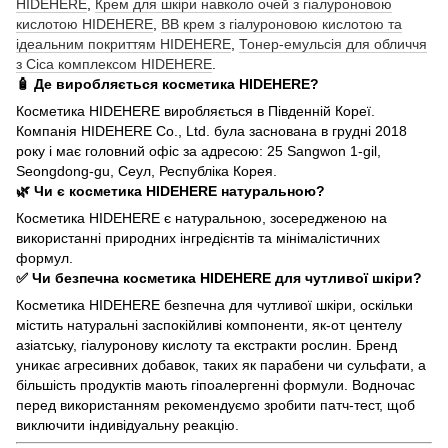
HIDEHERE
,
Крем для шкіри навколо очей з гіалуроновою
кислотою HIDEHERE
,
BB крем з гіалуроновою кислотою та
ідеальним покриттям HIDEHERE
,
Тонер-емульсія для обличчя
з Сica комплексом HIDEHERE
.
🧴 Де виробляється косметика HIDEHERE?
Косметика HIDEHERE виробляється в Південній Кореї.
Компанія HIDEHERE Co., Ltd. була заснована в грудні 2018
року і має головний офіс за адресою: 25 Sangwon 1-gil,
Seongdong-gu, Сеул, Республіка Корея.
🌿 Чи є косметика HIDEHERE натуральною?
Косметика HIDEHERE є натуральною, зосередженою на
використанні природних інгредієнтів та мінімалістичних
формул.
✅ Чи безпечна косметика HIDEHERE для чутливої шкіри?
Косметика HIDEHERE безпечна для чутливої шкіри, оскільки
містить натуральні заспокійливі компоненти, як-от центелу
азіатську, гіалуронову кислоту та екстракти рослин. Бренд
уникає агресивних добавок, таких як парабени чи сульфати, а
більшість продуктів мають гіпоалергенні формули. Водночас
перед використанням рекомендуємо зробити патч-тест, щоб
виключити індивідуальну реакцію.