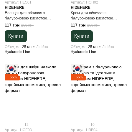
Артикул: HES01
Артикул: HCH02
HIDEHERE
HIDEHERE
Есенція для обличчя з
Крем для обличчя з
гіалуроновою кислотою
гіалуроновою кислотою
HIDEHERE, корейська
HIDEHERE, корейська
117 грн
117 грн
259 грн
259 грн
косметика, тревел формат
косметика, тревел формат
Купити
Купити
Об'єм, мл
25 мл
Лінійка
Об'єм, мл
25 мл
Лінійка
Hyaluronic Line
Hyaluronic Line
−55%
−55%
12
10
Артикул: HCE03
Артикул: HBB04