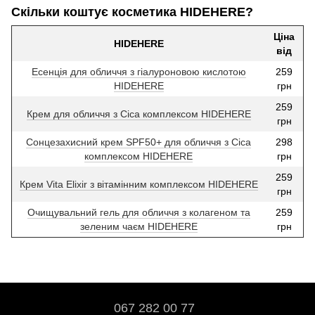
Скільки коштує косметика HIDEHERE?
Ціна
HIDEHERE
від
Есенція для обличчя з гіалуроновою кислотою
259
HIDEHERE
грн
259
Крем для обличчя з Сica комплексом HIDEHERE
грн
Сонцезахисний крем SPF50+ для обличчя з Сica
298
комплексом HIDEHERE
грн
259
Крем Vita Elixir з вітамінним комплексом HIDEHERE
грн
Очищувальний гель для обличчя з колагеном та
259
зеленим чаєм HIDEHERE
грн
067 282 00 77