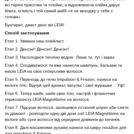
всі гарячі прасочки та плойки, а відновлююча олійка дарує
блиск, м’якість і той самий вайб «я не виходжу у тебе з
голови».
Бунтарко, джаст денс віз LEIA!
Спосіб застосування
Етап 1. Увімкни наш плейлист.
Етап 2. Денсінг! Денсінг! Денсінг!
Етап 3. Насолодися теплою водою. Лише ти, тут і зараз.
Етап 4. Сподіваємося ти вже нанесла шампунь, бальзам та
маску LEIA на своє спокусливе волосся.
Етап 5. Переходь до гелю Impulsion & Frisson, нанеси на
вологе тіло. Відчуй цей аромат, імпульс і свої мурашки… Уф!
Етап 6. Тепер шейк, шейк своє тіло, настрій і флакончик
термозахисту LEIA Magnétisme на волосся.
Етап 7. Підсуши волосся, залишився останній штрих аби сяяти
як діамант - розподіли одну-дві дози олії LEIA Magnétisme на
вологе або сухе волосся від середини довжини до кінчиків.
Етап 8. Далі масажними рухами нанеси на шкіру лосьйон для
тіла Impulsion & Frisson.