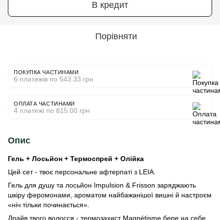
В кредит
Порівняти
ПОКУПКА ЧАСТИНАМИ
6 платежів по 543.33 грн
ОПЛАТА ЧАСТИНАМИ
4 платежі по 815.00 грн
Опис
Гель + Лосьйон + Термоспрей + Олійка
Цей сет - твоє персональне афтерпаті з LEIA.
Гель для душу та лосьйон Impulsion & Frisson заряджають
шкіру феромонами, ароматом найбажанішої вишні й настроєм
«ніч тільки починається».
Драйв твого волосся - термозахист Magnétisme бере на себе