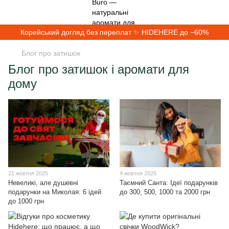
Корейський догляд без переплат ✨ HIDEHERE до −60%
Блог про затишок
Блог про затишок і аромати для
дому
21 жовтня 2025
4 жовтня 2025
Невеликі, але душевні
Таємний Санта: Ідеї подарунків
подарунки на Миколая: 6 ідей
до 300, 500, 1000 та 2000 грн
до 1000 грн