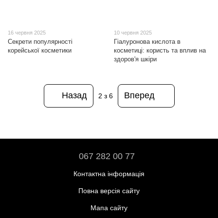
16 червня 2025
10 червня 2025
Секрети популярності
Гіалуронова кислота в
корейської косметики
косметиці: користь та вплив на
здоров'я шкіри
Назад
Вперед
2
з 6
067 282 00 77
Контактна інформація
Повна версія сайту
Мапа сайту