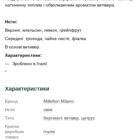
натхненну теплим і обволікаючим ароматом ветівера.
Ноти:
Верхня: апельсин, лимон, грейпфрут.
Середня: троянда, чайне листя, фіалка.
В основі:ветивер.
Характеристики:
Зроблено в Італії
"
Характеристики
Бренд
Millefiori Milano
Ноти
свіжі
Теги
бергамот
,
ветівер
,
цитрус
Країна-
виробник
Італія
товару