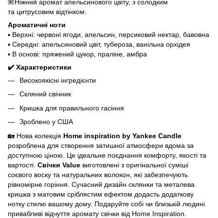
🌺Ніжний аромат апельсинового цвіту, з солодким
та цитрусовим відтінком.
Ароматичні ноти
▪️ Верхні: червоні ягоди, апельсин, персиковий нектар, бавовна
▪️ Середні: апельсиновий цвіт, тубероза, ванільна орхідея
▪️ В основі: пряжений цукор, праліне, амбра
✔️ Характеристики
Високоякісні інгредієнти
Скляний свічник
Кришка для правильного гасіння
Зроблено у США
🏡 Нова колекція
Home inspiration by Yankee Candle
розроблена для створення затишної атмосфери вдома за
доступною ціною. Це ідеальне поєднання комфорту, якості та
вартості.
Свічки Value
виготовлені з оригінальної суміші
соєвого воску та натуральних волокон, які забезпечують
рівномірне горіння. Сучасний дизайн склянки та металева
кришка з матовим сріблястим ефектом додасть додаткову
нотку стилю вашому дому. Подаруйте собі чи близькій людині
привабливі відчуття аромату свічки від Home Inspiration.