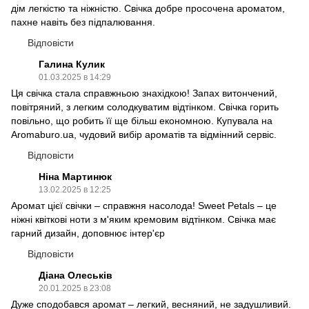
дім легкістю та ніжністю. Свічка добре просочена ароматом,
пахне навіть без підпалювання.
Відповісти
Галина Кулик
01.03.2025 в 14:29
Ця свічка стала справжньою знахідкою! Запах витончений,
повітряний, з легким солодкуватим відтінком. Свічка горить
повільно, що робить її ще більш економною. Купувала на
Aromaburo.ua, чудовий вибір ароматів та відмінний сервіс.
Відповісти
Ніна Мартинюк
13.02.2025 в 12:25
Аромат цієї свічки – справжня насолода! Sweet Petals – це
ніжні квіткові ноти з м'яким кремовим відтінком. Свічка має
гарний дизайн, доповнює інтер'єр
Відповісти
Діана Олеськів
20.01.2025 в 23:08
Дуже сподобався аромат – легкий, весняний, не задушливий.