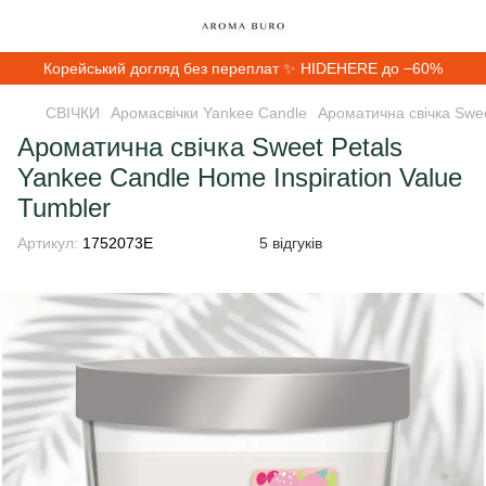
Корейський догляд без переплат ✨ HIDEHERE до −60%
СВІЧКИ
Аромасвічки Yankee Candle
Ароматична свічка Swee
Ароматична свічка Sweet Petals
Yankee Candle Home Inspiration Value
Tumbler
Артикул:
1752073E
5 відгуків