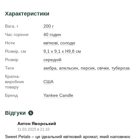
Характеристики
Вага, г
200 г
Час горіння
40 годин
Ноти
квіткові
,
солодкі
Розмір, см
9,1 x 9,1 x H9,8 см
Розмір
середній
Теги
амбра
,
апельсин
,
персик
,
свічки
,
тубероза
Країна-
виробник
США
товару
Бренд
Yankee Candle
Відгуки
5
Антон Яворський
11.03.2025 в 21:10
Sweet Petals – це ідеальний квітковий аромат, який наповнює