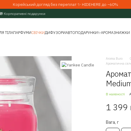
Корейський догляд без переплат ✨ HIDEHERE до −60%
🎁 Корпоративні подарунки
ЛЯ ТІЛА
ПАРФУМИ
СВІЧКИ
ДИФУЗОРИ
АВТО
ПОДАРУНКИ
✨АРОМАЗНИЖКИ
Aroma Buro
Ароматична свіч
Аромат
Medium
В наявності
1 399
Вага, г