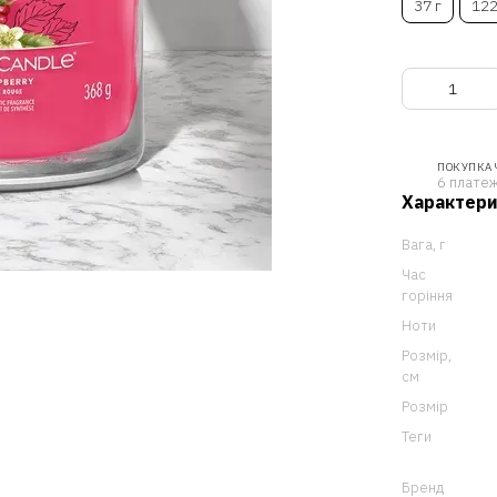
37 г
122
ПОКУПКА
6 платеж
Характер
Вага, г
Час
горіння
Ноти
Розмір,
см
Розмір
Теги
Бренд