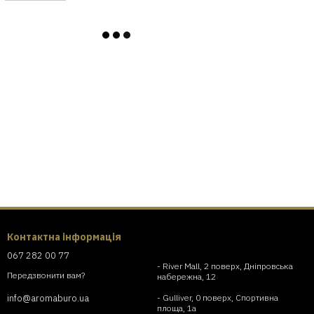
Контактна інформація
067 282 00 77
- River Mall, 2 поверх, Дніпровська
Передзвонити вам?
набережна, 12
- Gulliver, 0 поверх, Спортивна
info@aromaburo.ua
площа, 1а