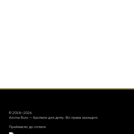
© 2018—2026
Aroma Buro —
Аромати для дому
. Всі права захищені.
Приймаємо до оплати