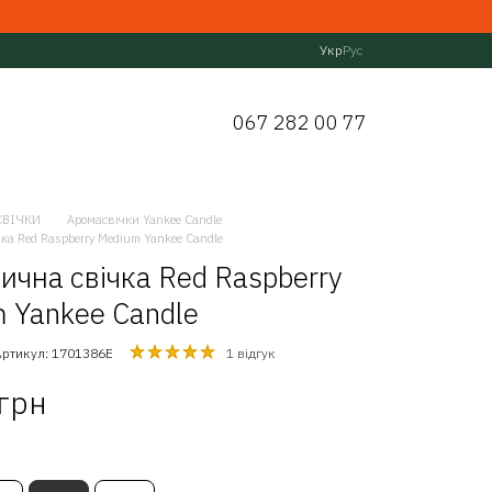
Укр
Рус
067 282 00 77
СВІЧКИ
Аромасвічки Yankee Candle
ка Red Raspberry Medium Yankee Candle
ична свічка Red Raspberry
 Yankee Candle
Артикул: 1701386E
1 відгук
 грн