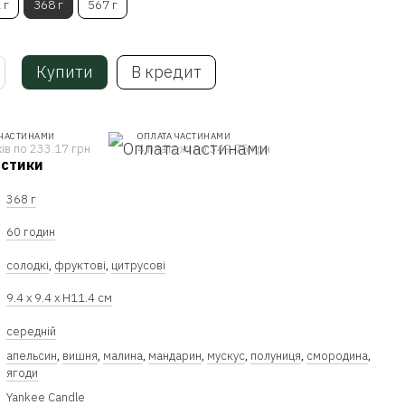
 г
368 г
567 г
Купити
В кредит
 ЧАСТИНАМИ
ОПЛАТА ЧАСТИНАМИ
ів по 233.17 грн
4 платежі по 349.75 грн
истики
368 г
60 годин
солодкі
,
фруктові
,
цитрусові
9.4 x 9.4 x Н11.4 см
середній
апельсин
,
вишня
,
малина
,
мандарин
,
мускус
,
полуниця
,
смородина
,
ягоди
Yankee Candle