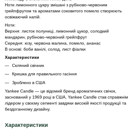
Ноти лимонного цукру змішані з рубіново-червоним
грейпфрутом та ароматами соковитого помело створюють
освіжаючий напій.
Ноти:
Верхня: листок полуниці, лимонний цукор, солодкий
мандарин, рубіново-червоний грейпфрут
Середня: юзу, червона малина, помело, ананас
В основі: боби ванілі, солод, лист фіалки
Характеристики
Скляний свічник
Кришка для правильного гасіння
Зроблено в США
Yankee Candle — це відомий бренд ароматичних свічок,
заснований у 1969 році в США, Yankee Candle став справжнім
лідером у своєму сегменті завдяки високій якості продукції та
бездоганному дизайну.
Характеристики