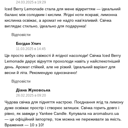
24.03.2025 в 19:29
Iced Berry Lemonade стала для мене відкриттям — ідеальний
баланс між солодким і кислим. Ягідні ноти яскраві, лимонна
кислинка освіжає, а аромат не надто нав’язливий. Свічка
виглядає стильно, ідеально для подарунка!
Відповісти
Богдан Улич
11.03.2025 в 14:45
Це просто вибух свіжості й ягідної насолоди! Свічка Iced Berry
Lemonade дарує відчуття прохолоди навіть у найспекотніший
день. Аромат стійкий, але не різкий. Ідеальний варіант для
весни й літа. Рекомендую однозначно!
Відповісти
Діана Жуковська
26.02.2025 в 09:20
Чудова свічка для підняття настрою. Поєднання ягід та лимону
дуже освіжає простір і створює затишок. Свічка горить довго і
рівно, як завжди у Yankee Candle. Купувала на aromaburo.ua
— це офіційний імпортер, тож можна не переживати за якість.
Враження — 10 з 10!