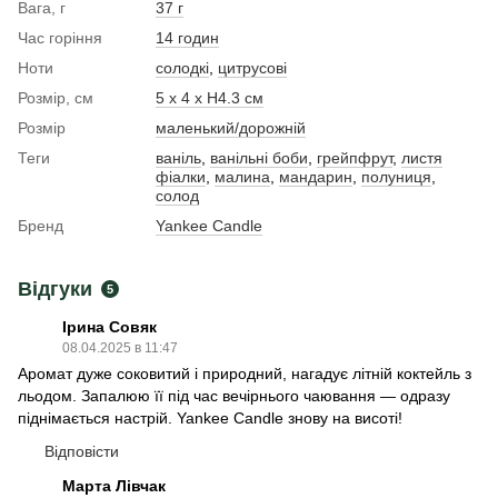
Вага, г
37 г
Час горіння
14 годин
Ноти
солодкі
,
цитрусові
Розмір, см
5 x 4 x Н4.3 см
Розмір
маленький/дорожній
Теги
ваніль
,
ванільні боби
,
грейпфрут
,
листя
фіалки
,
малина
,
мандарин
,
полуниця
,
солод
Бренд
Yankee Candle
Відгуки
5
Ірина Совяк
08.04.2025 в 11:47
Аромат дуже соковитий і природний, нагадує літній коктейль з
льодом. Запалюю її під час вечірнього чаювання — одразу
піднімається настрій. Yankee Candle знову на висоті!
Відповісти
Марта Лівчак