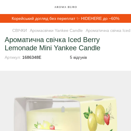
Корейський догляд без переплат ✨ HIDEHERE до −60%
СВІЧКИ
Аромасвічки Yankee Candle
Ароматична свічка Iced
Ароматична свічка Iced Berry
Lemonade Mini Yankee Candle
Артикул:
1686348E
5 відгуків