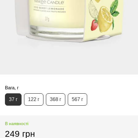
Вага, г
37 г
122 г
368 г
567 г
В наявності
249 грн