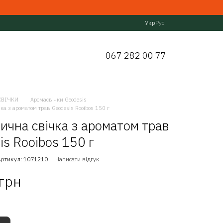
Укр
Рус
067 282 00 77
СВІЧКИ
Аромасвічки Geodesis
ка з ароматом трав Geodesis Rooibos 150 г
ична свічка з ароматом трав
is Rooibos 150 г
Артикул: 1071210
Написати відгук
 грн