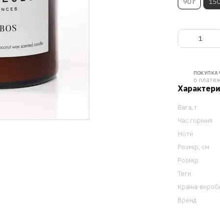
90 г
150
ПОКУПКА
6 платеж
Характер
Вага, г
Час горіння
Ноти
Розмір, см
Розмір
Теги
Країна-вироб
Бренд