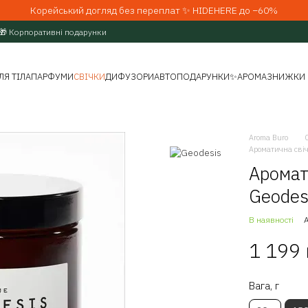
Корейський догляд без переплат ✨ HIDEHERE до −60%
🎁 Корпоративні подарунки
ЛЯ ТІЛА
ПАРФУМИ
СВІЧКИ
ДИФУЗОРИ
АВТО
ПОДАРУНКИ
✨АРОМАЗНИЖКИ
Aroma Buro
Ароматична свіч
Аромат
Geodes
В наявності
1 199
Вага, г