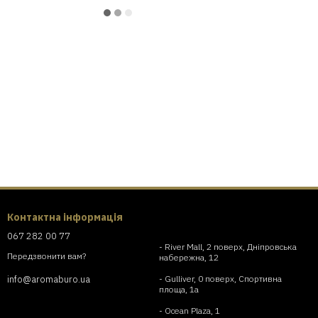
Контактна інформація
067 282 00 77
- River Mall, 2 поверх, Дніпровська
Передзвонити вам?
набережна, 12
- Gulliver, 0 поверх, Спортивна
info@aromaburo.ua
площа, 1а
- Ocean Plaza, 1