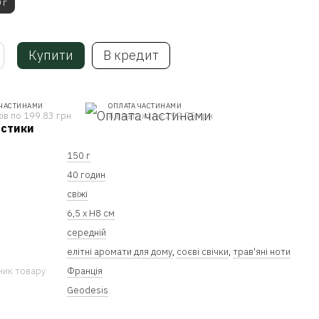
 г
Купити
В кредит
 ЧАСТИНАМИ
ОПЛАТА ЧАСТИНАМИ
ів по 199.83 грн
4 платежі по 299.75 грн
истики
150 г
40 годин
свіжі
6,5 х Н8 см
середній
елітні аромати для дому
,
соєві свічки
,
трав'яні ноти
ник товару
Франція
Geodesis