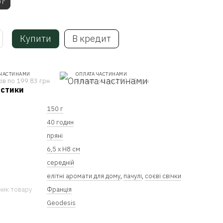
 г
Купити
В кредит
 ЧАСТИНАМИ
ОПЛАТА ЧАСТИНАМИ
ів по 199.83 грн
4 платежі по 299.75 грн
истики
150 г
40 годин
пряні
6,5 х Н8 см
середній
елітні аромати для дому
,
пачулі
,
соєві свічки
ник товару
Франція
Geodesis