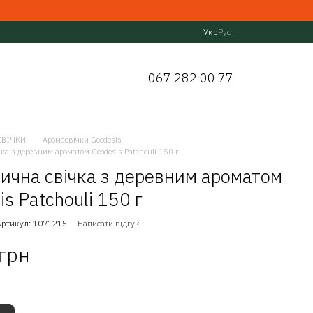
Укр
Рус
067 282 00 77
СВІЧКИ
Аромасвічки Geodesis
ка з деревним ароматом Geodesis Patchouli 150 г
ична свічка з деревним ароматом
s Patchouli 150 г
Артикул: 1071215
Написати відгук
 грн