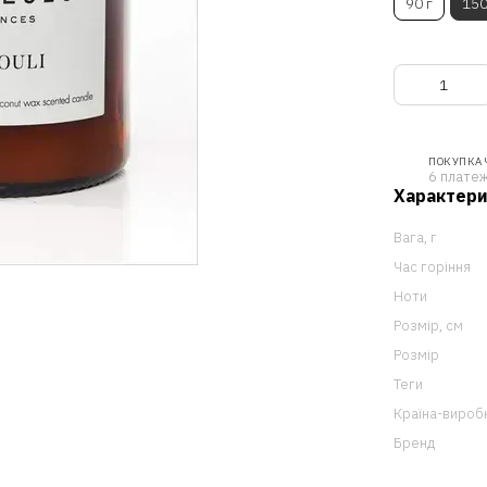
90 г
150
ПОКУПКА
6 платеж
Характер
Вага, г
Час горіння
Ноти
Розмір, см
Розмір
Теги
Країна-вироб
Бренд