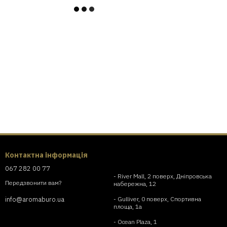
Контактна інформація
067 282 00 77
- River Mall, 2 поверх, Дніпровська
Передзвонити вам?
набережна, 12
- Gulliver, 0 поверх, Спортивна
info@aromaburo.ua
площа, 1а
- Ocean Plaza, 1