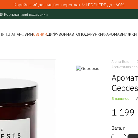
Корейський догляд без переплат ✨ HIDEHERE до −60%
🎁 Корпоративні подарунки
ЛЯ ТІЛА
ПАРФУМИ
СВІЧКИ
ДИФУЗОРИ
АВТО
ПОДАРУНКИ
✨АРОМАЗНИЖКИ
Aroma Buro
Ароматична свіч
Аромат
Geodesi
В наявності
1 199
Вага, г