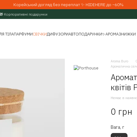
Корейський догляд без переплат ✨ HIDEHERE до −60%
🎁 Корпоративні подарунки
ЛЯ ТІЛА
ПАРФУМИ
СВІЧКИ
ДИФУЗОРИ
АВТО
ПОДАРУНКИ
✨АРОМАЗНИЖКИ
Aroma Buro
Ароматична свічк
Аромат
квітів 
Немає в наявно
0 грн
Вага, г