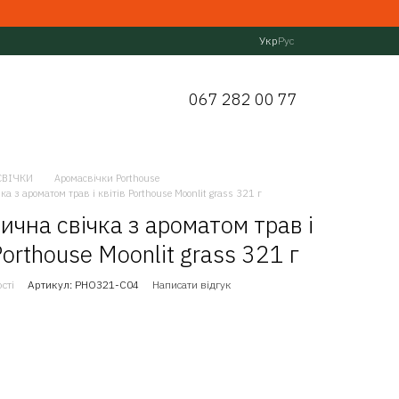
Укр
Рус
067 282 00 77
СВІЧКИ
Аромасвічки Porthouse
а з ароматом трав і квітів Porthouse Moonlit grass 321 г
ична свічка з ароматом трав і
Porthouse Moonlit grass 321 г
сті
Артикул: PHO321-C04
Написати відгук