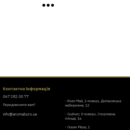
Контактна інформація
067 282 00 77
- River Mall, 2 поверх, Дніпровська
Передзвонити вам?
набережна, 12
- Gulliver, 0 поверх, Спортивна
info@aromaburo.ua
площа, 1а
- Ocean Plaza, 1