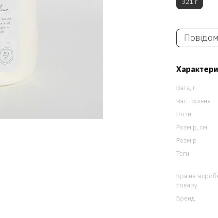
321 г
Повідом
Характер
Вага, г
Час горіння
Ноти
Розмір, см
Розмір
Теги
Країна-вироб
товару
Бренд