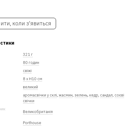
ити, коли з'явиться
истики
321 г
80 годин
свіжі
8 х Н10 см
великий
аромасвічки у склі
,
жасмин
,
зелень
,
кедр
,
сандал
,
соєві
свічки
ник
Великобританія
Porthouse