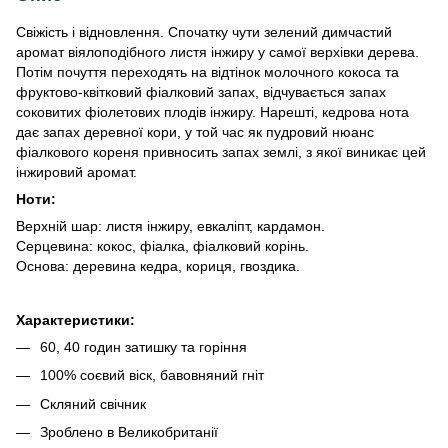
Свіжість і відновлення. Спочатку чути зелений димчастий
аромат віялоподібного листя інжиру у самої верхівки дерева.
Потім почуття переходять на відтінок молочного кокоса та
фруктово-квітковий фіалковий запах, відчувається запах
соковитих фіолетових плодів інжиру. Нарешті, кедрова нота
дає запах деревної кори, у той час як пудровий нюанс
фіалкового кореня привносить запах землі, з якої виникає цей
інжировий аромат.
Ноти:
Верхній шар: листя інжиру, евкаліпт, кардамон.
Серцевина: кокос, фіалка, фіалковий корінь.
Основа: деревина кедра, кориця, гвоздика.
Характеристики:
60, 40 годин затишку та горіння
100% соєвий віск, бавовняний гніт
Скляний свічник
Зроблено в Великобританії