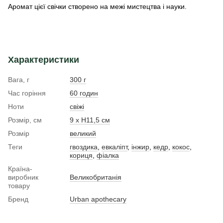
Аромат цієї свічки створено на межі мистецтва і науки.
Характеристики
Вага, г
300 г
Час горіння
60 годин
Ноти
свіжі
Розмір, см
9 х H11,5 см
Розмір
великий
Теги
гвоздика
,
евкаліпт
,
інжир
,
кедр
,
кокос
,
кориця
,
фіалка
Країна-
виробник
Великобританія
товару
Бренд
Urban apothecary