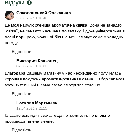
Відгуки
4
Соколовський Олександр
30.08.2024 в 20:40
Це моя найулюбленіша ароматична свічка. Вона не занадто
"свіжа", не занадто насичена по запаху. І дуже універсальна в
плані пори року, хоча найбільше мені смакує саме у холодну
погоду.
Відповісти
Виктория Краковец
07.05.2021 в 16:08
Благодаря Вашему магазину у нас неожиданно получилась
хорошая покупка - ароматизированная свеча. Набор запахов
восхитительный и сама свеча смотрится стильно
Відповісти
Наталия Мартынюк
12.04.2021 в 11:15
Классно выглядит свеча, еще не зажигали, но внешне
производит впечатление.
Відповісти