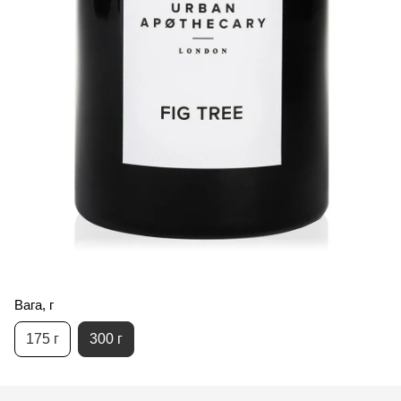
Вага, г
175 г
300 г