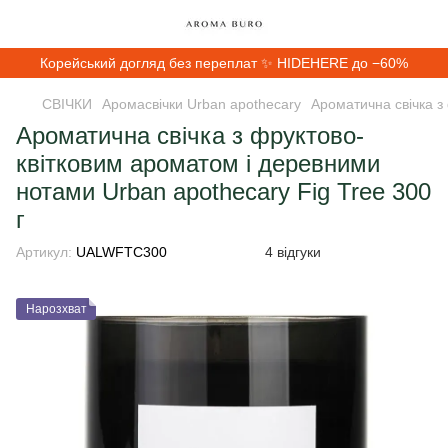
Корейський догляд без переплат ✨ HIDEHERE до −60%
СВІЧКИ
Аромасвічки Urban apothecary
Ароматична свічка з
Ароматична свічка з фруктово-
квітковим ароматом і деревними
нотами Urban apothecary Fig Tree 300
г
Артикул:
UALWFTC300
4 відгуки
Нарозхват