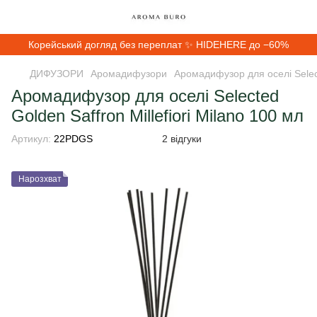
Корейський догляд без переплат ✨ HIDEHERE до −60%
ДИФУЗОРИ
Аромадифузори
Аромадифузор для оселі Selecte
Аромадифузор для оселі Selected
Golden Saffron Millefiori Milano 100 мл
Артикул:
22PDGS
2 відгуки
Нарозхват