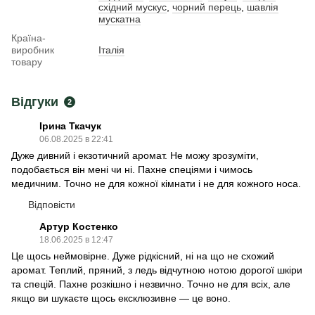
східний мускус
,
чорний перець
,
шавлія
мускатна
Країна-
виробник
Італія
товару
Відгуки
2
Ірина Ткачук
06.08.2025 в 22:41
Дуже дивний і екзотичний аромат. Не можу зрозуміти,
подобається він мені чи ні. Пахне спеціями і чимось
медичним. Точно не для кожної кімнати і не для кожного носа.
Відповісти
Артур Костенко
18.06.2025 в 12:47
Це щось неймовірне. Дуже рідкісний, ні на що не схожий
аромат. Теплий, пряний, з ледь відчутною нотою дорогої шкіри
та спецій. Пахне розкішно і незвично. Точно не для всіх, але
якщо ви шукаєте щось ексклюзивне — це воно.