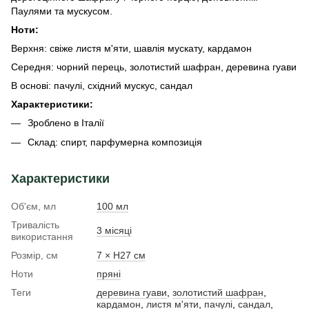
Паулями та мускусом.
Ноти:
Верхня: свіже листя м'яти, шавлія мускату, кардамон
Середня: чорний перець, золотистий шафран, деревина гуави
В основі: пачулі, східний мускус, сандал
Характеристики:
Зроблено в Італії
Склад: спирт, парфумерна композиція
Характеристики
Об'єм, мл
100 мл
Тривалість
3 місяці
використання
Розмір, см
7 × H27 см
Ноти
пряні
Теги
деревина гуави
,
золотистий шафран
,
кардамон
,
листя м'яти
,
пачулі
,
сандал
,