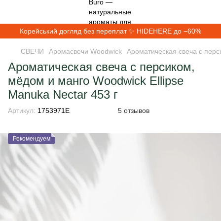
Корейський догляд без переплат ✨ HIDEHERE до −60%
СВЕЧИ
Аромасвечи Woodwick
Ароматическая свеча с перси
Ароматическая свеча с персиком,
мёдом и манго Woodwick Ellipse
Manuka Nectar 453 г
Артикул:
1753971E
5 отзывов
Рекомендуем