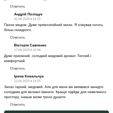
Ответить
Андрій Поліщук
02.08.2025 в 23:15
Пахне медом. Дуже прямолінійний запах. Я очікував чогось
більш складного.
Ответить
Вікторія Савченко
17.06.2025 в 22:09
Дуже приємний, солодкий медовий аромат. Теплий і
комфортний.
Ответить
Ірина Ковальчук
22.04.2025 в 18:25
Запах гарний, медовий. Але для мене він виявився занадто
солодким для великої кімнати. Краще підійде для невеликого
простору, інакше може трохи душити.
Ответить